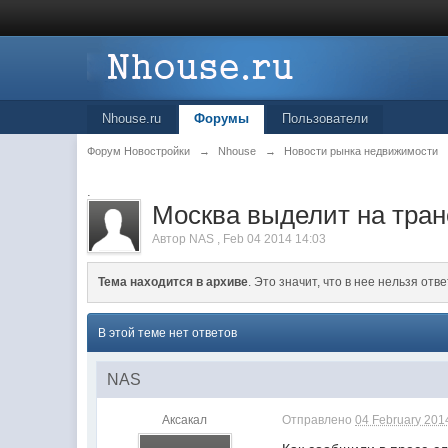
Nhouse.ru
Форумы
Пользователи
Форум Новостройки
→
Nhouse
→
Новости рынка недвижимости
.
Москва выделит на тран
Автор
NAS
,
Feb 04 2014 14:03
Тема находится в архиве
. Это значит, что в нее нельзя отве
В этой теме нет ответов
NAS
Аксакал
Отправлено
04 February 2014