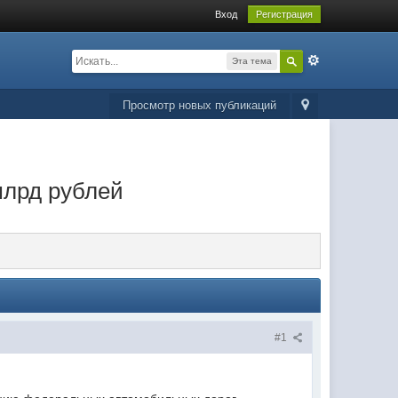
Вход
Регистрация
Эта тема
Просмотр новых публикаций
млрд рублей
#1