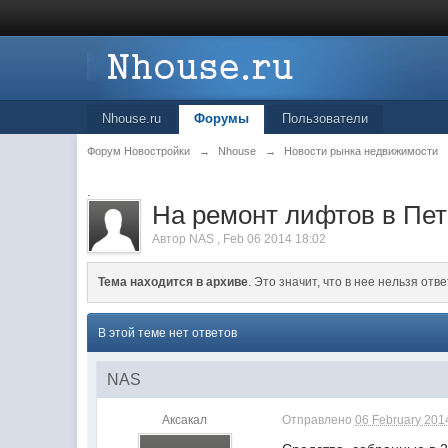
Nhouse.ru
Форумы
Пользователи
Форум Новостройки
→
Nhouse
→
Новости рынка недвижимости
.
На ремонт лифтов в Пет
Автор
NAS
,
Feb 06 2014 18:02
Тема находится в архиве
. Это значит, что в нее нельзя отве
В этой теме нет ответов
NAS
Аксакал
Отправлено
06 February 2014