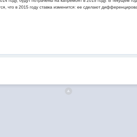
014 году, будут потрачены на капремонт в 2015 году. В текущем го
ся, что в 2015 году ставка изменится: ее сделают дифференцирова