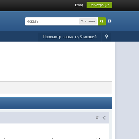
Вход
Регистрация
Эта тема
Просмотр новых публикаций
#1