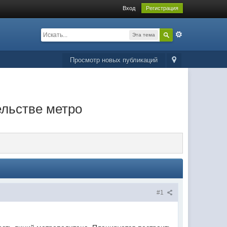
Вход
Регистрация
Эта тема
Просмотр новых публикаций
ельстве метро
#1