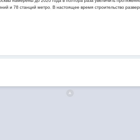
осквы намерены до 2020 года в полтора раза увеличить протяженн
ний и 78 станций метро. В настоящее время строительство развер