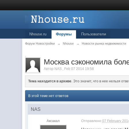
Nhouse.ru
Форумы
Пользователи
Форум Новостройки
→
Nhouse
→
Новости рынка недвижимости
.
Москва сэкономила боле
Автор
NAS
,
Feb 07 2014 19:58
Тема находится в архиве
. Это значит, что в нее нельзя отве
В этой теме нет ответов
NAS
Аксакал
Отправлено
07 February 2014