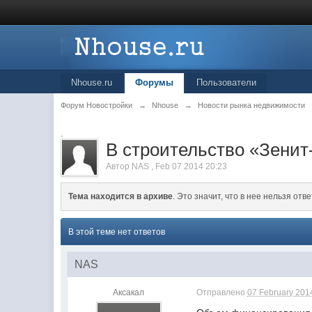
Nhouse.ru
Форумы
Пользователи
Форум Новостройки
→
Nhouse
→
Новости рынка недвижимости
.
В строительство «Зенит
Автор
NAS
,
Feb 07 2014 20:23
Тема находится в архиве
. Это значит, что в нее нельзя отве
В этой теме нет ответов
NAS
Аксакал
Отправлено
07 February 2014