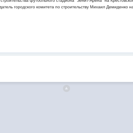
троительства футбольного стадиона "Зенит-Арена" на Крестовском
датель городского комитета по строительству Михаил Демиденко н