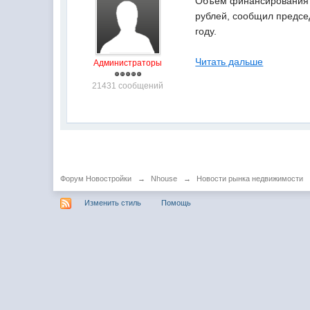
Объем финансирования с
рублей, сообщил предсе
году.
Читать дальше
Администраторы
21431 сообщений
Форум Новостройки
→
Nhouse
→
Новости рынка недвижимости
Изменить стиль
Помощь