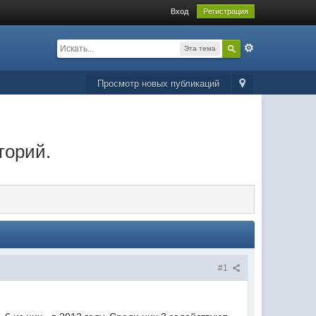
Вход
Регистрация
Эта тема
Просмотр новых публикаций
торий.
#1