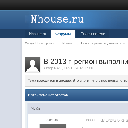
Nhouse.ru
Форумы
Пользователи
Форум Новостройки
→
Nhouse
→
Новости рынка недвижимости
.
В 2013 г. регион выполн
Автор
NAS
,
Feb 13 2014 17:08
Тема находится в архиве
. Это значит, что в нее нельзя отве
В этой теме нет ответов
NAS
Аксакал
Отправлено
13 February 2014