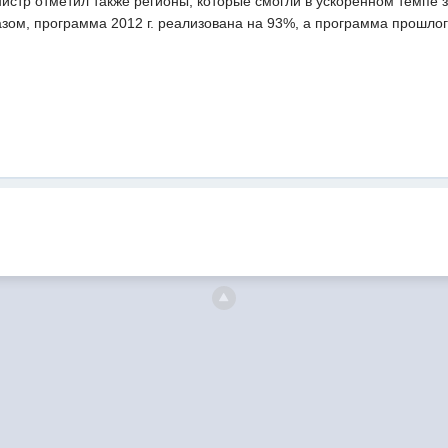
истр отметил также регионы, которые смогли в ускоренном темпе 
азом, программа 2012 г. реализована на 93%, а программа прошлого