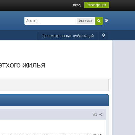
Вход
Регистрация
Эта тема
Просмотр новых публикаций
етхого жилья
#1