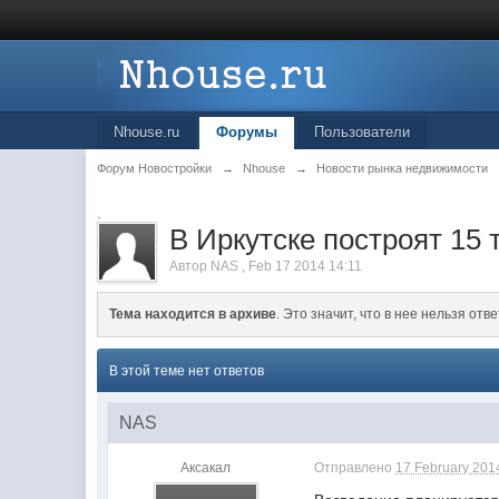
Nhouse.ru
Форумы
Пользователи
Форум Новостройки
→
Nhouse
→
Новости рынка недвижимости
.
В Иркутске построят 15
Автор
NAS
,
Feb 17 2014 14:11
Тема находится в архиве
. Это значит, что в нее нельзя отве
В этой теме нет ответов
NAS
Аксакал
Отправлено
17 February 2014