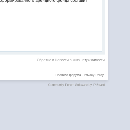
ер сформированного арендного фонда составит
Обратно в Новости рынка недвижимости
Правила форума
·
Privacy Policy
Community Forum Software by IP.Board