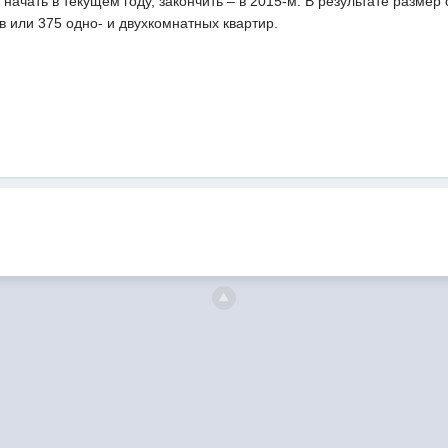
начать в текущем году, закончить – в 2015-м. В результате разм
ов или 375 одно- и двухкомнатных квартир.