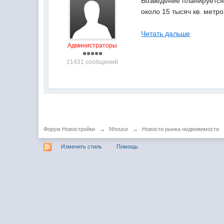
Возведение планируется 
около 15 тысяч кв. метр
Читать дальше
Администраторы
21431 сообщений
Форум Новостройки
→
Nhouse
→
Новости рынка недвижимости
Изменить стиль
Помощь