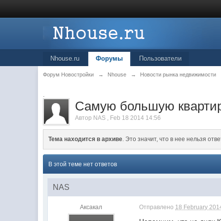
Nhouse.ru
Форумы
Пользователи
Форум Новостройки
→
Nhouse
→
Новости рынка недвижимости
.
Самую большую квартир
Автор
NAS
,
Feb 18 2014 14:56
Тема находится в архиве
. Это значит, что в нее нельзя отве
В этой теме нет ответов
NAS
Аксакал
Отправлено
18 February 2014