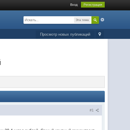
Вход
Регистрация
Эта тема
Просмотр новых публикаций
й
#1