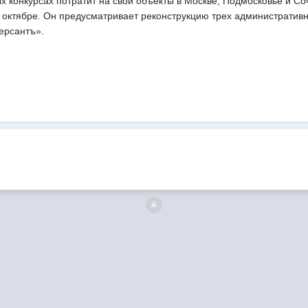
х конкурсах потратит на свои объекты в Москве, Подмосковье и Со
в октябре. Он предусматривает реконструкцию трех административ
ерсантъ».