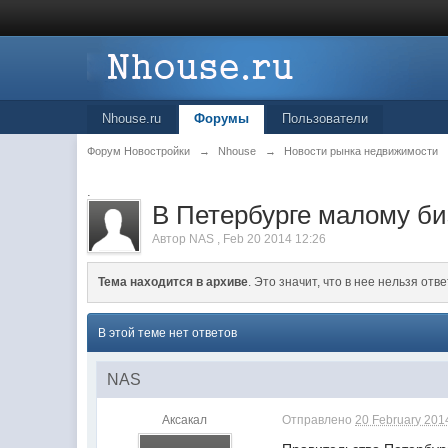
Nhouse.ru
Форумы
Пользователи
Форум Новостройки
→
Nhouse
→
Новости рынка недвижимости
.
В Петербурге малому би
Автор
NAS
,
Feb 20 2014 12:26
Тема находится в архиве
. Это значит, что в нее нельзя отве
В этой теме нет ответов
NAS
Аксакал
Отправлено
20 February 2014