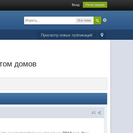
Вход
Регистрация
Эта тема
Просмотр новых публикаций
нтом домов
#1