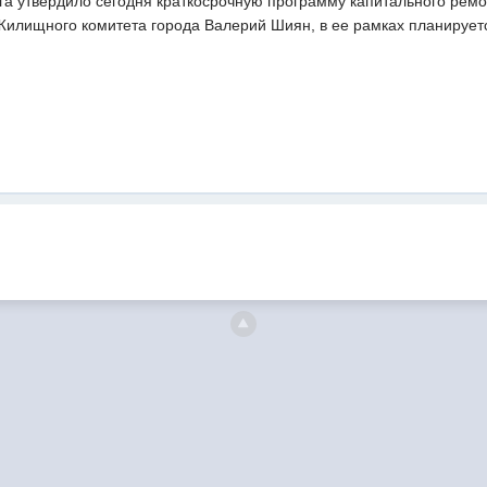
га утвердило сегодня краткосрочную программу капитального ремо
илищного комитета города Валерий Шиян, в ее рамках планируетс