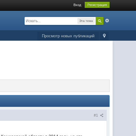
Вход
Регистрация
Эта тема
Просмотр новых публикаций
#1