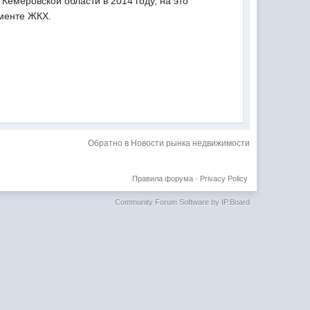
Кемеровской области в 2014 году, на это
менте ЖКХ.
Обратно в Новости рынка недвижимости
Правила форума
·
Privacy Policy
Community Forum Software by IP.Board