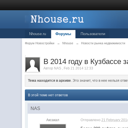
Nhouse.ru
Форумы
Пользователи
Форум Новостройки
→
Nhouse
→
Новости рынка недвижимости
.
В 2014 году в Кузбассе 
Автор
NAS
,
Feb 21 2014 12:33
Тема находится в архиве
. Это значит, что в нее нельзя отве
В этой теме нет ответов
NAS
Аксакал
Отправлено
21 February 2014