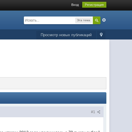
Вход
Регистрация
Эта тема
Просмотр новых публикаций
#1