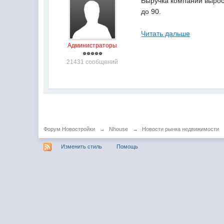
Выручка компании выросл
до 90.
Читать дальше
Администраторы
21431 сообщений
Форум Новостройки
→
Nhouse
→
Новости рынка недвижимости
Изменить стиль
Помощь