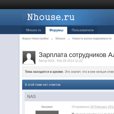
Nhouse.ru
Форумы
Пользователи
Форум Новостройки
→
Nhouse
→
Новости рынка недвижимости
.
Зарплата сотрудников А
Автор
NAS
,
Feb 26 2014 11:22
Тема находится в архиве
. Это значит, что в нее нельзя отве
В этой теме нет ответов
NAS
Аксакал
Отправлено
26 February 2014