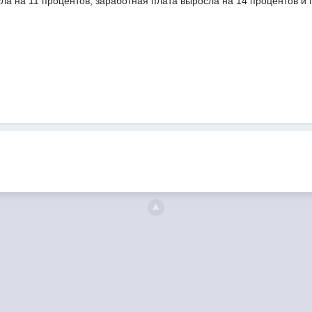
а на 11 процентов, заработная плата выросла на 14 процентов и п