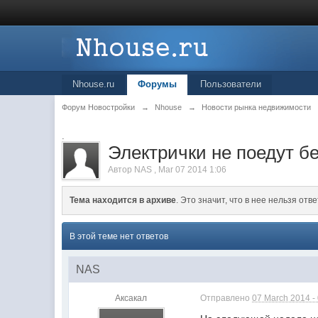
Nhouse.ru
Форумы
Пользователи
Форум Новостройки
→
Nhouse
→
Новости рынка недвижимости
.
Электрички не поедут б
Автор
NAS
,
Mar 07 2014 1:06
Тема находится в архиве
. Это значит, что в нее нельзя отве
В этой теме нет ответов
NAS
Аксакал
Отправлено
07 March 2014 -