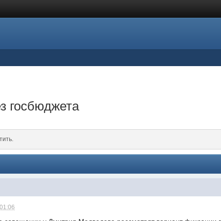
ез госбюджета
тить.
 01:06