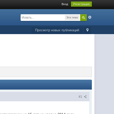
Вход
Регистрация
Эта тема
Просмотр новых публикаций
#1