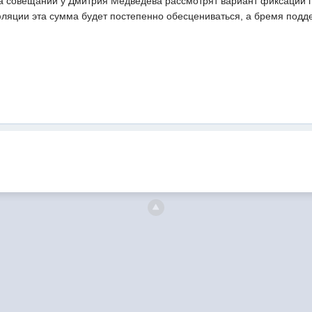
 совещании у Дмитрия Медведева рассмотрят вариант фиксации гос
фляции эта сумма будет постепенно обесцениваться, а бремя подде