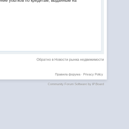
ение убытков по кредитам, выданным на
Обратно в Новости рынка недвижимости
Правила форума
·
Privacy Policy
Community Forum Software by IP.Board