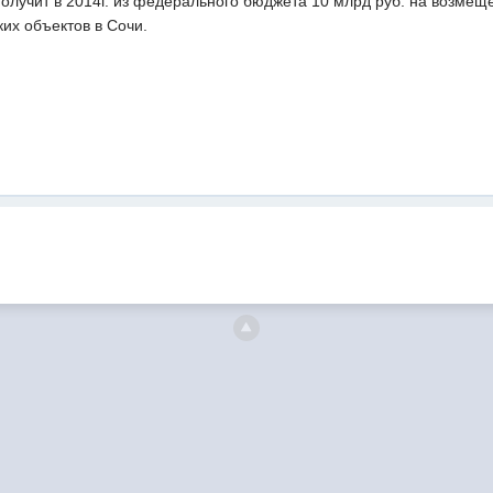
олучит в 2014г. из федерального бюджета 10 млрд руб. на возмещ
их объектов в Сочи.