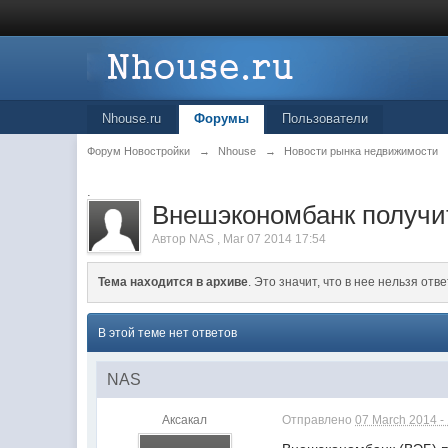
Nhouse.ru
Форумы
Пользователи
Форум Новостройки
→
Nhouse
→
Новости рынка недвижимости
.
Внешэкономбанк получит
Автор
NAS
,
Mar 07 2014 17:54
Тема находится в архиве
. Это значит, что в нее нельзя отве
В этой теме нет ответов
NAS
Аксакал
Отправлено
07 March 2014 -