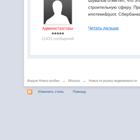
Шувалов отметил, что э
строительную сферу. Пр
ипотеки&quot; Сбербанк
Читать дальше
Администраторы
21431 сообщений
Форум Новостройки
→
Nhouse
→
Новости рынка недвижимости
Изменить стиль
Помощь