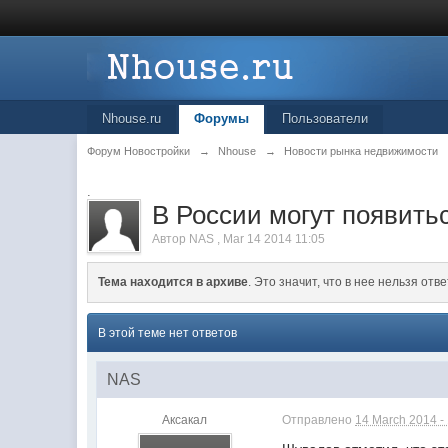
Nhouse.ru
Форумы
Пользователи
Форум Новостройки
→
Nhouse
→
Новости рынка недвижимости
.
В России могут появить
Автор
NAS
,
Mar 14 2014 11:05
Тема находится в архиве
. Это значит, что в нее нельзя отве
В этой теме нет ответов
NAS
Аксакал
Отправлено
14 March 2014 -