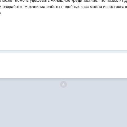
то может помочь удешевить жилищное кредитование, что позволит 
и разработке механизма работы подобных касс можно использоват
а.