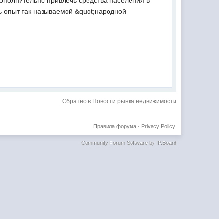
дополнительно привлечь средства населения в
ь опыт так называемой &quot;народной
Обратно в Новости рынка недвижимости
Правила форума
·
Privacy Policy
Community Forum Software by IP.Board