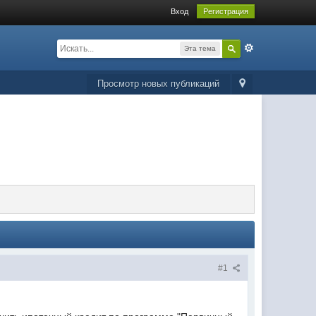
Вход
Регистрация
Эта тема
Просмотр новых публикаций
#1