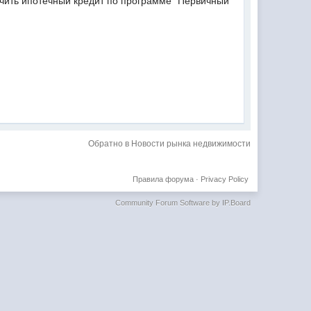
учить ипотечный кредит по программе "Первичный
Обратно в Новости рынка недвижимости
Правила форума
·
Privacy Policy
Community Forum Software by IP.Board