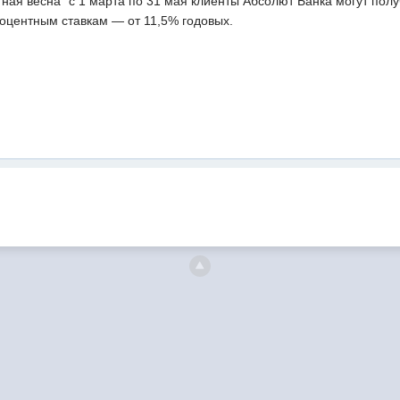
тная весна" с 1 марта по 31 мая клиенты Абсолют Банка могут пол
оцентным ставкам — от 11,5% годовых.