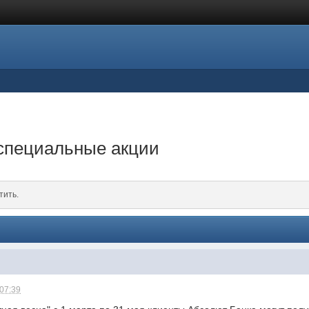
 специальные акции
тить.
 07:39