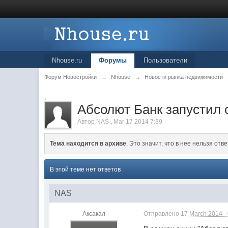
Nhouse.ru
Форумы
Пользователи
Форум Новостройки
→
Nhouse
→
Новости рынка недвижимости
.
Абсолют Банк запустил
Автор
NAS
,
Mar 17 2014 7:39
Тема находится в архиве
. Это значит, что в нее нельзя отве
В этой теме нет ответов
NAS
Аксакал
Отправлено
17 March 2014 -