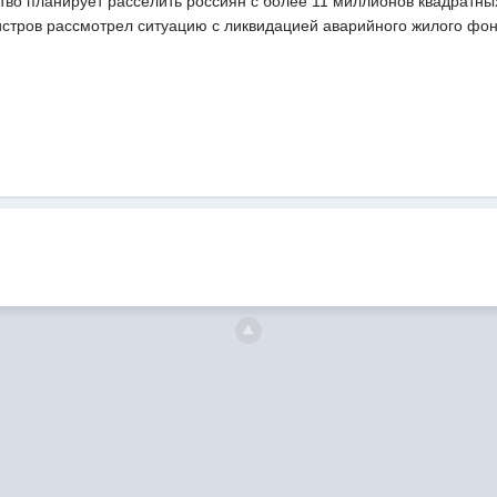
ство планирует расселить россиян с более 11 миллионов квадратн
истров рассмотрел ситуацию с ликвидацией аварийного жилого фон