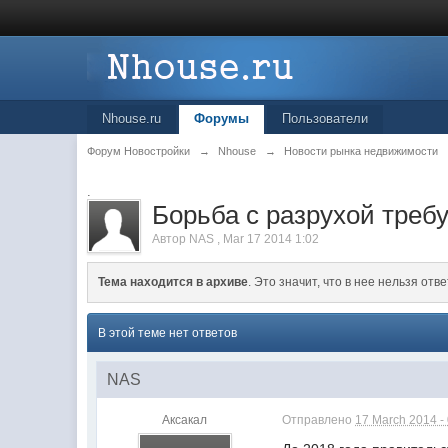
Nhouse.ru
Форумы
Пользователи
Форум Новостройки
→
Nhouse
→
Новости рынка недвижимости
.
Борьба с разрухой треб
Автор
NAS
,
Mar 17 2014 1:02
Тема находится в архиве
. Это значит, что в нее нельзя отве
В этой теме нет ответов
NAS
Аксакал
Отправлено
17 March 2014 -