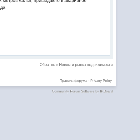
ых метров жилья, пришедшего в аварийное
да.
Обратно в Новости рынка недвижимости
Правила форума
·
Privacy Policy
Community Forum Software by IP.Board