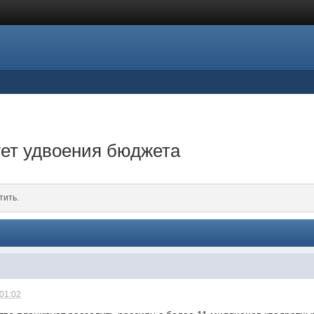
ует удвоения бюджета
тить.
 01:02