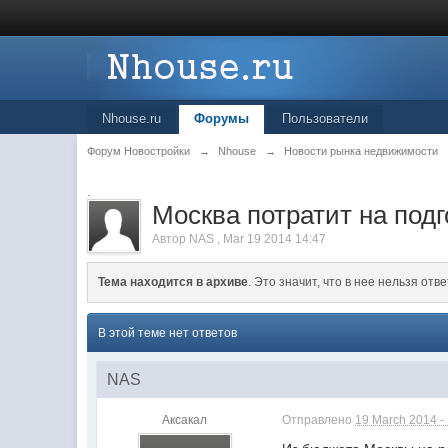
Nhouse.ru
Форумы
Пользователи
Форум Новостройки
→
Nhouse
→
Новости рынка недвижимости
.
Москва потратит на подг
Автор
NAS
,
Mar 19 2014 14:47
Тема находится в архиве
. Это значит, что в нее нельзя отве
В этой теме нет ответов
NAS
Аксакал
Отправлено
19 March 2014 -