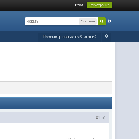
Вход
Регистрация
Эта тема
Просмотр новых публикаций
#1