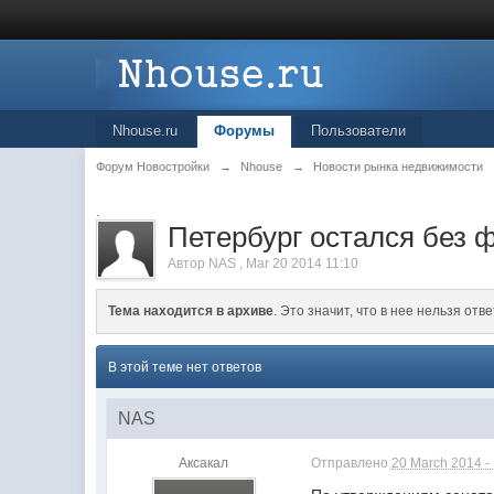
Nhouse.ru
Форумы
Пользователи
Форум Новостройки
→
Nhouse
→
Новости рынка недвижимости
.
Петербург остался без 
Автор
NAS
,
Mar 20 2014 11:10
Тема находится в архиве
. Это значит, что в нее нельзя отве
В этой теме нет ответов
NAS
Аксакал
Отправлено
20 March 2014 -