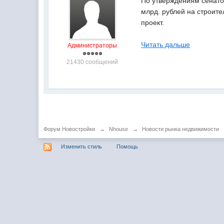
По утверждениям сенато
млрд. рублей на строите
проект.
Читать дальше
Администраторы
21430 сообщений
Форум Новостройки
→
Nhouse
→
Новости рынка недвижимости
Изменить стиль
Помощь