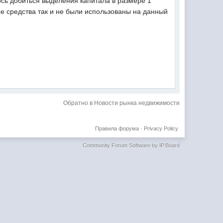
сь добиться выделения капитала в размере 1
ые средства так и не были использованы на данный
Обратно в Новости рынка недвижимости
Правила форума
·
Privacy Policy
Community Forum Software by IP.Board