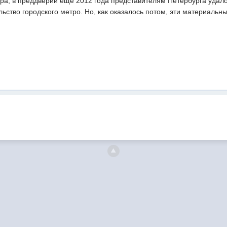
ра, в преддверии еще 2012 года представителям Петербурга удало
льство городского метро. Но, как оказалось потом, эти материальн