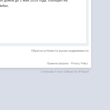
х домов до 1 мая 2015 года, сообщил на
ибис.
Обратно в Новости рынка недвижимости
Правила форума
·
Privacy Policy
Community Forum Software by IP.Board