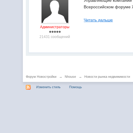
Управляющие компании д
Всероссийском форуме Ж
Читать дальше
Администраторы
21431 сообщений
Форум Новостройки
→
Nhouse
→
Новости рынка недвижимости
Изменить стиль
Помощь