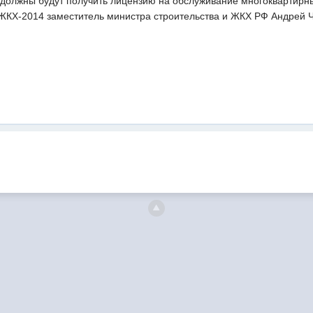
олжны будут получить лицензию на обслуживание многоквартирны
КХ-2014 заместитель министра строительства и ЖКХ РФ Андрей Ч