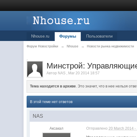
Nhouse.ru
Форумы
Пользователи
Форум Новостройки
→
Nhouse
→
Новости рынка недвижимости
.
Минстрой: Управляющие
Автор
NAS
,
Mar 20 2014 18:57
Тема находится в архиве
. Это значит, что в нее нельзя отве
В этой теме нет ответов
NAS
Аксакал
Отправлено
20 March 2014 -