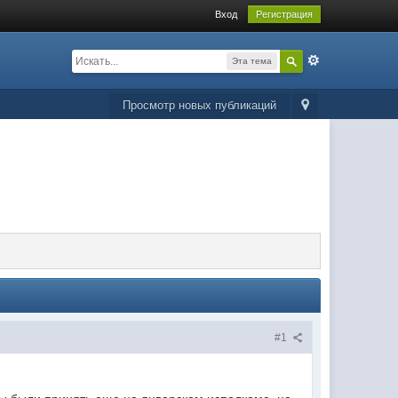
Вход
Регистрация
Эта тема
Просмотр новых публикаций
#1