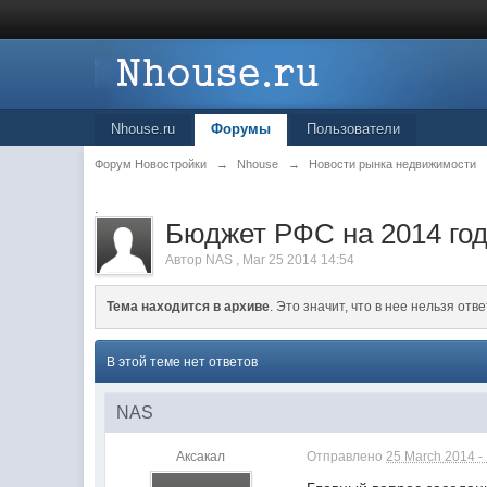
Nhouse.ru
Форумы
Пользователи
Форум Новостройки
→
Nhouse
→
Новости рынка недвижимости
.
Бюджет РФС на 2014 год
Автор
NAS
,
Mar 25 2014 14:54
Тема находится в архиве
. Это значит, что в нее нельзя отве
В этой теме нет ответов
NAS
Аксакал
Отправлено
25 March 2014 -