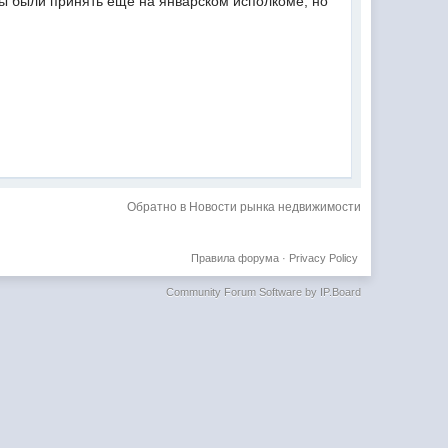
ы были принять еще на январском исполкоме, но
Обратно в Новости рынка недвижимости
Правила форума
·
Privacy Policy
Community Forum Software by IP.Board