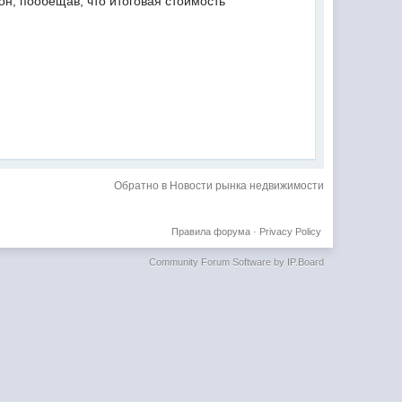
он, пообещав, что итоговая стоимость
Обратно в Новости рынка недвижимости
Правила форума
·
Privacy Policy
Community Forum Software by IP.Board