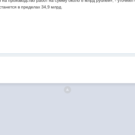
 на производство работ на сумму около 8 млрд рублей», - уточнил 
станется в пределах 34,9 млрд.