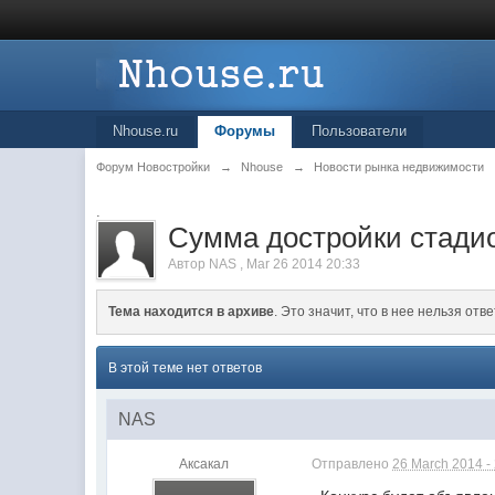
Nhouse.ru
Форумы
Пользователи
Форум Новостройки
→
Nhouse
→
Новости рынка недвижимости
.
Сумма достройки стадио
Автор
NAS
,
Mar 26 2014 20:33
Тема находится в архиве
. Это значит, что в нее нельзя отве
В этой теме нет ответов
NAS
Аксакал
Отправлено
26 March 2014 -