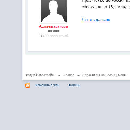
Правительство России н
совокупно на 13,1 млрд 
Читать дальше
Администраторы
21431 сообщений
Форум Новостройки
→
Nhouse
→
Новости рынка недвижимости
Изменить стиль
Помощь