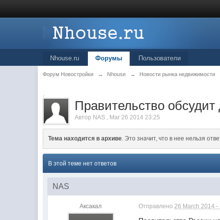
Nhouse.ru
Форумы
Пользователи
Форум Новостройки
→
Nhouse
→
Новости рынка недвижимости
.
Правительство обсудит 
Автор
NAS
,
Mar 26 2014 23:25
Тема находится в архиве
. Это значит, что в нее нельзя отве
В этой теме нет ответов
NAS
Аксакал
Отправлено
26 March 2014 -