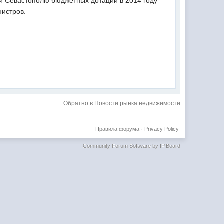
 и Севастополю бюджетных дотаций в 2014 году
нистров.
Обратно в Новости рынка недвижимости
Правила форума
·
Privacy Policy
Community Forum Software by IP.Board