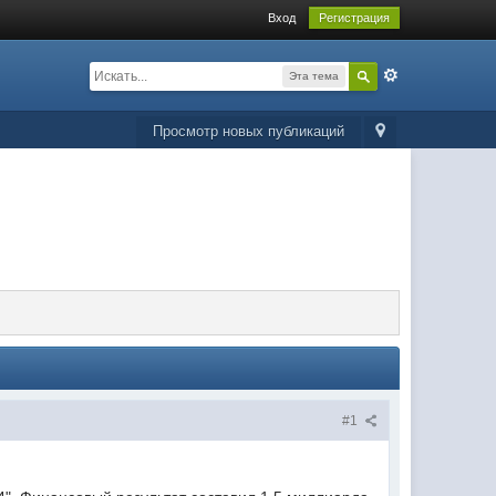
Вход
Регистрация
Эта тема
Просмотр новых публикаций
#1