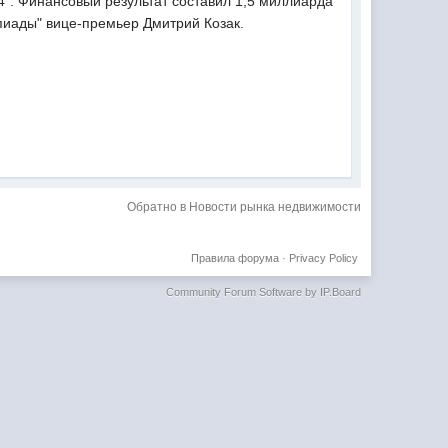
". Финансовый результат составил 1,5 миллиарда
пиады" вице-премьер Дмитрий Козак.
Обратно в Новости рынка недвижимости
Правила форума
·
Privacy Policy
Community Forum Software by IP.Board