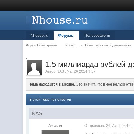
Nhouse.ru
Форумы
Пользователи
Форум Новостройки
→
Nhouse
→
Новости рынка недвижимости
.
1,5 миллиарда рублей 
Автор
NAS
,
Mar 26 2014 9:17
Тема находится в архиве
. Это значит, что в нее нельзя отве
В этой теме нет ответов
NAS
Аксакал
Отправлено
26 March 2014 -