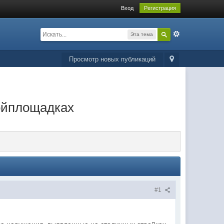
Вход
Регистрация
Эта тема
Просмотр новых публикаций
ойплощадках
#1