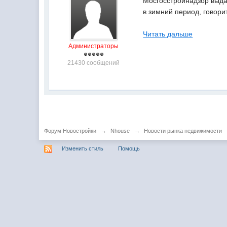
Мосгосстройнадзор выда
в зимний период, говори
Читать дальше
Администраторы
21430 сообщений
Форум Новостройки
→
Nhouse
→
Новости рынка недвижимости
Изменить стиль
Помощь