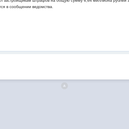
л застройщикам штрафов на общую сумму 6,64 миллиона рублей з
тся в сообщении ведомства.