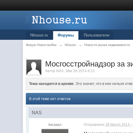
Nhouse.ru
Форумы
Пользователи
Форум Новостройки
→
Nhouse
→
Новости рынка недвижимости
.
Мосгосстройнадзор за 
Автор
NAS
,
Mar 28 2014 8:23
Тема находится в архиве
. Это значит, что в нее нельзя отве
В этой теме нет ответов
NAS
Аксакал
Отправлено
28 March 2014 -