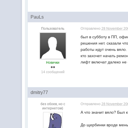
PauLs
Пользователь
Отправлено
28 November 200
был в субботу в ПП, офи
решения нет. сказали чт
работы идут очень вяло.
кто захочет начать ремон
лифт включат далеко не 
Новички
14 сообщений
dmitry77
без обоев, но с
Отправлено
28 November 200
интернетом)
А что значит вяло? Был 
До щербинки вроде мен