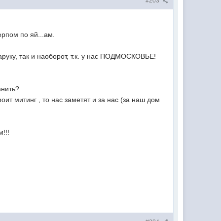
#203
рпом по яй...ам.
аруку, так и наоборот, т.к. у нас ПОДМОСКОВЬЕ!
анить?
оит митинг , то нас заметят и за нас (за наш дом
!!!