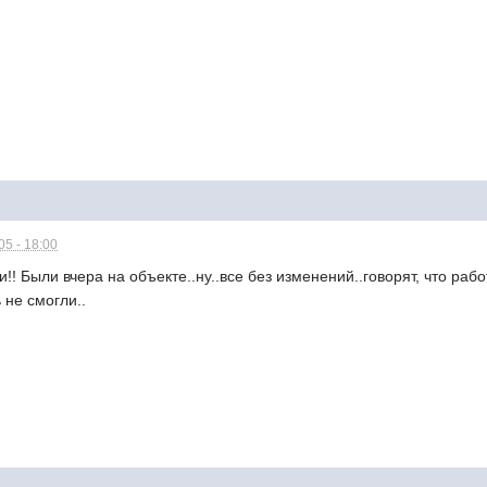
5 - 18:00
! Были вчера на объекте..ну..все без изменений..говорят, что рабо
 не смогли..