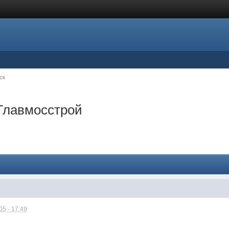
ск
 Главмосстрой
5 - 17:49