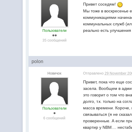
Привет соседям!
Мы тоже в воскресенье е
коммуникациями начинает
коммунальных служб (или
реально есть улучшения 
Пользователи
35 сообщений
polon
Новичок
Отправлено
29 November 200
Привет, пока что еще со
засела. Вообщем в админ
это говорит о том что вн
долго, т.к. только на с
масса времени. Короче, 
Пользователи
связываться (я не сказа
6 сообщений
проверенные. А если при
квартир у NBM.... нестаб