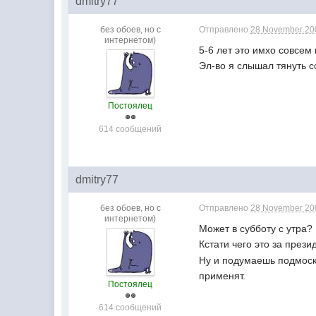
dmitry77
без обоев, но с
Отправлено
28 November 200
интернетом)
5-6 лет это имхо совсем
Эл-во я слышал тянуть с
Постоялец
614 сообщений
dmitry77
без обоев, но с
Отправлено
28 November 200
интернетом)
Может в субботу с утра?
Кстати чего это за през
Ну и подумаешь подмоско
применят.
Постоялец
614 сообщений