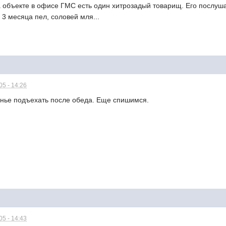
на объекте в офисе ГМС есть один хитрозадый товарищ. Его послуша
3 месяца пел, соловей мля...
5 - 14:26
енье подъехать после обеда. Еще спишимся.
5 - 14:43