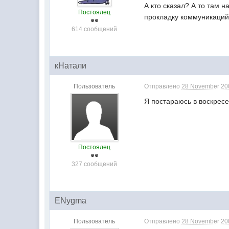
А кто сказал? А то там 
Постоялец
прокладку коммуникаций 
614 сообщений
кНатали
Пользователь
Отправлено
28 November 200
Я постараюсь в воскрес
Постоялец
327 сообщений
ENygma
Пользователь
Отправлено
28 November 200