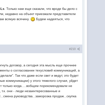
uLs
. Только нам еще сказали, что вроде бы дело с
али, недавно на объект приезжали представители
там всякую всячину.
Будем надеяться, что
#210
ргнуть договор, а сегодня эта мысль еще прочнее
ументы о согласовании техусловий коммуникаций, а
делали". Так что даже если свет и ведут, это будет
ные коммуникации) у этого тяжелого случая, уйдет
от только когда.....вобщем порекомендовали не
, т.к. они - люди незаинтересованные и
.смена руководства...заморозка продаж...скупка