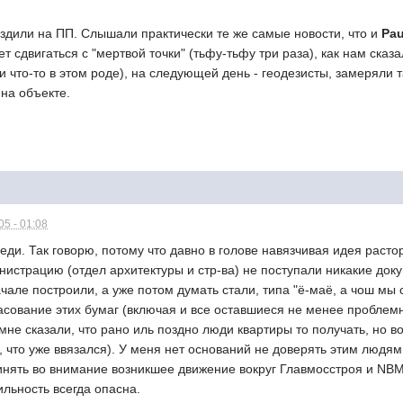
здили на ПП. Слышали практически те же самые новости, что и
Pa
 сдвигаться с "мертвой точки" (тьфу-тьфу три раза), как нам сказ
 что-то в этом роде), на следующей день - геодезисты, замеряли 
на объекте.
5 - 01:08
седи. Так говорю, потому что давно в голове навязчивая идея расто
истрацию (отдел архитектуры и стр-ва) не поступали никакие док
ачале построили, а уже потом думать стали, типа "ё-маё, а чош мы с
огласование этих бумаг (включая и все оставшиеся не менее проблем
мне сказали, что рано иль поздно люди квартиры то получать, но в
л, что уже ввязался). У меня нет оснований не доверять этим людям
нять во внимание возникшее движение вокруг Главмосстроя и NBM..
ильность всегда опасна.