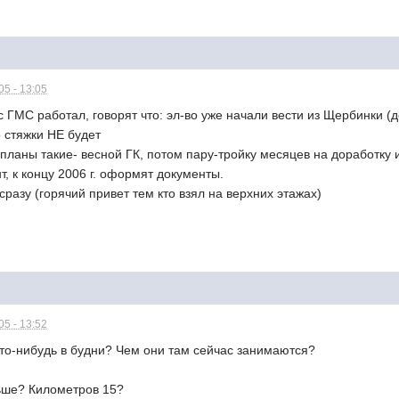
5 - 13:05
с ГМС работал, говорят что: эл-во уже начали вести из Щербинки (
о стяжки НЕ будет
 планы такие- весной ГК, потом пару-тройку месяцев на доработку
т, к концу 2006 г. оформят документы.
сразу (горячий привет тем кто взял на верхних этажах)
5 - 13:52
кто-нибудь в будни? Чем они там сейчас занимаются?
ьше? Километров 15?