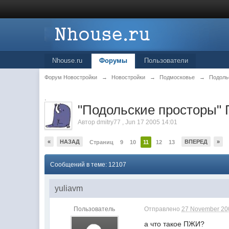
Nhouse.ru
Форумы
Пользователи
Форум Новостройки
→
Новостройки
→
Подмосковье
→
Подоль
.
"Подольские просторы"
Автор
dmitry77
,
Jun 17 2005 14:01
«
НАЗАД
ВПЕРЕД
»
Страниц
9
10
11
12
13
Сообщений в теме: 12107
yuliavm
Пользователь
Отправлено
27 November 200
а что такое ПЖИ?