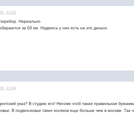
5 - 12:15
 перебор. Нереально.
обираются за 50 км. Надеюсь у них есть на это деньги.
5 - 12:24
идентский указ? В студию его! Негоже чтоб такая правильная бумаж
вье. В подмосковье таких косяков еще больше чем в москве. Так ч