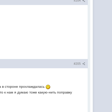
#204
#205
ка в стороне прохлаждалась
то к нам я думаю тоже какую-нить поправку