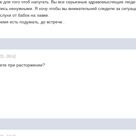
не для того чтоб напугать. Вы все серьезные здравомыслящие люди
лись ненужными. Я хочу чтобы вы внимательней следили за ситуаци
слухи от бабок на лавке.
мя есть подумать, до встречи..
5 - 09:42
яете при расторжении?