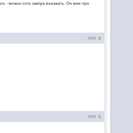
ть - можно хоть завтра въезжать. Он мне про
#208
#209