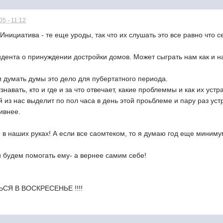
5 - 11:12
ициатива - те еще уроды, так что их слушать это все равно что се
зидента о принуждении достройки домов. Может сыграть нам как и н
 думать думы это дело для пубертатного периода.
навать, кто и где и за что отвечает, какие проблеммы и как их устр
из нас выделит по пол часа в день этой проьблеме и пару раз устр
ивнее.
е в наших руках! А если все саомтеком, то я думаю год еще минимум
 будем помогать ему- а вернее самим себе!
СЯ В ВОСКРЕСЕНЬЕ !!!!