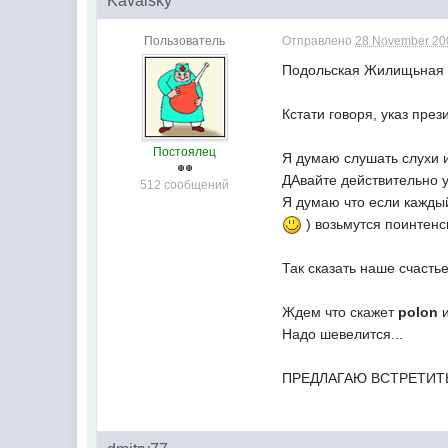
Kavalsky
Пользователь
Отправлено
28 November 200
Подольская Жилищьная Ин
Кстати говоря, указ пре
Постоялец
Я думаю слушать слухи и
ДАвайте действительно уз
512 сообщений
Я думаю что если каждый 
) возьмутся поинтенс
Так сказать наше счасть
Ждем что скажет
polon
и
Надо шевелится...
ПРЕДЛАГАЮ ВСТРЕТИТЬ