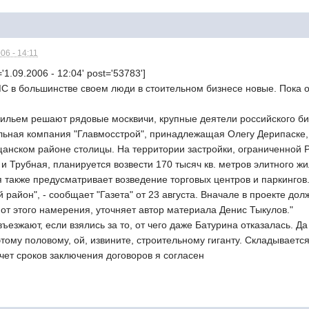
06 - 14:11
'1.09.2006 - 12:04' post='53783']
 в большинстве своем люди в стоительном бизнесе новые. Пока он
жильем решают рядовые москвичи, крупные деятели российского б
льная компания "Главмосстрой", принадлежащая Олегу Дерипаске, 
щанском районе столицы. На территории застройки, ограниченной 
и Трубная, планируется возвести 170 тысяч кв. метров элитного ж
я также предусматривает возведение торговых центров и паркингов
 район", - сообщает "Газета" от 23 августа. Вначале в проекте до
 от этого намерения, уточняет автор материала Денис Тыкулов."
въезжают, если взялись за то, от чего даже Батурина отказалась. Д
этому половому, ой, извините, строительному гиганту. Складываетс
чет сроков заключения договоров я согласен