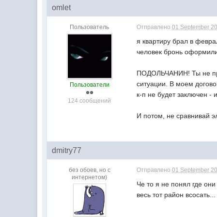
omlet
Пользователь
Отправлено
01 September 20
я квартиру брал в февр
человек бронь оформили. 
ПОДОЛЬЧАНИН! Ты не пра
ситуации. В моем догово
Пользователи
к-п не будет заключен -
124 сообщений
И потом, не сравнивай э
dmitry77
без обоев, но с
Отправлено
01 September 20
интернетом)
Че то я не понял где он
весь тот район всосать...