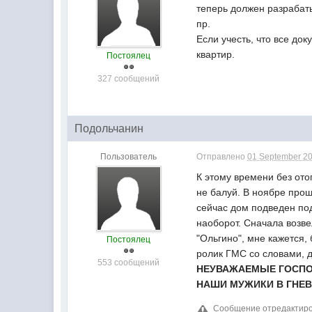
теперь должен разрабат
пр.
Если учесть, что все до
квартир.
Постоялец
327 сообщений
Подольчанин
Пользователь
Отправлено
01 September 20
К этому времени без ото
не балуй. В ноябре прош
сейчас дом подведен под
наоборот. Сначала возвел
"Ольгино", мне кажется,
Постоялец
ролик ГМС со словами, до
553 сообщений
НЕУВАЖАЕМЫЕ ГОСПОД
НАШИ МУЖИКИ В ГНЕВ
Сообщение отредактиров