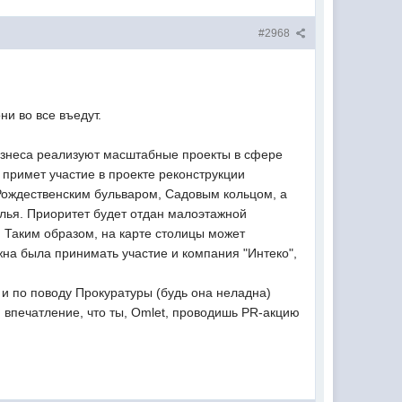
#2968
и во все въедут.
изнеса реализуют масштабные проекты в сфере
примет участие в проекте реконструкции
Рождественским бульваром, Садовым кольцом, а
илья. Приоритет будет отдан малоэтажной
. Таким образом, на карте столицы может
лжна была принимать участие и компания "Интеко",
а и по поводу Прокуратуры (будь она неладна)
я впечатление, что ты, Omlet, проводишь PR-акцию