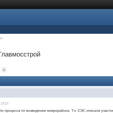
ск
 Главмосстрой
»
 19:24
ло процесса по возведению микрорайона. Т.к. СЭС описала участок 