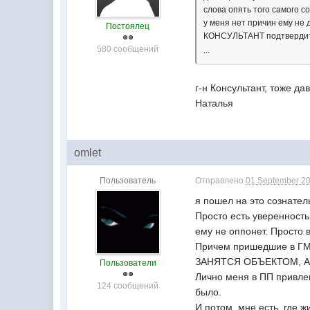
слова опять того самого с
у меня нет причин ему не 
Постоялец
КОНСУЛЬТАНТ подтверд
580 сообщений
...
г-н Консультант, тоже д
Наталья
omlet
Пользователь
Отправлено
01 September 20
я пошел на это сознател
Просто есть уверенность 
ему не оппонет. Просто 
Причем пришедшие в ГМ
ЗАНЯТСЯ ОБЪЕКТОМ, А
Пользователи
Лично меня в ПП привлек
124 сообщений
было.
И потом, мне есть, где жи