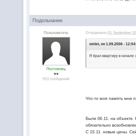
Подольчанин
Пользователь
Отправлено
01 September 20
omlet, on 1.09.2006 - 12:04
Я брал квартиру в начале 
.
Постоялец
553 сообщений
Что-то моя память мне п
Были 06.11. на объекте.
обязательно возобновлен
С 15.11. новые цены. Се