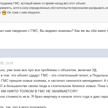
отрудника ГМС, который какое-то время назад вел этот объект.
доверять, хотя в силу определенных обстоятельств персоналии раскрывать не
ит
Он тоже с ним общался.
авал нам сведения с ГМС, Вы видимо знакомы? Как же вы оба имея 
06 - 11:04
ьно, уже зная все про все проблемы с объектом, включая УД.
в том, что объект сдадут. ГМС - это стоительный гигант, и Подоль
в ГМС пришли новые хозяева, и частично сменился менеджмент. А н
С в большинстве своем люди в стоительном бизнесе новые. Пок
 ИМ НИКТО ТОЛКОМ В ГМС НЕ ЗАНИМАЕТСЯ!!!
ла стоимость кв.м. Я брал квартиру в начале этого года и даю гар
ть, так, что я могу подождать.