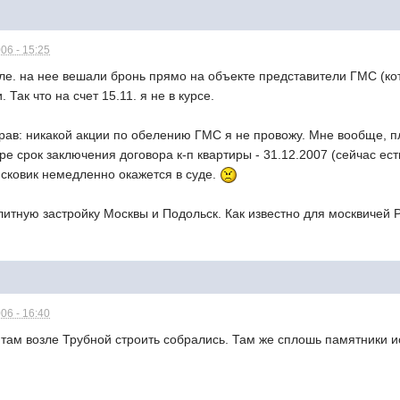
06 - 15:25
але. на нее вешали бронь прямо на объекте представители ГМС (к
Так что на счет 15.11. я не в курсе.
в: никакой акции по обелению ГМС я не провожу. Мне вообще, пле
ре срок заключения договора к-п квартиры - 31.12.2007 (сейчас ес
 исковик немедленно окажется в суде.
литную застройку Москвы и Подольск. Как известно для москвичей
06 - 16:40
и там возле Трубной строить собрались. Там же сплошь памятники ис