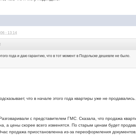
06 - 13:14
:
этого года и даю гарантию, что в тот момент в Подольске дешевле не было.
одсказывает, что в начале этого года квартиры уже не продавались.
 Разговаривали с представителем ГМС. Сказала, что продажа квар
а, а цены скорее всего изменятся. По старым ценам будет продава
йчас продажа приостановленна из-за переоформления документов, т