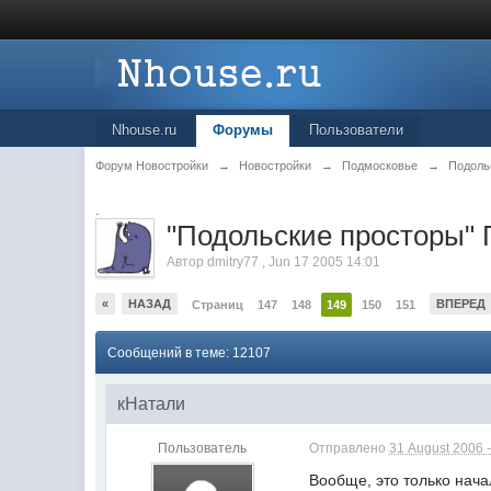
Nhouse.ru
Форумы
Пользователи
Форум Новостройки
→
Новостройки
→
Подмосковье
→
Подоль
.
"Подольские просторы"
Автор
dmitry77
,
Jun 17 2005 14:01
«
НАЗАД
ВПЕРЕД
Страниц
147
148
149
150
151
Сообщений в теме: 12107
кНатали
Пользователь
Отправлено
31 August 2006 -
Вообще, это только нача