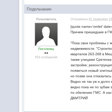
Подольчанин
Пользователь
Отправлено
01 September 20
[quote name='omlet' date=
Причем пришедшие в ГМС
"Пока свои проблемы с 
недвижимости. "Строите
Постоялец
кварталов 263-268 в Ме
553 сообщений
также улицами Сретенка 
застройке; реконструкци
появиться новый элитный
но позже она отказалась
Видно не так уж и долго 
видно пока не по зубам 
по обелению ГМС. А нас
ДМИТРИЙ