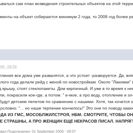
ываться сам план возведения строительных объектов на этой тер
кументы на объект собираются минимум 2 года, то 2008 год более 
06 - 08:59
пления все дома уже развалятся, а что устоит -разворуется. Да, в
лого года делали рейд с женой по новостройкам. Около "Лакомки" 
 крышу, стоят стеклопакеты. Дом кирпичный. И уже в то время к не
и, покрасили кое-где, а потом: " е-мое, а про воду, отопление и э
 будут детским лепетом по сравнению с нашими. Хотя, так хочется
словно: "... но наше терпение кончилось!" Это они по поводу каких
А ИЗ ГМС, МОСОБЛЖИЛСТРОЯ, НБМ- СМОТРИТЕ, ЧТОБЫ ОНО 
Е СТРАШНЫ, А ПРО ЖЕНЩИН ЕЩЕ НЕКРАСОВ ПИСАЛ. НАПРЯ
ал Подольчанин: 01 September 2006 - 09:07