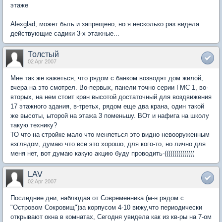
этаже
Alexglad, может быть и запрещено, но я несколько раз видела
действующие садики 3-х этажные...
Толстый
02 Apr 2007
Мне так же кажеться, что рядом с банком возводят дом жилой,
вчера на это смотрел. Во-первых, панели точно серии ГМС 1, во-
вторых, на нем стоит кран высотой достаточный для воздвижения
17 этажного здания, в-третьх, рядом еще два крана, один такой
же высоты, ыторой на этажа 3 поменьшу. ВОт и нафига на школу
такую технику?
ТО что на стройке мало что меняеться это видно невооруженным
взглядом, думаю что все это хорошо, для кого-то, но лично для
меня нет, вот думаю какую акцию буду проводить-(((((((((((((((
LAV
02 Apr 2007
Последние дни, наблюдая от Современника (м-н рядом с
"Островом Сокровищ")за корпусом 4-10 вижу,что периодически
открывают окна в комнатах, Сегодня увидела как из кв-ры на 7-ом