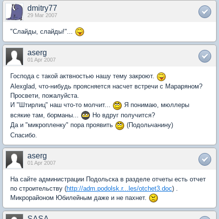
dmitry77
29 Mar 2007
"Слайды, слайды!"...
aserg
01 Apr 2007
Господа с такой актвностью нашу тему закроют.
Alexglad, что-нибудь проясняется насчет встречи с Мараряном?
Просвети, пожалуйста.
И "Штирлиц" наш что-то молчит...
Я понимаю, мюллеры
всякие там, борманы...
Но вдруг получится?
Да и "микропленку" пора проявить
(Подольчанину)
Спасибо.
aserg
01 Apr 2007
На сайте администрации Подольска в разделе отчеты есть отчет
по строительству (
http://adm.podolsk.r...les/otchet3.doc
) .
Микрорайоном Юбилейным даже и не пахнет.
SASA