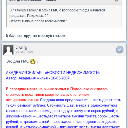
В пятницу звонил в офис ГМС с вопросом: "Когда начнутся
продажи в Подольске?"
Ответ:" В июне после госкомиссии."
5 баллов. врут не моргнув глазом.
aserg
27 Mar 2007
Это для ГМС
:
АКАДЕМИЯ ЖИЛЬЯ - «НОВОСТИ НЕДВИЖИМОСТИ»
Автор: Академия жилья - 26-03-2007
В середине марта на рынке жилья в Подольске снизилась
стоимость всех типов квартир, за исключением
четырехкомнатных.
Средняя цена предложения - шестьдесят пять
тысяч семьсот рублей. Стоимость 1 кв. метра в однокомнатной
квартире составила семьдесят одну тысячу сто сорок рублей, в
двухкомнатной – шестьдесят четыре тысячи триста сорок шесть
рублей, в трехкомнатной – шестьдесят тысяч девятьсот десять
рублей, в четырехкомнатной – пятьдесят шесть тысяч девятьсот