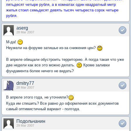
пятьдесят четыре рубля, а в комнатах один квадратный метр
жилья стоил семьдесят девять тысяч четыреста сорок четыре
рубля.
aserg
28 Mar 2007
М-да!
Неужели на форуме затишье из-за снижения цен?
В апреле обещали обустроить территорию. А погда такая что уже
две недели как все это можно делать.
Кроме заливки
фундамента более ничего не видать?
dmitry77
28 Mar 2007
В апреле этого года, не уточняли?
Куда им спешить? Все равно до оформления всех документов
самый оптимистичный вариант - полгода.
Подольчанин
29 Mar 2007