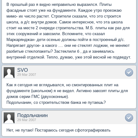
В прошлый раз я видно неправильно выразился. Плиты
фасадные стоят уже на фундаменте. Каждое утро проезжаю
мимо- их число растет. Строители сказали, что это строится
школа, а д/с внутри домов. Самое интересное, что эта школа
стоит на месте 2 очереди строительства. М.Б. плиты как раз для
этих сооружений и завозили. Вспомните, что сказал
Маркарянджан- дети осенью должны пойти в построенный д/с.
Напрягает другое- а какого .... они не стеклят лоджии, не меняют
разбитые стеклопакеты? Застеклили б , да и занимались
внутреннй отделкой. Тепло, думаю, уже этой весной не подведут.
SVO
29 Mar 2007
Как я сегодня не вглядывался, но смонтированных плит на
фундаменте (школьном) я не видел. Активно завозят плиты для
домов серии ГМС (двухоконные).
Подольчанин, со строительством банка не путаешь?
Подольчанин
29 Mar 2007
Нет, не путаю! Постараюсь сегодня сфотографировать