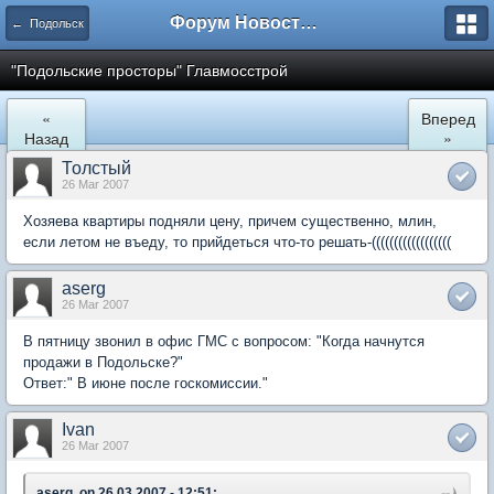
Форум Новостройки
← Подольск
"Подольские просторы" Главмосстрой
«
Вперед
Назад
»
Толстый
26 Mar 2007
Хозяева квартиры подняли цену, причем существенно, млин,
если летом не въеду, то прийдеться что-то решать-((((((((((((((((((
aserg
26 Mar 2007
В пятницу звонил в офис ГМС с вопросом: "Когда начнутся
продажи в Подольске?"
Ответ:" В июне после госкомиссии."
Ivan
26 Mar 2007
aserg, on 26.03.2007 - 12:51: