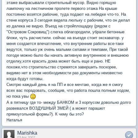
этаже выбрасывали строительный мусор. Видно горящую
лампочку на лестничном пролете первого этажа На крыше
постоянно возятся рабочие, туда подают на лебедке что-то. На
стене корпуса 3 сегодня видела люльку с рабочим, что он делал
из далека не видно. Въезд на стройплощадку (рядом с
"Островом Сокровищ") слегка облагородили, убрали бетонные
блоки, чуть расчистили. сейчас на въезде стоит экскаватор. у
меня создается впечатление, что внутренние работы все-таки
ведутся, только уж очень малыми силами и темпами, При такой
погоде можно было бы начать активную внутреннюю и внешнюю
отделку,хотя красить дома может быть еще и рано. НЕ
похоже,что строительство стремятся завершить поскорее,
видимо нет в этом необходимости раз документы неизвестно
когда будут готовы.
Смотрю каждый день я на ПП и все мечтаю, когда же я смогу
всех вас порадовать, сообщив, что работа пошла полным ходом,
но пока увы
А в пятницу где то- между БАНКОМ и 3 корпусом довольно долго
развевался ВОЗДУШНЫЙ ЗМЕЙ ( а может парашют
прямоугольной формы?). К чему бы это?
Наталья
Marishka
03 Apr 2007