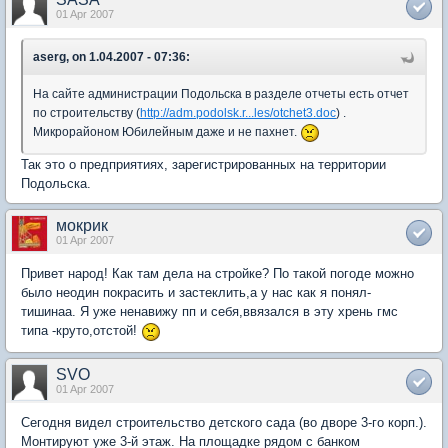
01 Apr 2007
aserg, on 1.04.2007 - 07:36:
На сайте администрации Подольска в разделе отчеты есть отчет
по строительству (
http://adm.podolsk.r...les/otchet3.doc
) .
Микрорайоном Юбилейным даже и не пахнет.
Так это о предприятиях, зарегистрированных на территории
Подольска.
мокрик
01 Apr 2007
Привет народ! Как там дела на стройке? По такой погоде можно
было неодин покрасить и застеклить,а у нас как я понял-
тишинаа. Я уже ненавижу пп и себя,ввязался в эту хрень гмс
типа -круто,отстой!
SVO
01 Apr 2007
Сегодня видел строительство детского сада (во дворе 3-го корп.).
Монтируют уже 3-й этаж. На площадке рядом с банком