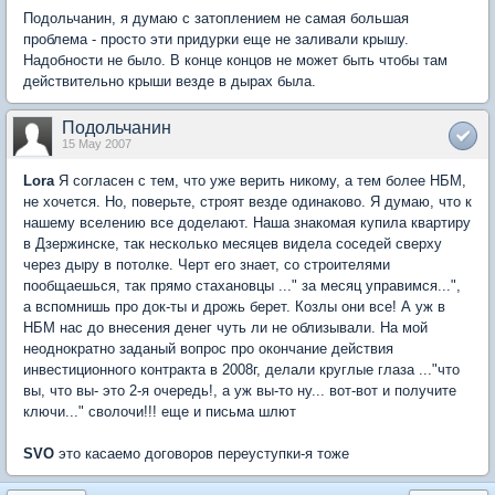
Подольчанин, я думаю с затоплением не самая большая
проблема - просто эти придурки еще не заливали крышу.
Надобности не было. В конце концов не может быть чтобы там
действительно крыши везде в дырах была.
Подольчанин
15 May 2007
Lora
Я согласен с тем, что уже верить никому, а тем более НБМ,
не хочется. Но, поверьте, строят везде одинаково. Я думаю, что к
нашему вселению все доделают. Наша знакомая купила квартиру
в Дзержинске, так несколько месяцев видела соседей сверху
через дыру в потолке. Черт его знает, со строителями
пообщаешься, так прямо стахановцы ..." за месяц управимся...",
а вспомнишь про док-ты и дрожь берет. Козлы они все! А уж в
НБМ нас до внесения денег чуть ли не облизывали. На мой
неоднократно заданый вопрос про окончание действия
инвестиционного контракта в 2008г, делали круглые глаза ..."что
вы, что вы- это 2-я очередь!, а уж вы-то ну... вот-вот и получите
ключи..." сволочи!!! еще и письма шлют
SVO
это касаемо договоров переуступки-я тоже