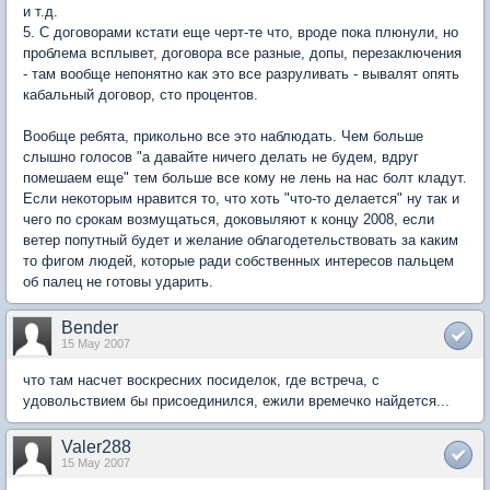
и т.д.
5. С договорами кстати еще черт-те что, вроде пока плюнули, но
проблема всплывет, договора все разные, допы, перезаключения
- там вообще непонятно как это все разруливать - вывалят опять
кабальный договор, сто процентов.
Вообще ребята, прикольно все это наблюдать. Чем больше
слышно голосов "а давайте ничего делать не будем, вдруг
помешаем еще" тем больше все кому не лень на нас болт кладут.
Если некоторым нравится то, что хоть "что-то делается" ну так и
чего по срокам возмущаться, доковыляют к концу 2008, если
ветер попутный будет и желание облагодетельствовать за каким
то фигом людей, которые ради собственных интересов пальцем
об палец не готовы ударить.
Bender
15 May 2007
что там насчет воскресних посиделок, где встреча, с
удовольствием бы присоединился, ежили времечко найдется...
Valer288
15 May 2007