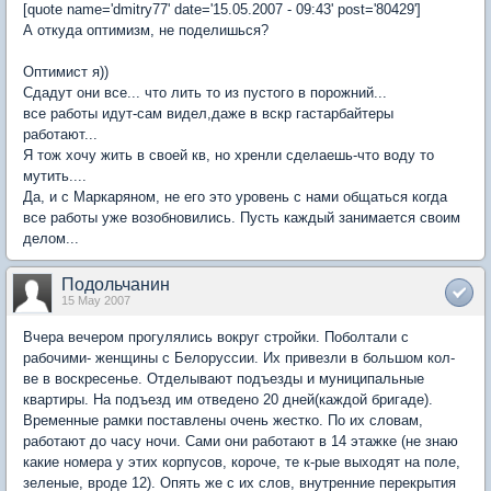
[quote name='dmitry77' date='15.05.2007 - 09:43' post='80429']
А откуда оптимизм, не поделишься?
Оптимист я))
Сдадут они все... что лить то из пустого в порожний...
все работы идут-сам видел,даже в вскр гастарбайтеры
работают...
Я тож хочу жить в своей кв, но хренли сделаешь-что воду то
мутить....
Да, и с Маркаряном, не его это уровень с нами общаться когда
все работы уже возобновились. Пусть каждый занимается своим
делом...
Подольчанин
15 May 2007
Вчера вечером прогулялись вокруг стройки. Поболтали с
рабочими- женщины с Белоруссии. Их привезли в большом кол-
ве в воскресенье. Отделывают подъезды и муниципальные
квартиры. На подъезд им отведено 20 дней(каждой бригаде).
Временные рамки поставлены очень жестко. По их словам,
работают до часу ночи. Сами они работают в 14 этажке (не знаю
какие номера у этих корпусов, короче, те к-рые выходят на поле,
зеленые, вроде 12). Опять же с их слов, внутренние перекрытия