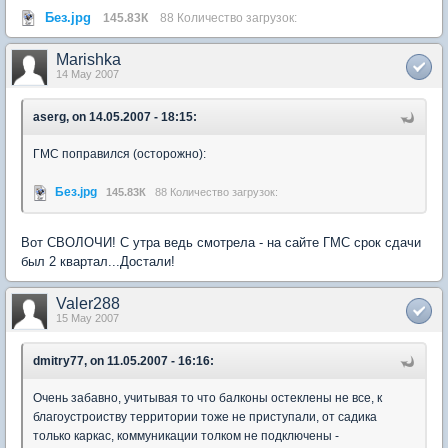
Без.jpg
145.83К
88 Количество загрузок:
Marishka
14 May 2007
aserg, on 14.05.2007 - 18:15:
ГМС поправился (осторожно):
Без.jpg
145.83К
88 Количество загрузок:
Вот СВОЛОЧИ! С утра ведь смотрела - на сайте ГМС срок сдачи
был 2 квартал...Достали!
Valer288
15 May 2007
dmitry77, on 11.05.2007 - 16:16:
Очень забавно, учитывая то что балконы остеклены не все, к
благоустроиству территории тоже не приступали, от садика
только каркас, коммуникации толком не подключены -