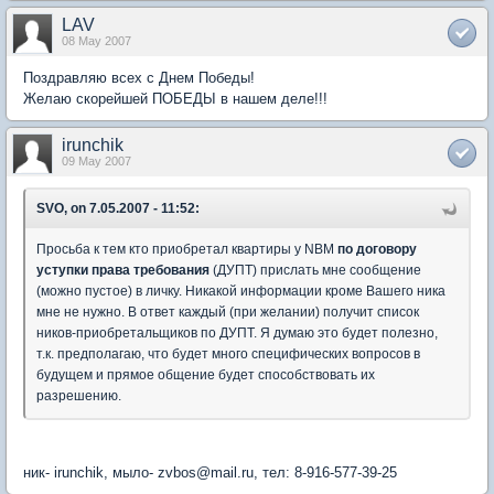
LAV
08 May 2007
Поздравляю всех с Днем Победы!
Желаю скорейшей ПОБЕДЫ в нашем деле!!!
irunchik
09 May 2007
SVO, on 7.05.2007 - 11:52:
Просьба к тем кто приобретал квартиры у NBM
по договору
уступки права требования
(ДУПТ) прислать мне сообщение
(можно пустое) в личку. Никакой информации кроме Вашего ника
мне не нужно. В ответ каждый (при желании) получит список
ников-приобретальщиков по ДУПТ. Я думаю это будет полезно,
т.к. предполагаю, что будет много специфических вопросов в
будущем и прямое общение будет способствовать их
разрешению.
ник- irunchik, мыло- zvbos@mail.ru, тел: 8-916-577-39-25