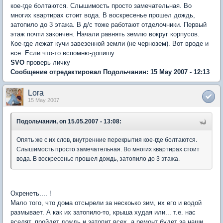
кое-где болтаются. Слышимость просто замечательная. Во
многих квартирах стоит вода. В воскресенье прошел дождь,
затопило до 3 этажа. В д/с тоже работают отделочники. Первый
этаж почти закончен. Начали равнять землю вокруг корпусов.
Кое-где лежат кучи завезенной земли (не чернозем). Вот вроде и
все. Если что-то вспомню-допишу.
SVO
проверь личку
Сообщение отредактировал Подольчанин: 15 May 2007 - 12:13
Lora
15 May 2007
Подольчанин, on 15.05.2007 - 13:08:
Опять же с их слов, внутренние перекрытия кое-где болтаются.
Слышимость просто замечательная. Во многих квартирах стоит
вода. В воскресенье прошел дождь, затопило до 3 этажа.
Охренеть.... !
Мало того, что дома отсырели за нескоько зим, их его и водой
размывает. А как их затопило-то, крыша худая или... т.е. нас
вселят, пройдет дождь и затопит всех, а ремонт будет за наши