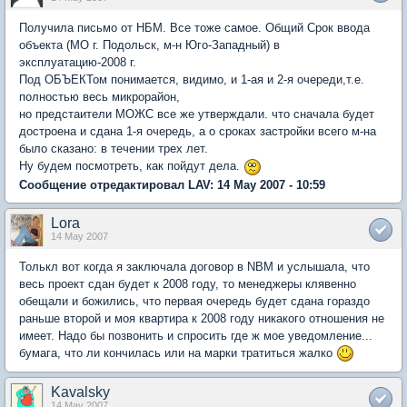
Получила письмо от НБМ. Все тоже самое. Общий Срок ввода
объекта (МО г. Подольск, м-н Юго-Западный) в
эксплуатацию-2008 г.
Под ОБЪЕКТом понимается, видимо, и 1-ая и 2-я очереди,т.е.
полностью весь микрорайон,
но предстаители МОЖС все же утверждали. что сначала будет
достроена и сдана 1-я очередь, а о сроках застройки всего м-на
было сказано: в течении трех лет.
Ну будем посмотреть, как пойдут дела.
Сообщение отредактировал LAV: 14 May 2007 - 10:59
Lora
14 May 2007
Толькл вот когда я заключала договор в NBM и услышала, что
весь проект сдан будет к 2008 году, то менеджеры клявенно
обещали и божились, что первая очередь будет сдана гораздо
раньше второй и моя квартира к 2008 году никакого отношения не
имеет. Надо бы позвонить и спросить где ж мое уведомление...
бумага, что ли кончилась или на марки тратиться жалко
Kavalsky
14 May 2007