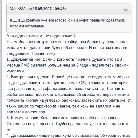
Valer288, on 15.05.2007 - 09:45:
в 11 и 12 корпусе уже все готово, они и будут первыми сдаваться.
потом и остальные.
А откуда оптимизм, не поделишься?
Я чем больше смотрю на эту стройку, тем больше укрепляюсь в
мысли что сдавать они будут обе очереди. И не в этом году а в
следующем. Причин тому:
1. Документов нет. Если у кого есть причины думать что за 3
месяца ГМС сделает больше чем за 3 года - поделитесь своими
мыслями.
2. Внутренняя отделка. Я вообще никогда не видел там маляров.
Подъезды красить тоже нужно время. Обустраивать территорию -
все разравнять, заасфальтировать, озеленить м т.д. Вставить
разбитые окна, достеклить балконы, облагородить первые этажи,
положить кирпич на угловых балконах, застеклить их опять же. И
таких работ по территории - вагон, там конь не валялся и не
валяется до сих пор.
3. Коммуникации. Как я понимаю ничего особо не закончено.
Отопления нет, воды нет. Трубы правда есть, но это не одно и то
же.
4. До госкомиссии еще туева хуча согласований, обмеров всяких