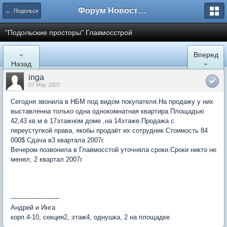
Форум Новостройки
← Подольск
"Подольские просторы" Главмосстрой
«
Вперед
Назад
»
inga
07 May 2007
Сегодня звонила в НБМ под видом покупателя.На продажу у них
выставленна только одна однокомнатная квартира.Площадью
42,43 кв.м в 17этажном доме ,на 14этаже.Продажа с
переуступкой права, якобы продаёт их сотрудник.Стоимость 84
000$ Сдача в3 квартала 2007г.
Вечером позвонила в Главмосстой уточняла сроки.Сроки никто не
менял, 2 квартал 2007г
------------------------
Андрей и Инга
корп.4-10, секция2, этаж4, однушка, 2 на площадке