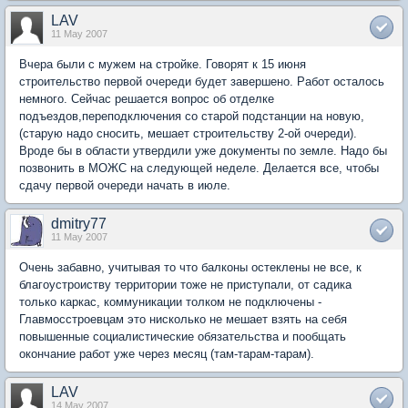
LAV
11 May 2007
Вчера были с мужем на стройке. Говорят к 15 июня
строительство первой очереди будет завершено. Работ осталось
немного. Сейчас решается вопрос об отделке
подъездов,переподключения со старой подстанции на новую,
(старую надо сносить, мешает строительству 2-ой очереди).
Вроде бы в области утвердили уже документы по земле. Надо бы
позвонить в МОЖС на следующей неделе. Делается все, чтобы
сдачу первой очереди начать в июле.
dmitry77
11 May 2007
Очень забавно, учитывая то что балконы остеклены не все, к
благоустроиству территории тоже не приступали, от садика
только каркас, коммуникации толком не подключены -
Главмосстроевцам это нисколько не мешает взять на себя
повышенные социалистические обязательства и пообщать
окончание работ уже через месяц (там-тарам-тарам).
LAV
14 May 2007