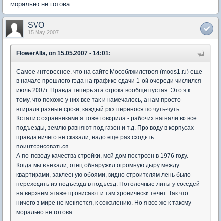
морально не готова.
SVO
15 May 2007
FlowerAlla, on 15.05.2007 - 14:01:
Самое интересное, что на сайте Мособлжилстроя (mogs1.ru) еще
в начале прошлого года на графике сдачи 1-ой очереди числился
июль 2007г. Правда теперь эта строка вообще пустая. Это я к
тому, что похоже у них все так и намечалось, а нам просто
втирали разные сроки, каждый раз перенося по чуть-чуть.
Кстати с охранниками я тоже говорила - рабочих нагнали во все
подъезды, землю равняют под газон и т.д. Про воду в корпусах
правда ничего не сказали, надо еще раз сходить
поинтерисоваться.
А по-поводу качества стройки, мой дом построен в 1976 году.
Когда мы въехали, отец обнаружил огромную дыру между
квартирами, заклееную обоями, видно строителям лень было
переходить из подъезда в подъезд. Потолочные литы у соседей
на верхнем этаже провисают и там хронически течет. Так что
ничего в мире не меняется, к сожалению. Но я все же к такому
морально не готова.