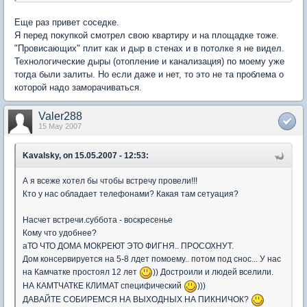
Еще раз привет соседке.
Я перед покупкой смотрел свою квартиру и на площадке тоже.
"Провисающих" плит как и дыр в стенах и в потолке я не видел.
Технологические дыры (отопление и канализация) по моему уже
тогда были залиты. Но если даже и нет, то это не та проблема о
которой надо заморачиваться.
Valer288
15 May 2007
Kavalsky, on 15.05.2007 - 12:53:
А я всеже хотел бы чтобы встречу провели!!!
Кто у нас обладает телефонами? Какая там сетуация?
Насчет встречи.суббота - воскресенье
Кому что удобнее?
аТО ЧТО ДОМА МОКРЕЮТ ЭТО ФИГНЯ.. ПРОСОХНУТ.
Дом консервируется на 5-8 лдет помоему.. потом под снос... У нас
на Камчатке простоял 12 лет
)) Достроили и людей вселили.
НА КАМТЧАТКЕ КЛИМАТ специфический
)))
ДАВАЙТЕ СОБИРЕМСЯ НА ВЫХОДНЫХ НА ПИКНИЧОК?