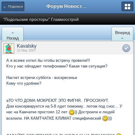
Форум Новостройки
← Подольск
"Подольские просторы" Главмосстрой
«
Вперед
Назад
»
Kavalsky
15 May 2007
А я всеже хотел бы чтобы встречу провели!!!
Кто у нас обладает телефонами? Какая там сетуация?
Насчет встречи.суббота - воскресенье
Кому что удобнее?
аТО ЧТО ДОМА МОКРЕЮТ ЭТО ФИГНЯ.. ПРОСОХНУТ.
Дом консервируется на 5-8 лдет помоему.. потом под снос... У
нас на Камчатке простоял 12 лет
)) Достроили и людей
вселили. НА КАМТЧАТКЕ КЛИМАТ специфический
)))