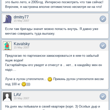
это было лето, и 2005год. Интересно посмотреть что там сейчас!
Впрочем, я настроена вполне оптимистично несмотря ни на что!
dmitry77
15 May 2007
Если там бригады значит можно попасть внутрь. Я давно уже
мечтаю совершить туда вылазку.
Kavalsky
15 May 2007
Предлагаю по партизански замаскироваться в кем-то забытый
ящик водки!
Гастарбайтеры его увидят и отнесут в .. нет... в кандейку мен ен
надо....
Луче в лулон утеплителя...
Прикинь рулон утеплителя весом
под 100 кг
))))
LAV
15 May 2007
На днях мы побывали в своей квартире (корп. 3) Особых дыр и