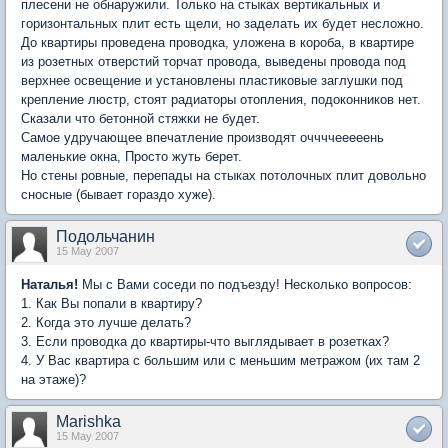
плесени не обнаружили. Только на стыках вертикальных и
горизонтальных плит есть щели, но заделать их будет несложно.
До квартиры проведена проводка, уложена в короба, в квартире
из розетных отверстий торчат провода, выведены провода под
верхнее освещение и установлены пластиковые заглушки под
крепление люстр, стоят радиаторы отопления, подоконников нет.
Сказали что бетонной стяжки не будет.
Самое удручающее впечатление производят оччччееееень
маленькие окна, Просто жуть берет.
Но стены ровные, перепады на стыках потолочных плит довольно
сносные (бывает гораздо хуже).
Подольчанин
15 May 2007
Наталья!
Мы с Вами соседи по подъезду! Несколько вопросов:
1. Как Вы попали в квартиру?
2. Когда это лучше делать?
3. Если проводка до квартиры-что выглядывает в розетках?
4. У Вас квартира с большим или с меньшим метражом (их там 2
на этаже)?
Marishka
15 May 2007