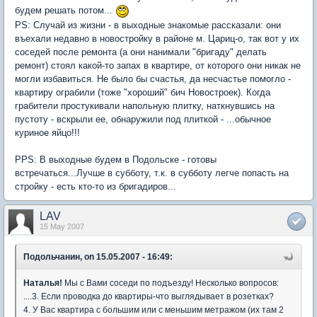
будем решать потом...
PS: Случай из жизни - в выходные знакомые рассказали: они
въехали недавно в новостройку в районе м. Цариц-о, так вот у их
соседей после ремонта (а они нанимали "бригаду" делать
ремонт) стоял какой-то запах в квартире, от которого они никак не
могли избавиться. Не было бы счастья, да несчастье помогло -
квартиру ограбили (тоже "хороший" бич Новостроек). Когда
грабители простукивали напольную плитку, наткнувшись на
пустоту - вскрыли ее, обнаружили под плиткой - ...обычное
куриное яйцо!!!
PPS: В выходные будем в Подольске - готовы
встречаться...Лучше в субботу, т.к. в субботу легче попасть на
стройку - есть кто-то из бригадиров...
LAV
15 May 2007
Подольчанин, on 15.05.2007 - 16:49:
Наталья!
Мы с Вами соседи по подъезду! Несколько вопросов:
....3. Если проводка до квартиры-что выглядывает в розетках?
4. У Вас квартира с большим или с меньшим метражом (их там 2