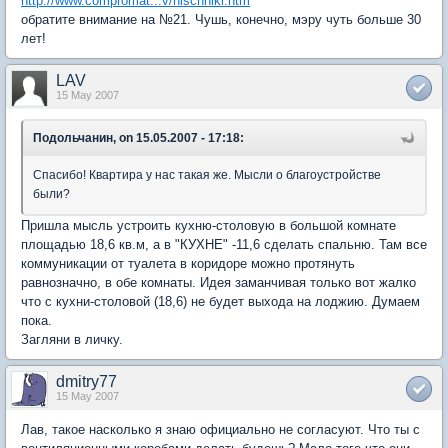
http://www.compromat...v/hischniki.htm
обратите внимание на №21. Чушь, конечно, мэру чуть больше 30
лет!
LAV
15 May 2007
Подольчанин, on 15.05.2007 - 17:18:
Спасибо! Квартира у нас такая же. Мысли о благоустройстве
были?
Пришла мысль устроить кухню-столовую в большой комнате
площадью 18,6 кв.м, а в "КУХНЕ" -11,6 сделать спальню. Там все
коммуникации от туалета в коридоре можно протянуть
равнозначно, в обе комнаты. Идея заманчивая только вот жалко
что с кухни-столовой (18,6) не будет выхода на лоджию. Думаем
пока.
Загляни в личку.
dmitry77
15 May 2007
Лав, такое насколько я знаю официально не согласуют. Что ты с