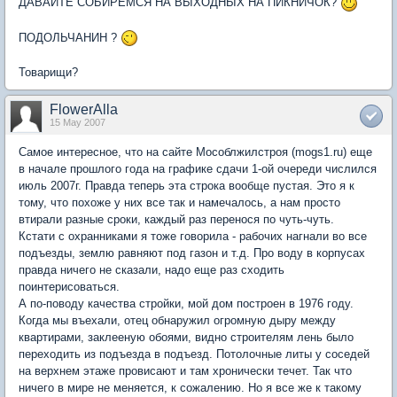
ДАВАЙТЕ СОБИРЕМСЯ НА ВЫХОДНЫХ НА ПИКНИЧОК?
ПОДОЛЬЧАНИН ?
Товарищи?
FlowerAlla
15 May 2007
Самое интересное, что на сайте Мособлжилстроя (mogs1.ru) еще
в начале прошлого года на графике сдачи 1-ой очереди числился
июль 2007г. Правда теперь эта строка вообще пустая. Это я к
тому, что похоже у них все так и намечалось, а нам просто
втирали разные сроки, каждый раз перенося по чуть-чуть.
Кстати с охранниками я тоже говорила - рабочих нагнали во все
подъезды, землю равняют под газон и т.д. Про воду в корпусах
правда ничего не сказали, надо еще раз сходить
поинтерисоваться.
А по-поводу качества стройки, мой дом построен в 1976 году.
Когда мы въехали, отец обнаружил огромную дыру между
квартирами, заклееную обоями, видно строителям лень было
переходить из подъезда в подъезд. Потолочные литы у соседей
на верхнем этаже провисают и там хронически течет. Так что
ничего в мире не меняется, к сожалению. Но я все же к такому