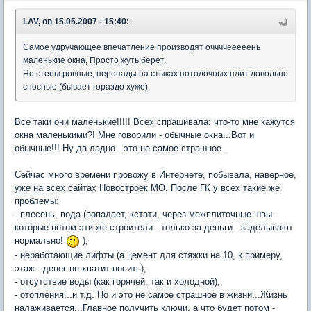
LAV, on 15.05.2007 - 15:40:
Самое удручающее впечатление производят оччччееееень
маленькие окна, Просто жуть берет.
Но стены ровные, перепады на стыках потолочных плит довольно
сносные (бывает гораздо хуже).
Все таки они маленькие!!!!! Всех спрашивала: что-то мне кажутся
окна маленькими?! Мне говорили - обычные окна...Вот и
обычные!!! Ну да ладно...это не самое страшное.
Сейчас много времени провожу в Интернете, побывала, наверное,
уже на всех сайтах Новостроек МО. После ГК у всех такие же
проблемы:
- плесень, вода (попадает, кстати, через межплиточные швы -
которые потом эти же строители - только за деньги - заделывают
нормально!
),
- неработающие лифты (а цемент для стяжки на 10, к примеру,
этаж - денег не хватит носить),
- отсутствие воды (как горячей, так и холодной),
- отопления...и т.д. Но и это не самое страшное в жизни...Жизнь
налаживается...Главное получить ключи, а что будет потом -