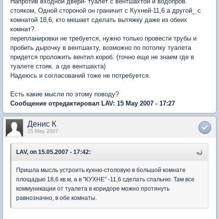
Напротив входной двери- туалет с вентшахтой и водопров.
стояком, Одной стороной он граничит с Кухней-11,6 а другой_ с
комнатой 18,6, кто мешает сделать вытяжку даже из обеих
комнат?.
перепланировки не требуется, нужно только провести трубы и
пробить дырочку в вентшахту, возможно по потолку туалета
придется проложить вентил.короб. (точно еще не знаем где в
туалете стояк. а где вентшахта)
Надеюсь и согласований тоже не потребуется.
Есть какие мысли по этому поводу?
Сообщение отредактировал LAV: 15 May 2007 - 17:27
Денис К
15 May 2007
LAV, on 15.05.2007 - 17:42:
Пришла мысль устроить кухню-столовую в большой комнате
площадью 18,6 кв.м, а в "КУХНЕ" -11,6 сделать спальню. Там все
коммуникации от туалета в коридоре можно протянуть
равнозначно, в обе комнаты.