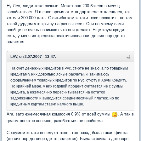
Ну Лех, люди тоже разные. Может она 200 баксов в месяц
зарабатывает. Я в свое время от стандарта еле отплевался, так
хотели 300.000 дать. С ситибанком кстати тоже прокатит - но там
такой дурдом что крышу на раз вынесет. Они по-моему сами
вообще не очень понимают что они делают. Еще хоум кредит
есть, у меня их кредитка неактивированная до сих пор где-то
валяется.
LAV, on 2.07.2007 - 13:47:
На счет денежных кредитов в Рус. ст-рте не знаю, а по товарным
кредитам у них довольно ясные расчеты. Я занимаюсь
оформлением товарных кредитов по Рус. ст-рту и Хоум Кредиту.
По крайней мере, у них годовой процент считается не с суммы
кредита, а ежемесячно пересчитывается на остаток
задолженности и выводится среднемесячный платеж, но по
кредитным картам ставки намного выше.
Ага, зато ежемесячная комиссия 0,9% от всей суммы
. А так в
целом понятно конечно, разобраться не проблема.
С хоумом кстати веселуха тоже - год назад была такая фишка
(до сих пор договор где-то валяется). Была строчка в договоре