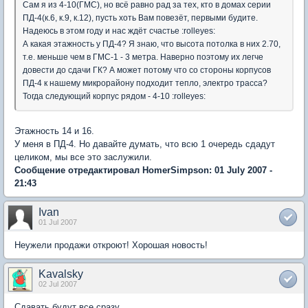
Сам я из 4-10(ГМС), но всё равно рад за тех, кто в домах серии
ПД-4(к.6, к.9, к.12), пусть хоть Вам повезёт, первыми будите.
Надеюсь в этом году и нас ждёт счастье :rolleyes:
А какая этажность у ПД-4? Я знаю, что высота потолка в них 2.70,
т.е. меньше чем в ГМС-1 - 3 метра. Наверно поэтому их легче
довести до сдачи ГК? А может потому что со стороны корпусов
ПД-4 к нашему микрорайону подходит тепло, электро трасса?
Тогда следующий корпус рядом - 4-10 :rolleyes:
Этажность 14 и 16.
У меня в ПД-4. Но давайте думать, что всю 1 очередь сдадут
целиком, мы все это заслужили.
Сообщение отредактировал HomerSimpson: 01 July 2007 -
21:43
Ivan
01 Jul 2007
Неужели продажи откроют! Хорошая новость!
Kavalsky
02 Jul 2007
Сдавать будут все сразу.