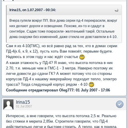
Irina15, on 1.07.2007 - 00:34:
Вчера гуляли вокруг ПП. Все дома серии пд-4 перекрасили, вокруг
них делают дороги и освещение. Похоже, их-то и сдадут в
сентябре. Садик тоже покрасили- желтенький такрй. Остальные
дома снаружи без изменений, даже стекла не довставляли в 4-10.
Сам я из 4-10(ГМС), но всё равно рад за тех, кто в домах серии
ПД-4(к.6, к.9, к.12), пусть хоть Вам повезёт, первыми будите.
Надеюсь в этом году и нас ждёт счастье
А какая этажность у ПД-4? Я знаю, что высота потолка в них
2.70, т.е. меньше чем в ГМС-1 - 3 метра. Наверно поэтому их
легче довести до сдачи ГК? А может потому что со стороны
корпусов ПД-4 к нашему микрорайону подходит тепло, электро
трасса? Тогда следующий корпус рядом - 4-10
Сообщение отредактировал Oleg777: 01 July 2007 - 17:06
Irina15
01 Jul 2007
Интересно, а мне говорили, что высота потолка 2,5 м. Реально
без стяжки я мерила 2,85м. Строители говорили, что ПД-4
действительно легче и быстрее строить. А тепло, как я поняла,