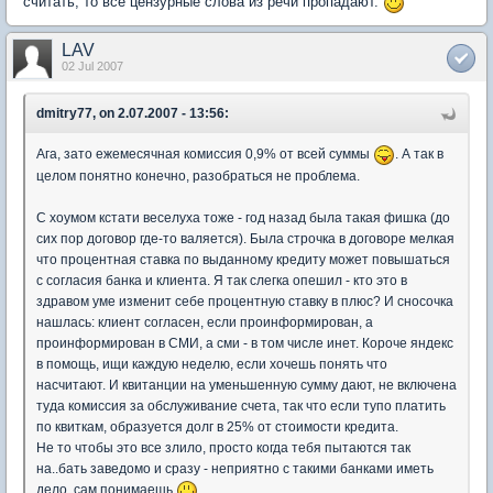
считать, то все цензурные слова из речи пропадают.
LAV
02 Jul 2007
dmitry77, on 2.07.2007 - 13:56:
Ага, зато ежемесячная комиссия 0,9% от всей суммы
. А так в
целом понятно конечно, разобраться не проблема.
С хоумом кстати веселуха тоже - год назад была такая фишка (до
сих пор договор где-то валяется). Была строчка в договоре мелкая
что процентная ставка по выданному кредиту может повышаться
с согласия банка и клиента. Я так слегка опешил - кто это в
здравом уме изменит себе процентную ставку в плюс? И сносочка
нашлась: клиент согласен, если проинформирован, а
проинформирован в СМИ, а сми - в том числе инет. Короче яндекс
в помощь, ищи каждую неделю, если хочешь понять что
насчитают. И квитанции на уменьшенную сумму дают, не включена
туда комиссия за обслуживание счета, так что если тупо платить
по квиткам, образуется долг в 25% от стоимости кредита.
Не то чтобы это все злило, просто когда тебя пытаются так
на..бать заведомо и сразу - неприятно с такими банками иметь
дело, сам понимаешь
..