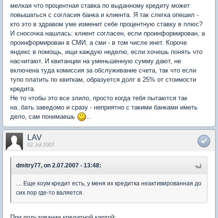
мелкая что процентная ставка по выданному кредиту может
повышаться с согласия банка и клиента. Я так слегка опешил -
кто это в здравом уме изменит себе процентную ставку в плюс?
И сносочка нашлась: клиент согласен, если проинформирован, а
проинформирован в СМИ, а сми - в том числе инет. Короче
яндекс в помощь, ищи каждую неделю, если хочешь понять что
насчитают. И квитанции на уменьшенную сумму дают, не
включена туда комиссия за обслуживание счета, так что если
тупо платить по квиткам, образуется долг в 25% от стоимости
кредита.
Не то чтобы это все злило, просто когда тебя пытаются так
на..бать заведомо и сразу - неприятно с такими банками иметь
дело, сам понимаешь
..
LAV
02 Jul 2007
dmitry77, on 2.07.2007 - 13:48:
.... Еще хоум кредит есть, у меня их кредитка неактивированная до
сих пор где-то валяется.
При пользовании кредитной картой: