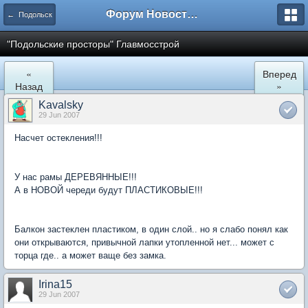
Форум Новостройки
← Подольск
"Подольские просторы" Главмосстрой
«
Вперед
Назад
»
Kavalsky
29 Jun 2007
Насчет остекления!!!
У нас рамы ДЕРЕВЯННЫЕ!!!
А в НОВОЙ череди будут ПЛАСТИКОВЫЕ!!!
Балкон застеклен пластиком, в один слой.. но я слабо понял как
они открываются, привычной лапки утопленной нет... может с
торца где.. а может ваще без замка.
Irina15
29 Jun 2007