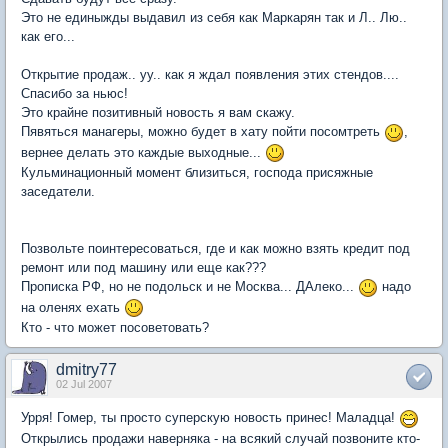
Это не единыжды выдавил из себя как Маркарян так и Л.. Лю..
как его...
Открытие продаж.. уу.. как я ждал появления этих стендов....
Спасибо за ньюс!
Это крайне позитивный новость я вам скажу.
Пявяться манагеры, можно будет в хату пойти посомтреть
,
вернее делать это каждые выходные...
Кульминационный момент близиться, господа присяжные
заседатели.
Позвольте поинтересоваться, где и как можно взять кредит под
ремонт или под машину или еще как???
Прописка РФ, но не подольск и не Москва... ДАлеко...
надо
на оленях ехать
Кто - что может посоветовать?
dmitry77
02 Jul 2007
Урря! Гомер, ты просто суперскую новость принес! Маладца!
Открылись продажи наверняка - на всякий случай позвоните кто-