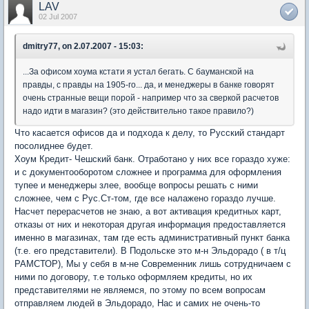
LAV
02 Jul 2007
dmitry77, on 2.07.2007 - 15:03:
...За офисом хоума кстати я устал бегать. С бауманской на
правды, с правды на 1905-го... да, и менеджеры в банке говорят
очень странные вещи порой - например что за сверкой расчетов
надо идти в магазин? (это действительно такое правило?)
Что касается офисов да и подхода к делу, то Русский стандарт
посолиднее будет.
Хоум Кредит- Чешский банк. Отработано у них все гораздо хуже:
и с документооборотом сложнее и программа для оформления
тупее и менеджеры злее, вообще вопросы решать с ними
сложнее, чем с Рус.Ст-том, где все налажено гораздо лучше.
Насчет перерасчетов не знаю, а вот активация кредитных карт,
отказы от них и некоторая другая информация предоставляется
именно в магазинах, там где есть административный пункт банка
(т.е. его представители). В Подольске это м-н Эльдорадо ( в т/ц
РАМСТОР), Мы у себя в м-не Современник лишь сотрудничаем с
ними по договору, т.е только оформляем кредиты, но их
представителями не являемся, по этому по всем вопросам
отправляем людей в Эльдорадо, Нас и самих не очень-то