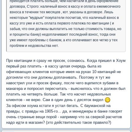
приходится платить больше, чем насчитали в день оформление
договора, Строго: наличный взнос в кассу и оплата ежемесечного
взноса в течении тех месяцев , кот. указаны в договоре. Лишь
некоторые "мудрые" покупатели посчитав, что наличный взнос в
кассу это уже и есть оплата первого платежа по квитанции ( и
забыв, что они должны выплатить не только стоимость товара, но
и проценты банку) недоплачивают последний взнос, тогда они
уже имеют проблемы с банком, а кто оплачивает все четко у тех
проблем и недовольства нет.
Про квитанции я сразу не просек, сознаюсь. Когда пришел в Хоум
первый раз платить - в кассу целая очередь была из
офигевающих клиентов которые имея на руках 10 квитанций не
догоняли что они должны доплачивать. Поэтому я тут же
навострил ухи и просек фишку, после чего вцепился зубами в
манагера и попросил пересчитать - выяснилось что я должен был
платить на четверть больше. Так что насчет недовольных
клиентов - не верю. Сам в один день с десяток видел
За офисом хоума кстати я устал бегать. С бауманской на
правды, с правды на 1905-го... да, и менеджеры в банке говорят
очень странные вещи порой - например что за сверкой расчетов
надо идти в магазин? (это действительно такое правило?)