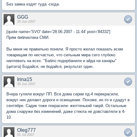
Без замка ездят туда -сюда.
GGG
30 Jun 2007
[quote name='SVO' date='28.06.2007 - 11:44' post='84332']
Прям библиотека СМИ.
Вы меня не правильно поняли. Я просто желал показать всем
товарищам по несчастью, что сильным мира сего глубоко
наплевать на всех. "Бабло подербанили и айда на канары"
(цитата) Бодайся, не бодайся, результат один..
Irina15
30 Jun 2007
Вчера гуляли вокруг ПП. Все дома серии пд-4 перекрасили,
вокруг них делают дороги и освещение. Похоже, их-то и сдадут в
сентябре. Садик тоже покрасили- желтенький такрй. Остальные
дома снаружи без изменений, даже стекла не довставляли в 4-
10.
Oleg777
01 Jul 2007