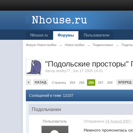
Nhouse.ru
Форумы
Пользователи
Форум Новостройки
→
Новостройки
→
Подмосковье
→
Подоль
.
"Подольские просторы"
Автор
dmitry77
,
Jun 17 2005 14:01
«
НАЗАД
ВПЕРЕД
Страниц
254
255
256
257
258
Сообщений в теме: 12107
Подольчанин
Пользователь
Отправлено
23 August 2007 -
Немного прояснилась сит