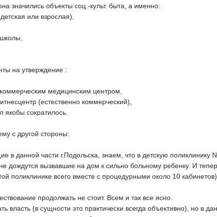
на значились объекты соц.-культ. быта, а именно:
 детская или взрослая),
 школы,
ты на утверждение :
 коммерческим медицинским центром,
итнесцентр (естественно коммерческий),
ол якобы сократилось.
му с другой стороны:
 в данной части г.Подольска, знаем, что в детскую поликлинику № 
 не дождутся вызвавшие на дом к сильно больному ребенку. И теп
 той поликлинике всего вместе с процедурными около 10 кабинетов)
ствование продолжать не стоит. Всем и так все ясно.
ть власть (в сущности это практически всегда объективно), но в д