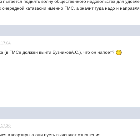
з пытается поднять волну общественного недовольства для удовле
к очередной катавасии именно ГМС, а значит туда надо и направля
 17:04
а (в ГМСе должен выйти БузниковА.С.), что он напоет?
 17:20
емся в квартиры а они пусть выясняют отношения...