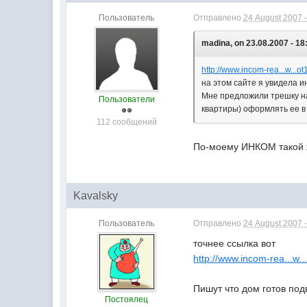
Пользователь
Отправлено
24 August 2007 -
madina, on 23.08.2007 - 18
http://www.incom-rea...w...
на этом сайте я увидела и
Мне предложили трешку на 
Пользователи
квартиры) оформлять ее в
112 сообщений
По-моему ИНКОМ такой ж
Kavalsky
Пользователь
Отправлено
24 August 2007 -
точнее ссылка вот
http://www.incom-rea...w..
Пишут что дом готов по
Постоялец