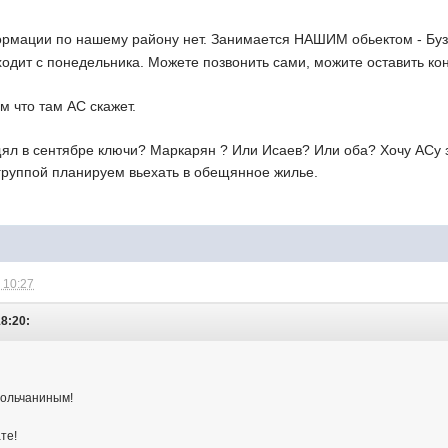
рмации по нашему району нет. Занимается НАШИМ обьектом - Буз
ходит с понедельника. Можете позвонить сами, можите оставить ко
ем что там АС скажет.
л в сентябре ключи? Маркарян ? Или Исаев? Или оба? Хочу АСу за
группой планируем вьехать в обещянное жилье.
 10:27
18:20:
дольчаниным!
те!