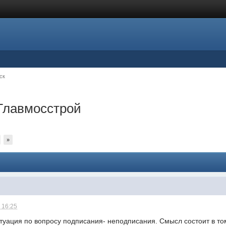
ск
 Главмосстрой
»
 16:25
уация по вопросу подписания- неподписания. Смысл состоит в том