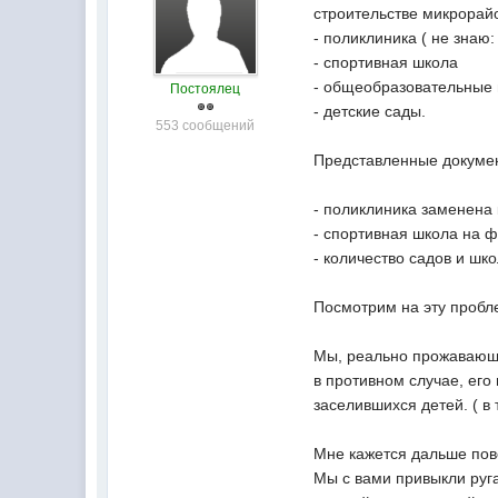
строительстве микрорайо
- поликлиника ( не знаю:
- спортивная школа
- общеобразовательные
Постоялец
- детские сады.
553 сообщений
Представленные докумен
- поликлиника заменена
- спортивная школа на ф
- количество садов и шк
Посмотрим на эту пробле
Мы, реально прожавающие
в противном случае, его
заселившихся детей. ( в
Мне кажется дальше пове
Мы с вами привыкли руга