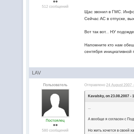
512 сообщений
Щас звонил в ГМС. Инфо
Сейчас АС в отпуске, вы
Вот так вот... НУ подожд
Напомните кто нам обещя
сентября инициативной 
LAV
Пользователь
Отправлено
24 August 2007 -
Kavalsky, on 23.08.2007 - 
...
А вообще я согласен с По
Постоялец
580 сообщений
Но жить хочется в своей ха