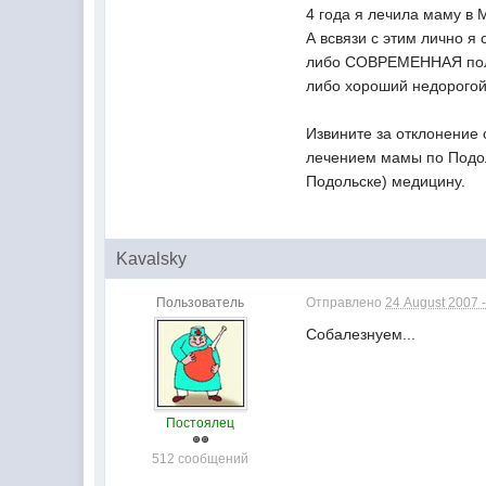
4 года я лечила маму в
А всвязи с этим лично я 
либо СОВРЕМЕННАЯ пол
либо хороший недорогой
Извините за отклонение 
лечением мамы по Подол
Подольске) медицину.
Kavalsky
Пользователь
Отправлено
24 August 2007 -
Собалезнуем...
Постоялец
512 сообщений