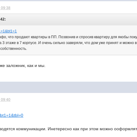
 09:38
:42:
ot1=1&bt1=1
нфо, что продают квартиры в ПП. Позвонив и спросив квартиру для якобы пок
3 этаже в 7 корпусе. И очень сильно заверяли, что дом уже принят и можно 
 собственность.
е заложник, как и мы.
 09:40
.bt1=1&tbl=0
дводятся коммуникации. Инетересно как при этом можно ооформлят