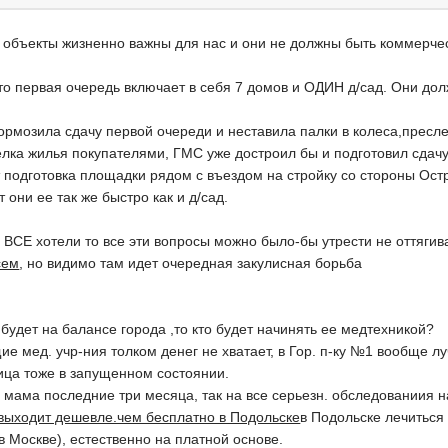
и объекты жизненно важны для нас и они не должны быть коммерче
что первая очередь включает в себя 7 домов и ОДИН д/сад. Они до
ормозила сдачу первой очереди и неставила палки в колеса,пресл
елка жилья покупателями, ГМС уже достроил бы и подготовил сдачу
 подготовка площадки рядом с въездом на стройку со стороны Ост
 они ее так же быстро как и д/сад.
ВСЕ хотели то все эти вопросы можно было-бы утрести не оттягива
сем
, но видимо там идет очередная закулисная борьба
будет на балансе города ,то кто будет начинять ее медтехникой?
ие мед. учр-ния толком денег не хватает, в Гор. п-ку №1 вообще 
ица тоже в запущенном состоянии.
 мама последние три месяца, так на все серьезн. обследованиия 
 выходит дешевле.чем бесплатно в Подольске
в Подольске лечиться
в Москве), естественно на платной основе.