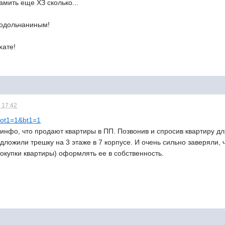
амить еще ХЗ сколько...
Подольчаниным!
хате!
 17:42
..ot1=1&bt1=1
 инфо, что продают квартиры в ПП. Позвонив и спросив квартиру дл
дложили трешку на 3 этаже в 7 корпусе. И очень сильно заверяли, 
окупки квартиры) оформлять ее в собственность.