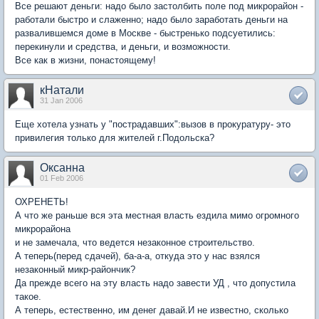
Все решают деньги: надо было застолбить поле под микрорайон -
работали быстро и слаженно; надо было заработать деньги на
развалившемся доме в Москве - быстренько подсуетились:
перекинули и средства, и деньги, и возможности.
Все как в жизни, понастоящему!
кНатали
31 Jan 2006
Еще хотела узнать у "пострадавших":вызов в прокуратуру- это
привилегия только для жителей г.Подольска?
Оксанна
01 Feb 2006
ОХРЕНЕТЬ!
А что же раньше вся эта местная власть ездила мимо огромного
микрорайона
и не замечала, что ведется незаконное строительство.
А теперь(перед сдачей), ба-а-а, откуда это у нас взялся
незаконный микр-райончик?
Да прежде всего на эту власть надо завести УД , что допустила
такое.
А теперь, естественно, им денег давай.И не известно, сколько