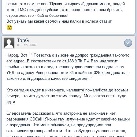
решит, это вам не ооо "Пупкин и кирпичи", домов много, людей
тоже, ГМС никаде не убежит, это проще поднять чем брочить,
строительство - бабло бешенное!
Вот узнать бы какая сволочь нам палки в колеса ставит
TanG
01 Feb 2006
Народ. Вот : " Повестка о вызове на допрос гражданина такого-то,
его адрес. В соответствии со ст.188 УПК РФ Вам надлежит
прибыть такого-то в следственное управление при подольском
УВД по адресу Ревпроспект, дом 84 в кабинет 325 к следователю
такой-то для допроса в качестве свидетеля. "
Кто сегодня будет в интернете, напишите пожалуйста до восьми
вечера, кто что думает по этому поводу. Мне завтра опять туда
идти.
Следователь рассказала, что застройка не законная и нет
разрешения СЭСа!!! Якобы там излучение идет от какой-то вышки
с аэродрома. Что меня обманули, не предупредили при
заключении договора об этом. Что возбуждено уголовное дело,
все счета арестованы, дома никогда не сдадут в эксплуатацию.