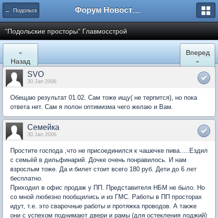
Форум Новостройки
← Подольск
"Подольские просторы" Главмосстрой
«
Вперед
Назад
»
SVO
30 Jan 2006
Обещаю результат 01.02. Сам тоже ищу( не терпится), но пока
ответа нет. Сам я полон оптимизма чего желаю и Вам.
Семейка
30 Jan 2006
Простите господа ,что не присоединился к чашечке пива.....Ездил
с семьёй в дильфинарий. Дочке очень понравилось. И нам
взрослым тоже. Да и билет стоит всего 180 руб. Дети до 6 лет
бесплатно.
Приходил в офис продаж у ПП. Представителя НБМ не было. Но
со мной любезно пообщились и из ГМС. Работы в ПП просторах
идут, т.е. это сварочные работы и протяжка проводов. А также
они с успехом поднимают двери и рамы (для остекления лоджий)