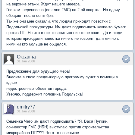
на верхние этажи. Ждут нашего мееера.
Гос.ком. перенесена (со слов ГМС) на 2-ой квартал. Но сдачу
обещают после сентября.
Так же они мне сказали, что людям приходят повестки с
Подольской прокуратуры. Им дают подписывать какие-то бумаги
против ПП. Но что в них говориться ни кто не знает. Да и люди,
которым приходили повестки ничего не говорят, да и лично с
ними ни кто больше не общелся.
Оксанна
31 Jan 2006
Предложение для будущего мера!
Внесите в свою предвыборную программу пункт о помощи в
здаче
недостроенных объектов города.
Уверяю, поддержит половина Подольска!
dmitry77
31 Jan 2006
Семейка
Чего им дают подписывать? "Я, Вася Пупкин,
соинвестор ГМС (НБН) выступаю против строительства
микрорайона ПП"??? Чего-то новенькое...