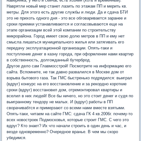
наверняка, у него и сейчас есть хозяин (хоть и временный).
Наврятли новый мер станет лазить по этажам ПП и мерить кв.
метры. Для этого есть другие службы и люди. Да и сдача БТИ
это не прихоть одного дня - это все обговаривается заранее и
сроки приемки устанавливаются и согласовываются еще на
этапе организации всей этой компании по строительству
микрорайона. Город имеет свою долю метров в ПП и ему нет
смысла лишаться муниципального жилья или затягивать его
передачу эксплуатационной организации. Опять-таки и
поступление денег в казну города, при оформлении нами квартир
в собственность, долгожданный бутерброд.
Другое дело сам Главмосстрой! Посмотрите на информацию его
сайта. Вспомните, не так давно развалился в Москве дом от
взрыва бытового газа. Так ГМС быстренько подрядился: выиграл
(вдруг) конкурс на его восстановление и за рекордно короткие
сроки (вдруг) восстановил дом, отремонтировал квартиры и
вселил в них людей! Все бы ничего, но это стоит денег и судя по
выигранному тендору не малых. И (вдруг) работы в ПП
сворачивабтся и примерзают со всеми нами вместе взятыми.
Опять-таки, читаем на сайте ГМС: сдача ГК 4 кв.2006г. почему-то
всех новостроек Подмосковья, которые строит ГМС. С чего это
вдруг? Кто знает? Их что начали строить в один день и час, и
везде одновременно? Очередное вранье. В чем мы скоро
убедимся.