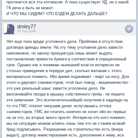
протянется вся эта котовасия. А пока существует УД, не о какой
ГК речи и быть не может.
И ЧТО МЫ СИДИМ? ЧТО БУДЕМ ДЕЛАТЬ ДАЛЬШЕ?
dmitry77
01 Feb 2006
Нет еще пока вроде уголовного дела. Проблема в отсутствии
договора аренды земли. На эту тему уголовное дело завести
невозможно, по закону прокуратура лишь может выдать
постановление привести бумаги в соотвествие в определенный
срок. Однако как я понимаю нынешней власти интересно не
столько приведение в порядок дел, сколько желание с этого
материально поиметь. Ибо время поджимает - март на носу. Для
этого и дергают соинвесторов, чтоб был повод - мошенничество -
это уже реальный шанс завести уголовное дело. Не
вколачивайте гвозди в крышку собственного гроба - не пишите
эти заявления. Это исключительнейший популизм в надежде на
то что ГМС откатит чинушам денег, испугавшись оттока
соинвесторов. ГМС же платить конечно не хочет ибо во первых
не за что, во вторых много просят. Интересно кто кого поимеет,
мы на ситуацию можем влиять лишь тем что не станем всякий
бред подписывать. Разрешение на строительство есть (вчера
видел), договор инвестирования есть, дополнение к нему, все