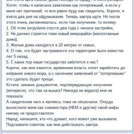
Хотят, чтобы я написала заявление как потерпевший, а если у
меня нет претензий, то все равно буду как свидетель. Короче, я
взяла два дня на обдумывание. Теперь завтра идти. Но после
этого очень засомневалась: если там излучение, то почему
1. Об этом затрубили спустя два года с начала застройки,
2. Не далеко строится тоже новый микрорайон (малоэтажные
дома),
3. Жилые дома находятся в 20 метрах от новых,
4. О том, что будет застраиватся эта территория было известно
лет 5 назад,
5. С каких пор наше государство заботится о нас?
Короче, как мне кажется, временная власть хочет заработать до
избрания нового мэра, а с наличием заявлений от "потерпевших"
это сделать будет проще.
Кстати, никаких документов, подтверждающих излучение
(интересно, что там за вышка? Никогда не видела) мне не
показали.
А свидетелем чего я являюсь тоже не объяснили. Откуда
вычислили меня как соинвестора (НБМ и другие) такой инфы
никому не предоставляли.
Народ, напишите, кто что думает, кого может уже вызывали.
Подскажите советом, как мне действовать завтра.