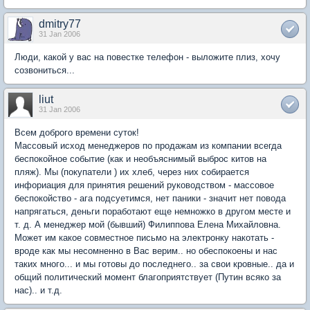
dmitry77
31 Jan 2006
Люди, какой у вас на повестке телефон - выложите плиз, хочу
созвониться...
liut
31 Jan 2006
Всем доброго времени суток!
Массовый исход менеджеров по продажам из компании всегда
беспокойное событие (как и необъяснимый выброс китов на
пляж). Мы (покупатели ) их хлеб, через них собирается
инфориация для принятия решений руководством - массовое
беспокойство - ага подсуетимся, нет паники - значит нет повода
напрягаться, деньги поработают еще немножко в другом месте и
т. д. А менеджер мой (бывший) Филиппова Елена Михайловна.
Может им какое совместное письмо на электронку накотать -
вроде как мы несомненно в Вас верим.. но обеспокоены и нас
таких много... и мы готовы до последнего.. за свои кровные.. да и
общий политический момент благоприятствует (Путин всяко за
нас).. и т.д.