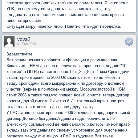
протокол допроса (или как там) как со свидетелем. Я не силен в
УПК, но по моему если давать показания как есть, то у
следователя есть полномочия своим постановлением признать
лицо потерпевшим.
Ситуация закручивается лихо. Понятно, что идет переделка.
vova2
01 Feb 2006
Здравствуйте!
Вот решил немного добавить информации к размышлению.
Заключил с НБМ договор о переуступке прав на последние "10
квартир" в ПП.Не на все конечно.12 к.,2 п.,5 эт.,1 ком.Срок сдачи
ставят ориентировочно 2008.Объясняют тем,что по имеется
ввиду срок сдачи всего микрорайона и по договору о долевом
участии (вернее в приложении) между Мособлжилстрой и НБМ
стоит 2008,а также тем,что пришел новый юрист и теперь договр
совсем другой,вместо 2 листов 6.И этот самый юрист наотрез
отказывается ставить в договоре другую дату.
У ГМС ставят ориентировочно 2006.Заключают предварительный
договор.Договор без денег.А деньги надо перечислить по
агентскому соглашению.Где написано,что риэлторы имеют право
вкладывать эти деньги по своему усмотрению для обеспечения
расчетов между физ лицом и ГМС в будущем.Вот такая