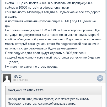
схема...Еще собирают 30000 в обязательном порядке(20000
сейчас и 10000 потом) на оформления прав
собственности.Мотивируя тем,что в Подмосковье все это дорого
и долго.
А ипотечная компания (которая сидит в ГМС) под ПП денег не
дает...
По словам менеджеров НБМ и ГМС в Красногорске прошла ГК,а
ситуация по документам была такая же,за исключением мэра.И
вообще обещали побороть всех местных.И договориться с новым
мэром,который тоже кушать хочет.Но подробностей они конечно
не знают,т.к. договариваться будут руководители.
Я так подумал,что если будут сдавать в 2006,так все и
сдадут.Независимо у кого какой год стоит,а вот если не будут,то
....(плохо).
Ну и кто-что думет по этому поводу.
SVO
01 Feb 2006
TanG, on 1.02.2006 - 12:26:
Народ, напишите, кто что думает, кого может уже вызывали.
Подскажите советом, как мне действовать завтра.