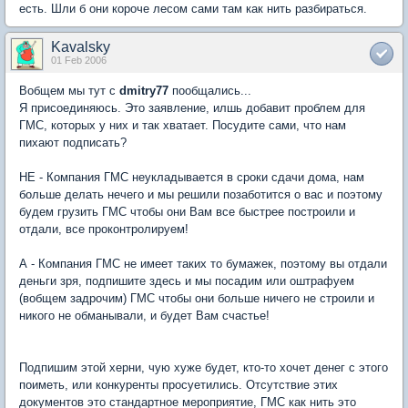
есть. Шли б они короче лесом сами там как нить разбираться.
Kavalsky
01 Feb 2006
Вобщем мы тут с
dmitry77
пообщались...
Я присоединяюсь. Это заявление, илшь добавит проблем для
ГМС, которых у них и так хватает. Посудите сами, что нам
пихают подписать?
НЕ - Компания ГМС неукладывается в сроки сдачи дома, нам
больше делать нечего и мы решили позаботится о вас и поэтому
будем грузить ГМС чтобы они Вам все быстрее построили и
отдали, все проконтролируем!
А - Компания ГМС не имеет таких то бумажек, поэтому вы отдали
деньги зря, подпишите здесь и мы посадим или оштрафуем
(вобщем задрочим) ГМС чтобы они больше ничего не строили и
никого не обманывали, и будет Вам счастье!
Подпишим этой херни, чую хуже будет, кто-то хочет денег с этого
поиметь, или конкуренты просуетились. Отсутствие этих
документов это стандартное мероприятие, ГМС как нить это