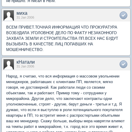
не пришло. Я писал в НБМ.
миха
31 Jan 2006
ВСЕМ ПРИВЕТ.ТОЧНАЯ ИНФОРМАЦИЯ ЧТО ПРОКУРАТУРА
ВОЗБУДИЛА УГОЛОВНОЕ ДЕЛО ПО ФАКТУ НЕЗАКОННОГО
ЗАХВАТА ЗЕМЛИ И СТРОИТЕЛЬСТВА ПП.ВСЕХ НАС БУДУТ
ВЫЗЫВАТЬ В КАЧЕСТВЕ ЛИЦ ПОПАВШИХ НА
МОШЕННИЧЕСТВО.
кНатали
31 Jan 2006
Народ, я считаю, что вся информация о массовом увольнении
менеджеров, работавших с клиентами ПП, является, мягко
говоря, не достоверной. Как работали люди со своими
объектами, так и работают. Пример тому - сотрудники у
микрорайона. Другое дело, что заключают контракты одни
уполномоченные, строят - другие, берут деньги - третьи и т.д. Я
думаю, что если я выступлю в роли потенциального покупателя
квартиры в ПП, то встретит меня с распростертыми объятьями
ваш же менеджер. Скажу больше, выборы мера наврятли влияют
на темпы работ в микрорайоне, т.к. город все это время живет и,