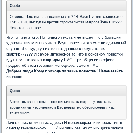
Quote
Семейка Чего им дают подписывать? "Я, Вася Пупкин, соинвестор
ГМС (НБН) выступаю против строительства микрорайона ПП"???
Чего-то новенькое...
Что то типо этого. Но точного текста я не видел. Но с большим
удовольствием бы почитал. Ведь повестки это уже ни единичный
случай. И от куда у них точные данные о покупателях
квартир?????? И самое интересное то, что в основном повестки
идут тем, кто купил квартиры у ГМС. При общении в офисе
продаж, об этом говорили менеджеры самого ГМС.
Добрые люди.Кому приходили такие повестки! Напечатайте
их текст.
Quote
Может им какое совместное письмо на электронку накотать -
вроде как мы несомненно в Вас верим.. но обеспокоены и нас
таких много...
Лично я писал им на их адреса.И менеджерам, и их юристам, и
самому генеральному........И ни один раз, но от них даже запаха