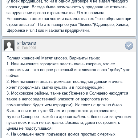
(у всех продавцов), то ни в одном договоре я не видел твердого
срока сдачи. Всегда была возможность у продавца не отвечать
за нурушение сроков строительства. Я это понимал.
Не понимал только наглости и нахальства тех "кого обделили при
строительстве"! Но это наверное уже "бизнес"(Одинцово, Химки,
Щербинка и т.п.) как и захваты предприятий.
кНатали
01 Feb 2006
Полная хреновня! Метят биссер. Варианты такие:
1. Или нынешняя городская власть очень кверена, что ее
полномочия - это вопрос решенный и включила свою "дойку" уже
сейчас;
2. Или нынешняя власть доживает последние деньки и очень
хочет продолжать сытно кушать и в последующем;
3. Московские районы, такие как Ясенево и Солнцево находятся
также в непосредственной близости от аэропорта (что
помаштабнее будет чем аэродром). Их тоже не должно было
быть, а они стоят уже 30 лет и продолжают достраиватся;
Бутово Северное - какой-то хренов кабель с бешеным излучением
пугал всех и вся не так давно. Закапали, дома построили, к
ценам не подступишься!
4. На большей части подъездов домов простых смертных