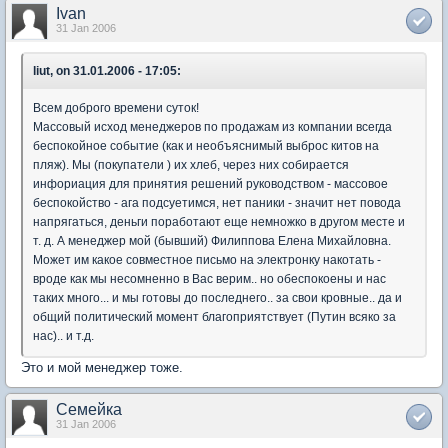
Ivan
31 Jan 2006
liut, on 31.01.2006 - 17:05:
Всем доброго времени суток!
Массовый исход менеджеров по продажам из компании всегда
беспокойное событие (как и необъяснимый выброс китов на
пляж). Мы (покупатели ) их хлеб, через них собирается
инфориация для принятия решений руководством - массовое
беспокойство - ага подсуетимся, нет паники - значит нет повода
напрягаться, деньги поработают еще немножко в другом месте и
т. д. А менеджер мой (бывший) Филиппова Елена Михайловна.
Может им какое совместное письмо на электронку накотать -
вроде как мы несомненно в Вас верим.. но обеспокоены и нас
таких много... и мы готовы до последнего.. за свои кровные.. да и
общий политический момент благоприятствует (Путин всяко за
нас).. и т.д.
Это и мой менеджер тоже.
Семейка
31 Jan 2006