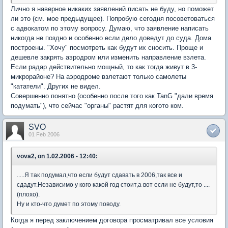
Лично я наверное никаких заявлений писать не буду, но поможет
ли это (см. мое предыдущее). Попробую сегодня посоветоваться
с адвокатом по этому вопросу. Думаю, что заявление написать
никогда не поздно и особенно если дело доведут до суда. Дома
построены. "Хочу" посмотреть как будут их сносить. Проще и
дешевле закрять аэродром или изменить направление взлета.
Если радар действительно мощный, то как тогда живут в 3-
микрорайоне? На аэродроме взлетают только самолеты
"кататели". Других не видел.
Совершенно понятно (особенно после того как TanG "дали время
подумать"), что сейчас "органы" растят для когото ком.
SVO
01 Feb 2006
vova2, on 1.02.2006 - 12:40:
.....Я так подумал,что если будут сдавать в 2006,так все и
сдадут.Независимо у кого какой год стоит,а вот если не будут,то ....
(плохо).
Ну и кто-что думет по этому поводу.
Когда я перед заключением договора просматривал все условия