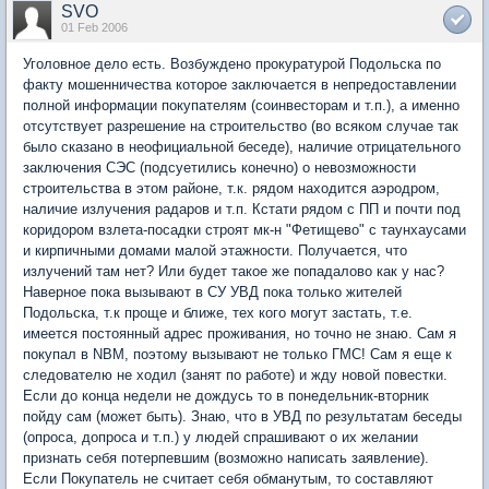
SVO
01 Feb 2006
Уголовное дело есть. Возбуждено прокуратурой Подольска по
факту мошенничества которое заключается в непредоставлении
полной информации покупателям (соинвесторам и т.п.), а именно
отсутствует разрешение на строительство (во всяком случае так
было сказано в неофициальной беседе), наличие отрицательного
заключения СЭС (подсуетились конечно) о невозможности
строительства в этом районе, т.к. рядом находится аэродром,
наличие излучения радаров и т.п. Кстати рядом с ПП и почти под
коридором взлета-посадки строят мк-н "Фетищево" с таунхаусами
и кирпичными домами малой этажности. Получается, что
излучений там нет? Или будет такое же попадалово как у нас?
Наверное пока вызывают в СУ УВД пока только жителей
Подольска, т.к проще и ближе, тех кого могут застать, т.е.
имеется постоянный адрес проживания, но точно не знаю. Сам я
покупал в NBM, поэтому вызывают не только ГМС! Сам я еще к
следователю не ходил (занят по работе) и жду новой повестки.
Если до конца недели не дождусь то в понедельник-вторник
пойду сам (может быть). Знаю, что в УВД по результатам беседы
(опроса, допроса и т.п.) у людей спрашивают о их желании
признать себя потерпевшим (возможно написать заявление).
Если Покупатель не считает себя обманутым, то составляют