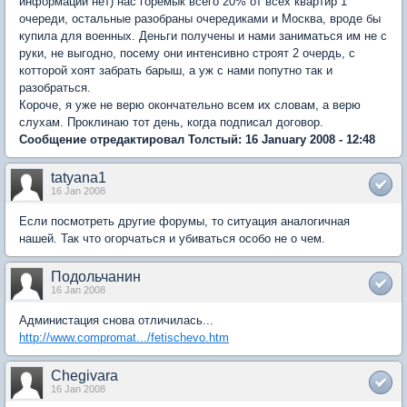
информации нет) нас горемык всего 20% от всех квартир 1
очереди, остальные разобраны очередиками и Москва, вроде бы
купила для военных. Деньги получены и нами заниматься им не с
руки, не выгодно, посему они интенсивно строят 2 очердь, с
котторой хоят забрать барыш, а уж с нами попутно так и
разобраться.
Короче, я уже не верю окончательно всем их словам, а верю
слухам. Проклинаю тот день, когда подписал договор.
Сообщение отредактировал Толстый: 16 January 2008 - 12:48
tatyana1
16 Jan 2008
Если посмотреть другие форумы, то ситуация аналогичная
нашей. Так что огорчаться и убиваться особо не о чем.
Подольчанин
16 Jan 2008
Администация снова отличилась...
http://www.compromat.../fetischevo.htm
Chegivara
16 Jan 2008