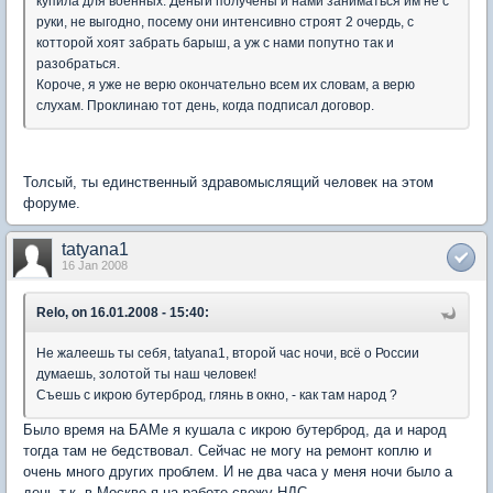
купила для военных. Деньги получены и нами заниматься им не с
руки, не выгодно, посему они интенсивно строят 2 очердь, с
котторой хоят забрать барыш, а уж с нами попутно так и
разобраться.
Короче, я уже не верю окончательно всем их словам, а верю
слухам. Проклинаю тот день, когда подписал договор.
Толсый, ты единственный здравомыслящий человек на этом
форуме.
tatyana1
16 Jan 2008
Relo, on 16.01.2008 - 15:40:
Не жалеешь ты себя, tatyana1, второй час ночи, всё о России
думаешь, золотой ты наш человек!
Съешь с икрою бутерброд, глянь в окно, - как там народ ?
Было время на БАМе я кушала с икрою бутерброд, да и народ
тогда там не бедствовал. Сейчас не могу на ремонт коплю и
очень много других проблем. И не два часа у меня ночи было а
день т.к. в Москве я на работе свожу НДС.