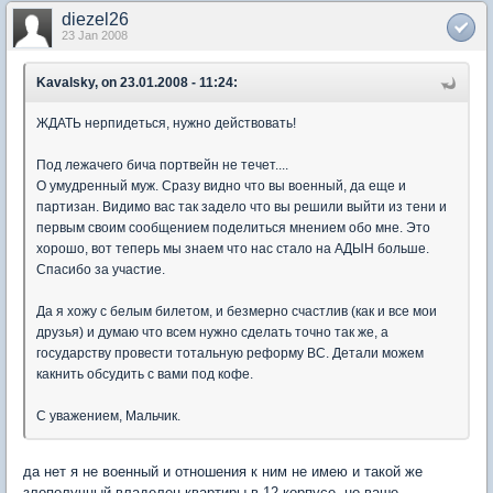
diezel26
23 Jan 2008
Kavalsky, on 23.01.2008 - 11:24:
ЖДАТЬ нерпидеться, нужно действовать!
Под лежачего бича портвейн не течет....
О умудренный муж. Сразу видно что вы военный, да еще и
партизан. Видимо вас так задело что вы решили выйти из тени и
первым своим сообщением поделиться мнением обо мне. Это
хорошо, вот теперь мы знаем что нас стало на АДЫН больше.
Спасибо за участие.
Да я хожу с белым билетом, и безмерно счастлив (как и все мои
друзья) и думаю что всем нужно сделать точно так же, а
государству провести тотальную реформу ВС. Детали можем
какнить обсудить с вами под кофе.
С уважением, Мальчик.
да нет я не военный и отношения к ним не имею и такой же
злополучный владелец квартиры в 12 корпусе, но ваше