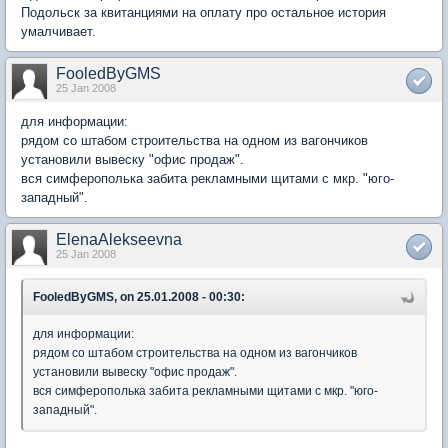
Подольск за квитанциями на оплату про остальное история
умалчивает.
FooledByGMS
25 Jan 2008
для информации:
рядом со штабом строительства на одном из вагончиков
установили вывеску "офис продаж".
вся симферополька забита рекламными щитами с мкр. "юго-
западный".
ElenaAlekseevna
25 Jan 2008
FooledByGMS, on 25.01.2008 - 00:30:
для информации:
рядом со штабом строительства на одном из вагончиков
установили вывеску "офис продаж".
вся симферополька забита рекламными щитами с мкр. "юго-
западный".