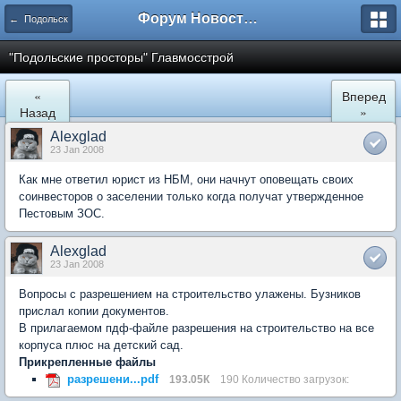
Форум Новостройки
← Подольск
"Подольские просторы" Главмосстрой
«
Вперед
Назад
»
Alexglad
23 Jan 2008
Как мне ответил юрист из НБМ, они начнут оповещать своих
соинвесторов о заселении только когда получат утвержденное
Пестовым ЗОС.
Alexglad
23 Jan 2008
Вопросы с разрешением на строительство улажены. Бузников
прислал копии документов.
В прилагаемом пдф-файле разрешения на строительство на все
корпуса плюс на детский сад.
Прикрепленные файлы
разрешени...pdf
193.05К
190 Количество загрузок: