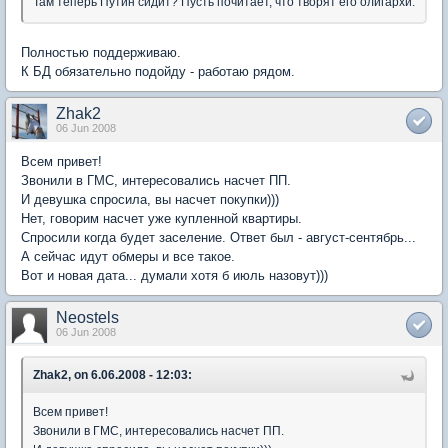
Там теперь Путин сидит? Пусть почитает, что творят его олигархи.
Полностью поддерживаю.
К БД обязательно подойду - работаю рядом.
Zhak2
06 Jun 2008
Всем привет!
Звонили в ГМС, интересовались насчет ПП.
И девушка спросила, вы насчет покупки)))
Нет, говорим насчет уже купленной квартиры.
Спросили когда будет заселение. Ответ был - август-сентябрь...
А сейчас идут обмеры и все такое.
Вот и новая дата... думали хотя б июль назовут)))
Neostels
06 Jun 2008
Zhak2, on 6.06.2008 - 12:03:
Всем привет!
Звонили в ГМС, интересовались насчет ПП.