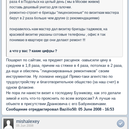
раза 4 в Подольск на целый день ( мы в Москве живем)
поставь дешевый унитаз для галочки.
ремонтно-строит-е бригады "лицензионные" по визиткам мастера
берут в 2 раза больше чем другие (с рекомендациями)
понравилось нам мастер дал визитку бригады таджиков, на
красивой визитке указаны сотовые телефоны , офис я так
понимаю в квартире где они делают ремонт !!!
а что у вас ? какие цифры ?
Пошарил по сайтам, на предмет расценок -завысили цену в
среднем в 1,8 раза, причем на стяжке в 4 раза, потолках в 2 раза,
да еще и обеспечь "лицензированных ремонтников" своим
инструментом. Ну лохмаче некуда! Прямо-таки агентство по
трудоустройству и благотворительное общество (за наш счет) в
одном флаконе.
Не пора ли нанести визит к господину Бузникову, как это делали
зимой и хоть что-то прояснить по всем вопросам? А лучше на
объекте в присутствии Дранковича с его Бабуиновичами.
Сообщение отредактировал Bazilio50: 05 June 2008 - 16:53
mishalexey
05 Jun 2008