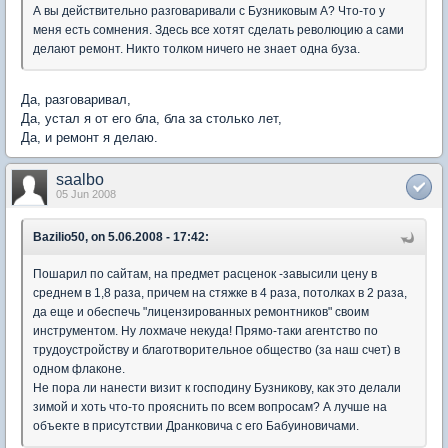
А вы действительно разговаривали с Бузниковым А? Что-то у
меня есть сомнения. Здесь все хотят сделать революцию а сами
делают ремонт. Никто толком ничего не знает одна буза.
Да, разговаривал,
Да, устал я от его бла, бла за столько лет,
Да, и ремонт я делаю.
saalbo
05 Jun 2008
Bazilio50, on 5.06.2008 - 17:42:
Пошарил по сайтам, на предмет расценок -завысили цену в
среднем в 1,8 раза, причем на стяжке в 4 раза, потолках в 2 раза,
да еще и обеспечь "лицензированных ремонтников" своим
инструментом. Ну лохмаче некуда! Прямо-таки агентство по
трудоустройству и благотворительное общество (за наш счет) в
одном флаконе.
Не пора ли нанести визит к господину Бузникову, как это делали
зимой и хоть что-то прояснить по всем вопросам? А лучше на
объекте в присутствии Дранковича с его Бабуиновичами.