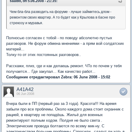
saalbo, on 5.06.2008 - 21:35:
Чем бла-бла разводить на форуме - лучше займитесь длом -
ремонтом своих квартир. А то будет как у Крылова в басне про
стрекозу и муравья.
Полносью согласен с тобой - по поводу абсолютно пустых
разговоров. Не форум обмена мнениями - а прям вой солдатских
матерей...
Толку-то от этих постоянных разговоров..
Расскажи, плиз, где и как делаешь ремонт. ЧТо по почем у тебя
получается... Где закупал... Как качество работ...
Сообщение отредактировал Zebra: 06 June 2008 - 15:02
A41A42
06 Jun 2008
Вчера были в ПП (первый раз за 3 года). Красота!!! На время
забыли про все проблемы. Около каждого дома стоит охранник с
рацией, в квартиру не попадёшь. Жильё для военных
ремонтируют полным ходом. Полдня не было света .
Электрические провода болтаются по всему мик-ну. С
электричеством большие проблемы. Спросили , сдадут ли хоть в