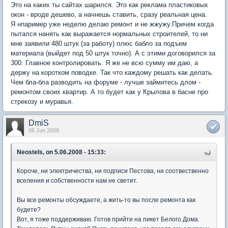
Это на каких ты сайтах шарился. Это как реклама пластиковых
окон - вроде дешево, а начнешь ставить, сразу реальная цена.
Я нпаример уже неделю делаю ремонт и не жжужу.Причем когда
пытался нанять как выражается нормальных строителей, то ни
мне заявили 480 штук (за работу) плюс бабло за подъем
материала (выйдет под 50 штук точно). А с этими договорился за
300. Главное контролировать. Я же не всю сумму им даю, а
держу на коротком поводке. Так что каждому решать как делать.
Чем бла-бла разводить на форуме - лучше займитесь длом -
ремонтом своих квартир. А то будет как у Крылова в басне про
стрекозу и муравья.
DmiS
06 Jun 2008
Neostels, on 5.06.2008 - 15:33:
Короче, ни электричества, ни подписи Пестова, ни соотвественно
вселения и собственности нам не светит.
Вы все ремонты обсуждаете, а жить-то вы после ремонта как
будете?
Вот, я тоже поддерживаю. Готов прийти на пикет Белого Дома.