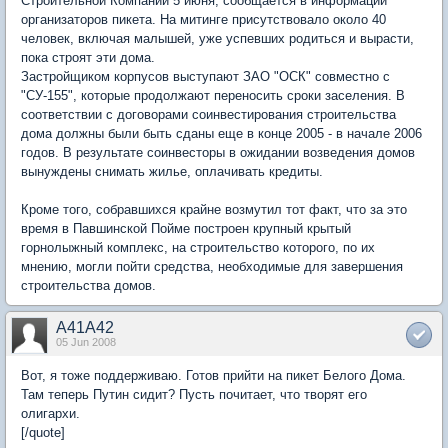
Строительной Компании 5 июня, сообщается в информации
организаторов пикета. На митинге присутствовало около 40
человек, включая малышей, уже успевших родиться и вырасти,
пока строят эти дома.
Застройщиком корпусов выступают ЗАО "ОСК" совместно с
"СУ-155", которые продолжают переносить сроки заселения. В
соответствии с договорами соинвестирования строительства
дома должны были быть сданы еще в конце 2005 - в начале 2006
годов. В результате соинвесторы в ожидании возведения домов
вынуждены снимать жилье, оплачивать кредиты.
Кроме того, собравшихся крайне возмутил тот факт, что за это
время в Павшинской Пойме построен крупный крытый
горнолыжный комплекс, на строительство которого, по их
мнению, могли пойти средства, необходимые для завершения
строительства домов.
A41A42
05 Jun 2008
Вот, я тоже поддерживаю. Готов прийти на пикет Белого Дома.
Там теперь Путин сидит? Пусть почитает, что творят его
олигархи.
[/quote]