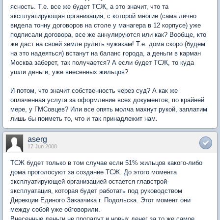
ясность. Т.е. все же будет ТСЖ, а это значит, что та
эксплуатирующая организация, с которой многие (сама лично
видела тонну договоров на столе у манагера в 12 корпусе) уже
подписали договора, все же аннулируются или как? Вообще, кто
же даст на своей земле рулить чужакам! Т.е. дома скоро (будем
на это надеяться) встанут на баланс города, а деньги в карман
Москва заберет, так получается? А если будет ТСЖ, то куда
ушли деньги, уже внесенных жильцов?
И потом, что значит собственность через суд? А как же
оплаченная услуга за оформление всех документов, по крайней
мере, у ГМСовцев? Или все опять молча махнут рукой, заплатим
лишь бы поиметь то, что и так принадлежит нам.
aserg
17 Jun 2008
ТСЖ будет только в том случае если 51% жильцов какого-либо
дома проголосуют за создание ТСЖ. До этого момента
эксплуатирующей организацией остается главстрой-
эксплуатация, которая будет работать под руководством
Дирекции Единого Заказчика г. Подольска. Этот момент они
между собой уже обговорили.
Внесенные деньги не пропадут и новых денег за то же самое