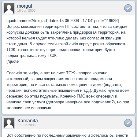
morgul
16 Jun 2008
[quote name='Alexglad' date='15.06.2008 - 17:04' post='119628']
Вопрос межевания территории ПП состоял в том, что за каждым
корпусом должна быть закреплена придворовая территория, на
которой нельзя будет что-либо делать без согласия жильцов
этого дома. В случае если какой-либо корпус решит образовать
ТСЖ, то соответствующая придворовая территория будет
подконтрольна этому ТСЖ.
[/quote
Спасибо за инфу, а вот на счет ТСЖ - вопрос конечно
интересный, за ним закрепляется не только придомовая
территория, но и все остальные помещения в доме (подвалы,
чердаки, вспомогательные помещения и т.д.). Думаю нужно всем
серьезно об этом подумать. Конечно ГМС всех опередил и
навязал свои услуги (договора наверное все подписали?), но при
желании все исправимо.
Xamanita
17 Jun 2008
Вот собственно по последнему замечанию и хотелось бы внести