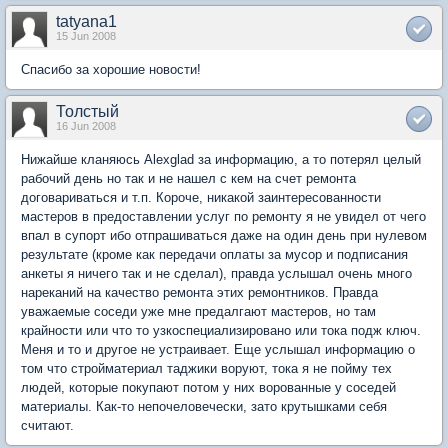
tatyana1
15 Jun 2008
Спасибо за хорошие новости!
Толстый
16 Jun 2008
Нижайше кланяюсь Alexglad за информацию, а то потерял целый
рабочий день но так и не нашел с кем на счет ремонта
договариваться и т.п. Короче, никакой заинтересованности
мастеров в предоставлении услуг по ремонту я не увидел от чего
впал в супорт ибо отпрашиваться даже на один день при нулевом
результате (кроме как передачи оплаты за мусор и подписания
анкеты я ничего так и не сделал), правда услышал очень много
нареканий на качество ремонта этих ремонтников. Правда
уважаемые соседи уже мне предалгают мастеров, но там
крайности или что то узкоспециализировано или тока подж ключ.
Меня и то и другое не устраивает. Еще услышал информацию о
том что стройматериал таджики воруют, тока я не пойму тех
людей, которые покупают потом у них ворованные у соседей
материалы. Как-то непочеловечески, зато крутышками себя
считают.