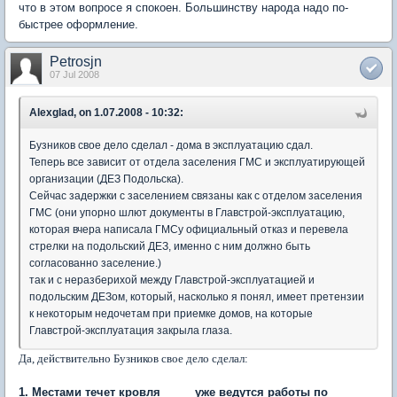
что в этом вопросе я спокоен. Большинству народа надо по-
быстрее оформление.
Petrosjn
07 Jul 2008
Alexglad, on 1.07.2008 - 10:32:
Бузников свое дело сделал - дома в эксплуатацию сдал.
Теперь все зависит от отдела заселения ГМС и эксплуатирующей
организации (ДЕЗ Подольска).
Сейчас задержки с заселением связаны как с отделом заселения
ГМС (они упорно шлют документы в Главстрой-эксплуатацию,
которая вчера написала ГМСу официальный отказ и перевела
стрелки на подольский ДЕЗ, именно с ним должно быть
согласованно заселение.)
так и с неразберихой между Главстрой-эксплуатацией и
подольским ДЕЗом, который, насколько я понял, имеет претензии
к некоторым недочетам при приемке домов, на которые
Главстрой-эксплуатация закрыла глаза.
Да, действительно Бузников свое дело сделал:
1. Местами течет кровля_____ уже ведутся работы по