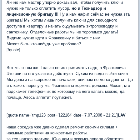
Лично нам мастер упорно доказывал, чтобы получить ключи
нужно не только оплатить мусор,
но и Технадзор и
лицензионную бригаду !!!
Ну а нам нафиг сейчас не нужна эта
бригада! Мы хотим лишь получить ключи для свободного
доступа в квартиру и начать обдумывать эктропроводку и
сантехнику. Отделочные работы мы не торопимся делать!
Видимо нужно идти к Франковичу и биться с ним.
Может быть кто-нибудь уже пробовал?
[/quote]
Вот мы о том же. Только не их прижимать надо, а Франкевича.
Это они по его указивке действуют. Сухим из воды выйти хочет.
Мы деньги на ксероксе не печатаем, они нам не легко даются. Да
и с какого перепугу мы Франкевича кормить должны. Может, кто
подскажет телефончик по которому на него капать можно, да
почаще. Авось аппетит поутихнет.
[quote name='tmp123' post='122184' date='7.07.2008 - 21:21']
LAV
наша соседка уже давно сделал ремонт своими силами +
наемные работники на конкретные работы.
за тех.надзор платила. (Она нам и рекомендовала обратится