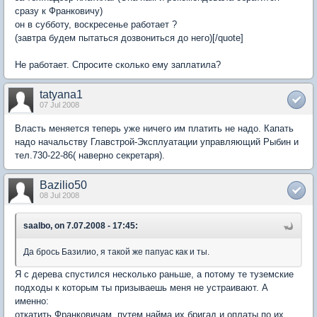
сразу к Франковичу)
он в субботу, воскресенье работает ?
(завтра будем пытаться дозвониться до него)[/quote]
Не работает. Спросите сколько ему заплатила?
tatyana1
07 Jul 2008
Власть меняется теперь уже ничего им платить не надо. Капать
надо начальству Главстрой-Эксплуатации управляющий Рыбин и
тел.730-22-86( наверно секретаря).
Bazilio50
08 Jul 2008
saalbo, on 7.07.2008 - 17:45:
Да брось Базилио, я такой же папуас как и ты.
Я с дерева спустился несколько раньше, а потому те туземские
подходы к которым ты призываешь меня не устраивают. А
именно:
откатить Франковичам, путем найма их бригад и оплаты по их