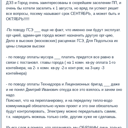
ДЭЗ и Город очень заинтересованы в скорейшем заселении ПП, и
очень бы хотели заселить к 1 августа, но вряд ли успеют решит
все вопросы, посему называют срок СЕНТЯБРЬ, а может быть и
ОКТЯБРЬ!!!!!
-По поводу ГСЭ ___ еще не факт, что именно они будут эксплуат.
орг-цией, админ-ция города может назначить другую орг-цию,
Дело в высоких (московских) расценках ГСЭ, Для Подольска их
цены слишком высоки
- по поводу оплаты мусора ___ платить придется все равно в
связи с постановл. главы города ( на 1 комн. кв-ру оплата 1-го
контейнера; на 2- х комн. кв-ру -2-х конт-ров; на 3-шку -3
контейнера)
- по поводу оплаты Технадзора и Лицензионных бригад ___ даже
и не понял Дмитрий Иванович откуда все это взялось и зачем оно
надо.
Пояснил, что на перепланировку, и на переделку тепло-водо
коммуникаций обязательно нужен проект и это они обязательно
будут контролировать, Электрику можно переделывать самим,
т.к. навредить можешь только себе, другим хуже не сделаешь.
Из его слов я поняла, что оплачивать мы ОБЯЗАНЫ лишь только