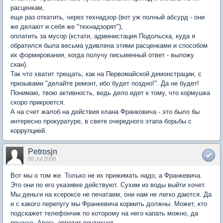
расценкам,
еще раз откатить, через технадзор (вот уж полный абсурд - они
же делают и себя же "технадзорят"),
оплатить за мусор (кстати, администация Подольска, куда я
обратился была весьма удивлена этими расценками и способом
их формирования, когда получу письменный ответ - выложу
скан).
Так что хватит трещать, как на Первомайской демонстрации, с
призывами "делайте ремонт, ибо будет поздно!". Да не будет!
Понимаю, твою активность, ведь дело идет к тому, что кормушка
скоро прикроется.
А на счет жалоб на действия клана Франковича - это было бы
интересно прокуратуре, в свете очередного этапа борьбы с
коррупцией.
Petrosjn
08 Jul 2008
Вот мы о том же. Только не их прижимать надо, а Франкевича.
Это они по его указивке действуют. Сухим из воды выйти хочет.
Мы деньги на ксероксе не печатаем, они нам не легко даются. Да
и с какого перепугу мы Франкевича кормить должны. Может, кто
подскажет телефончик по которому на него капать можно, да
почаще. Авось аппетит поутихнет.