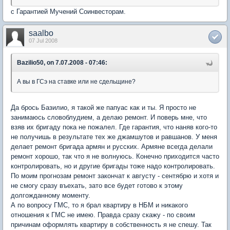
с Гарантией Мучений Соинвесторам.
saalbo
07 Jul 2008
Bazilio50, on 7.07.2008 - 07:46:
А вы в ГСэ на ставке или не сдельщине?
Да брось Базилио, я такой же папуас как и ты. Я просто не
занимаюсь словоблудием, а делаю ремонт. И поверь мне, что
взяв их бригаду пока не пожалел. Где гарантия, что наняв кого-то
не получишь в результате тех же джамшутов и равшанов. У меня
делает ремонт бригада армян и русских. Армяне всегда делали
ремонт хорошо, так что я не волнуюсь. Конечно приходится часто
контролировать, но и другие бригады тоже надо контролировать.
По моим прогнозам ремонт закончат к августу - сентябрю и хотя и
не смогу сразу въехать, зато все будет готово к этому
долгожданному моменту.
А по вопросу ГМС, то я брал квартиру в НБМ и никакого
отношения к ГМС не имею. Правда сразу скажу - по своим
причинам оформлять квартиру в собственность я не спешу. Так