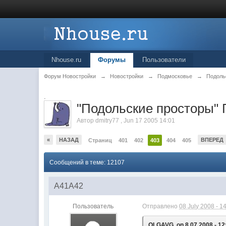
Nhouse.ru
Форумы
Пользователи
Форум Новостройки
→
Новостройки
→
Подмосковье
→
Подоль
.
"Подольские просторы"
Автор
dmitry77
,
Jun 17 2005 14:01
«
НАЗАД
ВПЕРЕД
Страниц
401
402
403
404
405
Сообщений в теме: 12107
A41A42
Пользователь
Отправлено
08 July 2008 - 1
OLGAVG, on 8.07.2008 - 12