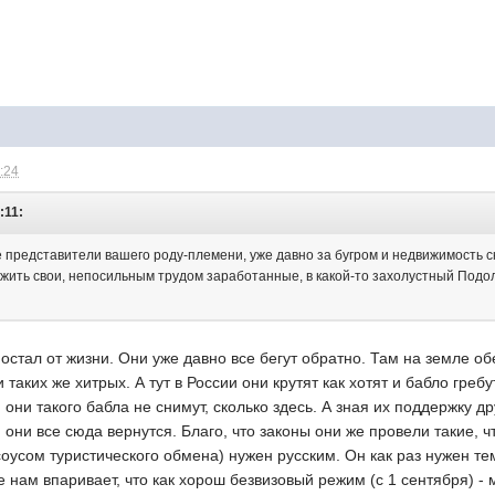
1:24
:11:
 представители вашего роду-племени, уже давно за бугром и недвижимость ск
жить свои, непосильным трудом заработанные, в какой-то захолустный Подоль
остал от жизни. Они уже давно все бегут обратно. Там на земле об
таких же хитрых. А тут в России они крутят как хотят и бабло греб
ни такого бабла не снимут, сколько здесь. А зная их поддержку друг
они все сюда вернутся. Благо, что законы они же провели такие, чт
оусом туристического обмена) нужен русским. Он как раз нужен тем
 нам впаривает, что как хорош безвизовый режим (с 1 сентября) - 