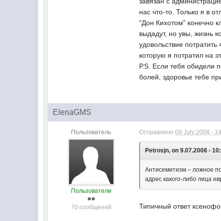
завязан с администрацие
нас что-то. Только я в о
"Дон Кихотом" конечно к
выдадут, но увы, жизнь 
удовольствие потратить 
которую я потратил на 
Р.S. Если тебя обидели 
болей, здоровье тебе при
ElenaGMS
Пользователь
Отправлено
09 July 2008 - 1
Petrosjn, on 9.07.2008 - 10
Антисемитизм – ложное по
адрес какого-либо лица е
Пользователи
Типичный ответ ксенофо
70 сообщений