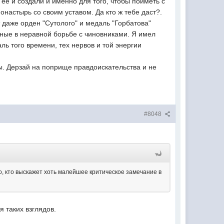
 её и создали и именно для того, чтобы поиметь с
монастырь со своим уставом. Да кто ж тебе даст?.
 даже орден "Сутолого" и медаль "Горбатова"
енные в неравной борьбе с чиновниками. Я имел
ль того времени, тех нервов и той энергии
ты. Дерзай на поприще правдоискательства и не
#8048
, кто выскажет хоть малейшее критическое замечание в
 таких взглядов.