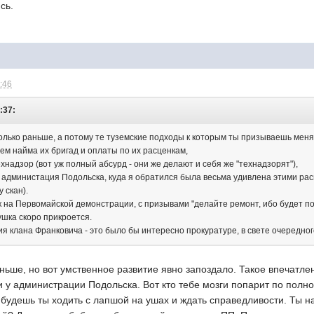
сь.
1:46
8:37:
колько раньше, а потому те туземские подходы к которым ты призываешь меня
ем найма их бригад и оплаты по их расценкам,
ехнадзор (вот уж полный абсурд - они же делают и себя же "технадзорят"),
и, администация Подольска, куда я обратился была весьма удивлена этими ра
 скан).
ак на Первомайской демонстрации, с призывами "делайте ремонт, ибо будет по
мушка скоро прикроется.
ия клана Франковича - это было бы интересно прокуратуре, в свете очередно
ньше, но вот умственное развитие явно запоздало. Такое впечатлени
 у администрации Подольска. Вот кто тебе мозги попарит по полн
 будешь ты ходить с лапшой на ушах и ждать справедливости. Ты н