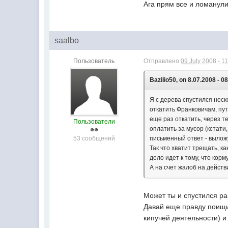
Ага прям все и ломанули
saalbo
Пользователь
Отправлено
09 July 2008 - 1
Bazilio50, on 8.07.2008 - 0
Я с дерева спустился нес
откатить Франковичам, пут
еще раз откатить, через т
Пользователи
оплатить за мусор (кстат
53 сообщений
письменный ответ - выложу
Так что хватит трещать, к
дело идет к тому, что кор
А на счет жалоб на действ
Может ты и спустился ра
Давай еще правду поищи
кипучей деятельности) и