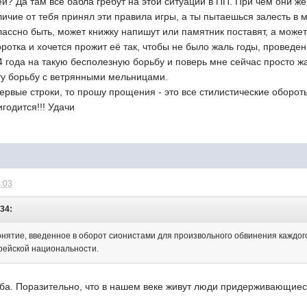
й? Да там все бабла гребут на этой ситуации в ПП. При чем они же
тличие от тебя принял эти правила игры, а ты пытаешься залесть в 
лассно быть, может книжку напишут или памятник поставят, а может
коротка и хочется прожит её так, чтобы не было жаль годы, провед
4 года на такую бесполезную борьбу и поверь мне сейчас просто жа
эту борьбу с ветрянными мельницами.
первые строки, то прошу прощения - это все стилистические оборо
годится!!! Удачи
4:03
:34:
нятие, введенное в оборот сионистами для произвольного обвинения каждого
врейской национальности.
ба. Поразительно, что в нашем веке живут люди придерживающиеся