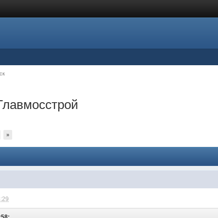
ск
 Главмосстрой
»
4:29
:58: