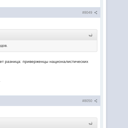
#8049
ядов.
ет разница: приверженцы националистических
.
#8050