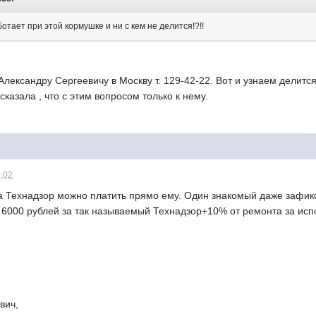
отает при этой кормушке и ни с кем не делится!?!!
лександру Сергеевичу в Москву т. 129-42-22. Вот и узнаем делится 
казала , что с этим вопросом только к нему.
0:02
 за Технадзор можно платить прямо ему. Один знакомый даже зафи
н 6000 рублей за так называемый Технадзор+10% от ремонта за ис
вич,