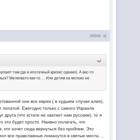
#8046
упают там (да и ипотечный кризис однако). А вас-то
ск? Мелковато как-то..... Или детям на молоко не
етованной они все евреи ( в худшем случае алия),
ут лопатой. Ежегодно только с самого Израила
 друга (что кстати не хватает нам русским), то я
о это будет просто. Наивно полагать, что
, кто хочет сюда вернуться без проблем. Это
мол все правславные ломанутся в святые места.....