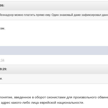
:06:
а Технадзор можно платить прямо ему. Один знакомый даже зафиксировал дан
изм.
9:34
9:29:
м.
понятие, введенное в оборот сионистами для произвольного обвин
 адрес какого-либо лица еврейской национальности.