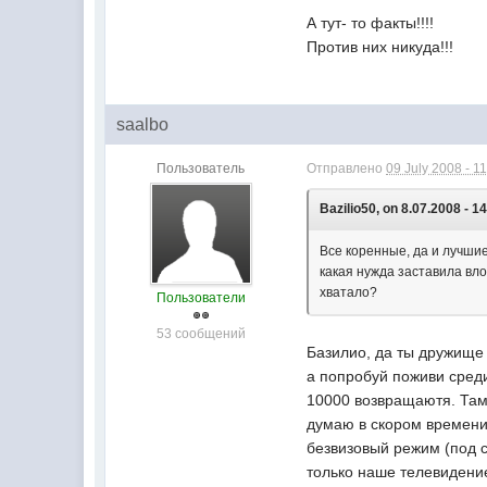
А тут- то факты!!!!
Против них никуда!!!
saalbo
Пользователь
Отправлено
09 July 2008 - 1
Bazilio50, on 8.07.2008 - 14
Все коренные, да и лучшие
какая нужда заставила вло
хватало?
Пользователи
53 сообщений
Базилио, да ты дружище 
а попробуй поживи среди 
10000 возвращаютя. Там о
думаю в скором времени 
безвизовый режим (под с
только наше телевидение