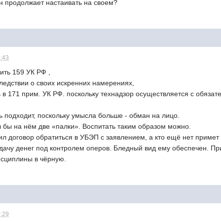
н продолжает настаивать на своем?
2:43
ть 159 УК РФ ,
следствии о своих искренних намерениях,
в 171 прим. УК РФ. поскольку технадзор осуществляется с обязат
 подходит, поскольку умысла больше - обман на лицо.
 бы на нём две «палки». Воспитать таким образом можно.
ил договор обратиться в УБЭП с заявлением, а кто ещё нет примет 
едачу денег под контролем оперов. Бледный вид ему обеспечен. Пр
сциплины в чёрную.
9:29