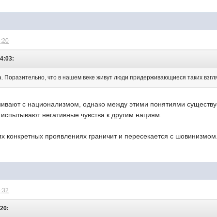
6:20
4:03:
. Поразительно, что в нашем веке живут люди придерживающиеся таких взгл
ивают с национализмом, однако между этими понятиями существу
 испытывают негативные чувства к другим нациям.
их конкретных проявлениях граничит и пересекается с шовинизмом
6:32
:20: