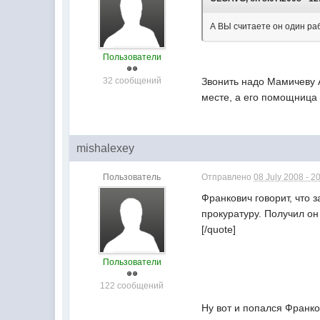
А ВЫ считаете он один раб
Пользователи
32 сообщений
Звонить надо Мамичеву А
месте, а его помощница с
mishalexey
Пользователь
Отправлено
08 July 2008 - 2
Франкович говорит, что
прокуратуру. Получил о
[/quote]
Пользователи
122 сообщений
Ну вот и попался Франко