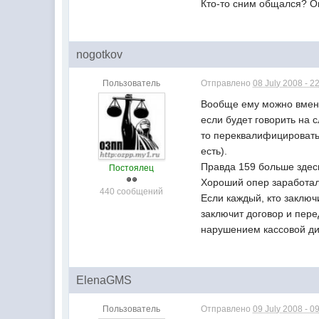
Кто-то сним общался? О
nogotkov
Пользователь
Отправлено
08 July 2008 - 2
Вообще ему можно вмени
если будет говорить на 
то переквалифицировать 
есть).
Правда 159 больше здесь
Постоялец
Хороший опер заработал
440 сообщений
Если каждый, кто заключ
заключит договор и пер
нарушением кассовой ди
ElenaGMS
Пользователь
Отправлено
09 July 2008 - 0