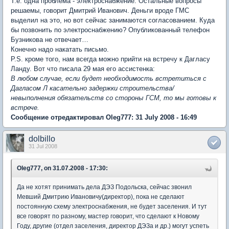
Т.е. одна проблема - электроснабжение. Остальные вопросы
решаемы, говорит Дмитрий Иванович. Деньги вроде ГМС
выделил на это, но вот сейчас занимаются согласованием. Куда
бы позвонить по электроснабжению? Опубликованный телефон
Бузникова не отвечает…
Конечно надо накатать письмо.
P.S. кроме того, нам всегда можно прийти на встречу к Дагласу
Ланду. Вот что писала 29 мая его ассистенка:
В любом случае, если будет необходимость встретиться с
Дагласом Л касательно задержки строительства/
невыполнения обязательств со стороны ГСМ, то мы готовы к
встрече.
Сообщение отредактировал Oleg777: 31 July 2008 - 16:49
dolbillo
31 Jul 2008
Oleg777, on 31.07.2008 - 17:30:
Да не хотят принимать дела ДЭЗ Подольска, сейчас звонил
Мевший Дмитрию Ивановичу(директор), пока не сделают
постоянную схему электроснабжения, не будет заселения. И тут
все говорят по разному, мастер говорит, что сделают к Новому
Году, другие (отдел заселения, директор ДЭЗа и др.) могут успеть