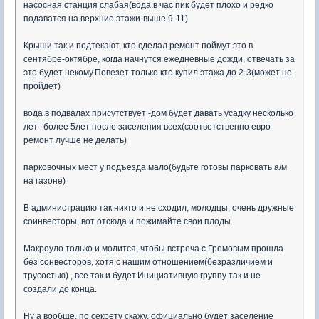
насосная станция слабая(вода в час пик будет плохо и редко
подаватся на верхние этажи-выше 9-11)
Крыши так и подтекают, кто сделал ремонт поймут это в
сентябре-октябре, когда начнутся ежедневные дожди, отвечать за
это будет некому.Повезет только кто купил этажа до 2-3(может не
пройдет)
вода в подвалах присутствует -дом будет давать усадку несколько
лет--более 5лет после заселения всех(соответственно евро
ремонт лучше не делать)
парковочных мест у подъезда мало(будьте готовы парковать а/м
на газоне)
В администрацию так никто и не сходил, молодцы, очень дружные
соинвесторы, вот отсюда и пожимайте свои плоды.
Макроуло только и молится, чтобы встреча с Громовым прошла
без сонвесторов, хотя с нашим отношением(безразличием и
трусостью) , все так и будет.Инициативную группу так и не
создали до конца.
Ну а вообще, по секрету скажу, официально будет заселение