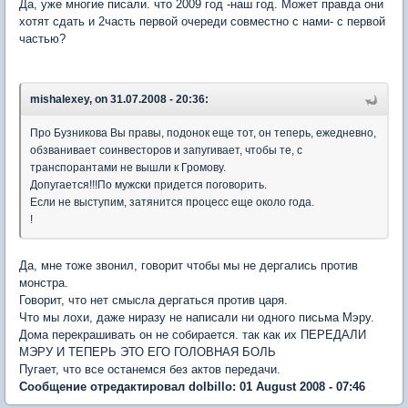
Да, уже многие писали. что 2009 год -наш год. Может правда они
хотят сдать и 2часть первой очереди совместно с нами- с первой
частью?
mishalexey, on 31.07.2008 - 20:36:
Про Бузникова Вы правы, подонок еще тот, он теперь, ежедневно,
обзванивает соинвесторов и запугивает, чтобы те, с
транспорантами не вышли к Громову.
Допугается!!!По мужски придется поговорить.
Если не выступим, затянится процесс еще около года.
!
Да, мне тоже звонил, говорит чтобы мы не дергались против
монстра.
Говорит, что нет смысла дергаться против царя.
Что мы лохи, даже ниразу не написали ни одного письма Мэру.
Дома перекрашивать он не собирается. так как их ПЕРЕДАЛИ
МЭРУ И ТЕПЕРЬ ЭТО ЕГО ГОЛОВНАЯ БОЛЬ
Пугает, что все останемся без актов передачи.
Сообщение отредактировал dolbillo: 01 August 2008 - 07:46