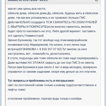
dolbillo, on 31.07.2008 - 08:25:
хватит уже хрень всю нести,
облезли дома. облезли дома.Да, облезли, будешь жить в облезлом
доме, так как все успокоились и не тревожат больше ГМС.
ДействитЕЛЬНО создадите ТСЖ СКИНИТЕСЬ ПО 25000 РУБЛЕЙ
С КВаРТИРЫ И ПОКРАСИТЕ(если конечно скинитесь, многим
будет просто наплевать на это). Либо другой вариант: заставить
это сделать Главмосстрой.
Звонил Бузникову, так тот вообще над этим микрорайоном
посмеевается(с Маркаряном). Ну ничего, я его лично еще
встречу(бУЗНИКОВА т. 8 916 357 07 93).Тут многие за него
заступались, вот , пожалуйста, дозаступались.
К стати, подъезды уже тоже облезли-их тоже надо перекрашивать
Даже вытяжки НА ЭТАЖАХ закрыть до сих пор ГМСЭ не смогла.
Писал вам Бузников в уши около 2 лет и ведь молодец, прекрасно
справился со своими задачами. незря ему деньги за это платили.
Тут вопросы и проблеммы есть и посерьезнее:
свет по постоянной схеме только к новому году(соответственно и
лифты тоже)
отопление проблемное, горячая вода только к ноябрю.