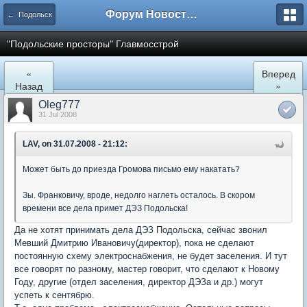
Форум Новостройки
← Подольск
"Подольские просторы" Главмосстрой
«
Вперед
Назад
»
Oleg777
31 Jul 2008
LAV, on 31.07.2008 - 21:12:
Может быть до приезда Громова письмо ему накатать?
Зы. Франковичу, вроде, недолго наглеть осталось. В скором
времени все дела примет ДЭЗ Подольска!
Да не хотят принимать дела ДЭЗ Подольска, сейчас звонил
Мевший Дмитрию Ивановичу(директор), пока не сделают
постоянную схему электроснабжения, не будет заселения. И тут
все говорят по разному, мастер говорит, что сделают к Новому
Году, другие (отдел заселения, директор ДЭЗа и др.) могут
успеть к сентябрю.