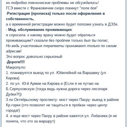
но подробно технические проблемы не обсуждались!
ГСЭ вместе с Франковичем скоро покинут "поле боя"
-
Регистрация (прописка) только после оформления в
собственность,
а о временной регистрации можно будет попозже узнать в ДЭЗе.
-
Мед. обслуживание проживающих
:
я спросила: к какому врачу можно будет обратиься
проживающим? сказали без проблем только был бы полис,
Но ведь участковые терапевты принимают только по своим
адресам!
Это вопрос довольно серьезный
-
Дороги!!!!
Макропуло:
1. планируется выезд по ул. Юбилейной на Варшавку (ул.
Кирова)
2. по ул. 43-й Армии на Кирова и (Если я не путаю на
Б.Серпуховскую (тогда ведь нужна дорога через лесопарк
Дубки?!))
3 по Октябрьскому проспекту- мост через Пахру- выезд в районе
Кр.горки (это позволит не тащиться в пробках через центр
города!)
4. и еще мост через Пахру в районе кажется ул. Лобачева (я не
поняла, что это за маршрут)