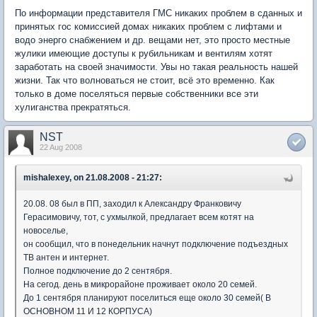
По информации представителя ГМС никаких проблем в сданных и
принятых гос комиссией домах никаких проблем с лифтами и
водо энерго снабжением и др. вещами нет, это просто местные
жулики имеющие доступы к рубильникам и вентилям хотят
заработать на своей значимости. Увы но такая реальность нашей
жизни. Так что волноваться не стоит, всё это временно. Как
только в доме поселяться первые собственники все эти
хулиганства прекратяться.
NST
22 Aug 2008
mishalexey, on 21.08.2008 - 21:27:
20.08. 08 был в ПП, заходил к Александру Франковичу
Герасимовичу, тот, с ухмылкой, предлагает всем котят на
новоселье,
он сообщил, что в понедельник начнут подключение подъездных
ТВ антен и интернет.
Полное подключение до 2 сентября.
На сегод. день в микрорайоне проживает около 20 семей.
До 1 сентября планируют поселиться еще около 30 семей( В
ОСНОВНОМ 11 И 12 КОРПУСА)