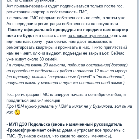
т.к. по словам Бузникова
:
Акт приема-передачи будет подписываться только после гос.
регистрации квартир в собственность ГМС,
т.е сначала ГМС оформит собственность на себя, а затем уже
Акт- передачи и регистрация собственности на покупателя.
-
Посему официальной процедуры по передаче нам квартир
пока не будет
и в связи с этим,
по словам Бузникова:
опять же
идя нам навстречу , уже сейчас нам дают возможность
ремонтировать квартиры и проживать в них. Никто припятствий
нам не чинит, ключи выдают, подъезды не закрывают, Сейчас
уже живут около 30 семей.
( я получила ключи 20 августа, подписав соглашение( договор)
на проведение отделочных работ и оплатив 12 тыс за мусор
(за трешку), никаких "лицензионных бригад" и "технадзоров",
получила ключи у мастера и тут же поставила свой замок.)
Гос. регистрацию ГМС планирует начать в сентябре-октябре, и
продлиться она 6-7 месяцев
Про НВМ нужно узнавть у НВМ и никак не у Бузникова, зол он на
них
-
МУП ДЭЗ Подольска (вновь назначенный руководитель
-Громов)принимает сейчас дома
и утрясает все проблемы с
ГМС. (Бузников сказал, что какие то насосы менялись),