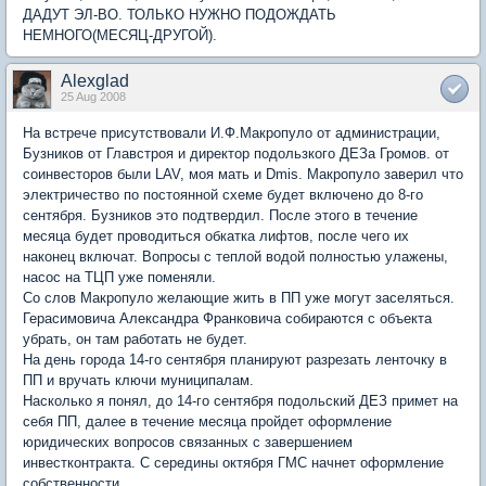
ДАДУТ ЭЛ-ВО. ТОЛЬКО НУЖНО ПОДОЖДАТЬ
НЕМНОГО(МЕСЯЦ-ДРУГОЙ).
Alexglad
25 Aug 2008
На встрече присутствовали И.Ф.Макропуло от администрации,
Бузников от Главстроя и директор подользкого ДЕЗа Громов. от
соинвесторов были LAV, моя мать и Dmis. Макропуло заверил что
электричество по постоянной схеме будет включено до 8-го
сентября. Бузников это подтвердил. После этого в течение
месяца будет проводиться обкатка лифтов, после чего их
наконец включат. Вопросы с теплой водой полностью улажены,
насос на ТЦП уже поменяли.
Со слов Макропуло желающие жить в ПП уже могут заселяться.
Герасимовича Александра Франковича собираются с объекта
убрать, он там работать не будет.
На день города 14-го сентября планируют разрезать ленточку в
ПП и вручать ключи муниципалам.
Насколько я понял, до 14-го сентября подольский ДЕЗ примет на
себя ПП, далее в течение месяца пройдет оформление
юридических вопросов связанных с завершением
инвестконтракта. С середины октября ГМС начнет оформление
собственности.