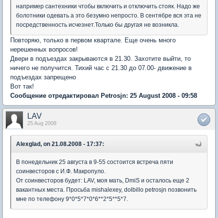
например сантехники чтобы включить и отключить стояк. Надо же
болотники одевать а это безумно непросто. В сентябре вся эта не
посредственность исчезнет.Только бы другая не возникла.
Повторяю, только в первом квартале. Еще очень много
нерешенных вопросов!
Двери в подъездах закрываются в 21.30. Захотите выйти, то
ничего не получится. Тихий час с 21.30 до 07.00- движение в
подъездах запрещено
Вот так!
Сообщение отредактировал Petrosjn: 25 August 2008 - 09:58
LAV
25 Aug 2008
Alexglad, on 21.08.2008 - 17:37:
В понедельник 25 августа в 9-55 состоится встреча пяти
соинвесторов с И.Ф. Макропуло.
От соинвесторов будет: LAV, моя мать, DmiS и осталось еще 2
вакантных места. Просьба mishalexey, dolbillo petrosjn позвонить
мне по телефону 9*0*5*7*0*6**2*5**5*7.