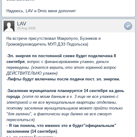
Надеюсь, LAV и Dmis меня дополнят
LAV
25 Aug 2008
На встрече присутствовал Макропуло, Бузников и
Громов(руководитель МУП ДЭЗ Подольска)
-
Эл. энергия по постоянной схеме будет подключена 8
сентября
, вопрос с финансированием улажен, деньги
переведены.
(хочется верить,что этот коренной вопрос
ДЕЙСТВИТЕЛЬНО улажен)
-
Лифты будут включены после подачи пост. эл. энергии.
-
Заселение муниципалов планируется 14 сентября на день
города
.
(хотя по моим данным в к. 3 еще не все улажено с
электрикой и не все муниципальные квартиры отделаны,
поэтому заселение муниципальщиков может пройти только
"для галочки", а фактически еще далеко не все смогут
переселиться).
-
Я так поняла, что именно это и будет"официальным"
заселением (14 сентября)
,