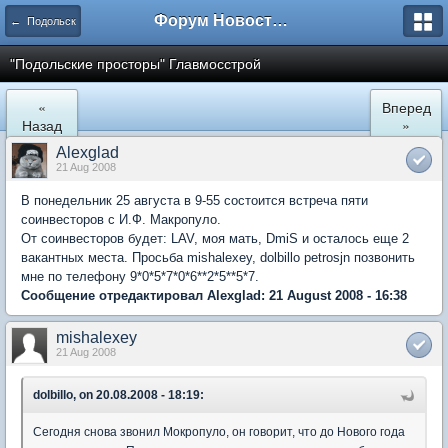
Форум Новостройки
← Подольск
"Подольские просторы" Главмосстрой
«
Вперед
Назад
»
Alexglad
21 Aug 2008
В понедельник 25 августа в 9-55 состоится встреча пяти
соинвесторов с И.Ф. Макропуло.
От соинвесторов будет: LAV, моя мать, DmiS и осталось еще 2
вакантных места. Просьба mishalexey, dolbillo petrosjn позвонить
мне по телефону 9*0*5*7*0*6**2*5**5*7.
Сообщение отредактировал Alexglad: 21 August 2008 - 16:38
mishalexey
21 Aug 2008
dolbillo, on 20.08.2008 - 18:19:
Сегодня снова звонил Мокропуло, он говорит, что до Нового года