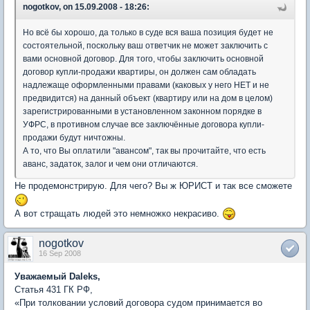
nogotkov, on 15.09.2008 - 18:26:
Но всё бы хорошо, да только в суде вся ваша позиция будет не
состоятельной, поскольку ваш ответчик не может заключить с
вами основной договор. Для того, чтобы заключить основной
договор купли-продажи квартиры, он должен сам обладать
надлежаще оформленными правами (каковых у него НЕТ и не
предвидится) на данный объект (квартиру или на дом в целом)
зарегистрированными в установленном законном порядке в
УФРС, в противном случае все заключённые договора купли-
продажи будут ничтожны.
А то, что Вы оплатили "авансом", так вы прочитайте, что есть
аванс, задаток, залог и чем они отличаются.
Не продемонстрирую. Для чего? Вы ж ЮРИСТ и так все сможете
А вот стращать людей это немножко некрасиво.
nogotkov
16 Sep 2008
Уважаемый Daleks,
Статья 431 ГК РФ,
«При толковании условий договора судом принимается во