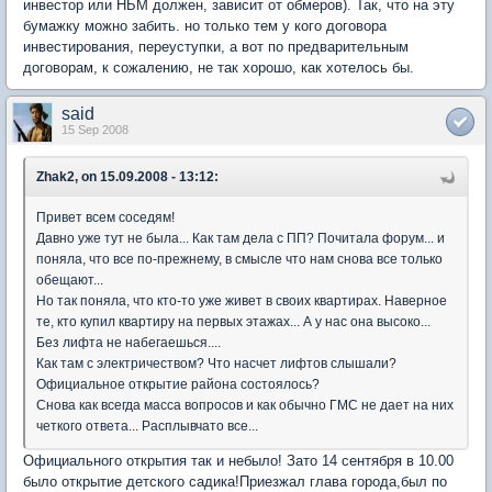
инвестор или НБМ должен, зависит от обмеров). Так, что на эту
бумажку можно забить. но только тем у кого договора
инвестирования, переуступки, а вот по предварительным
договорам, к сожалению, не так хорошо, как хотелось бы.
said
15 Sep 2008
Zhak2, on 15.09.2008 - 13:12:
Привет всем соседям!
Давно уже тут не была... Как там дела с ПП? Почитала форум... и
поняла, что все по-прежнему, в смысле что нам снова все только
обещают...
Но так поняла, что кто-то уже живет в своих квартирах. Наверное
те, кто купил квартиру на первых этажах... А у нас она высоко...
Без лифта не набегаешься....
Как там с электричеством? Что насчет лифтов слышали?
Официальное открытие района состоялось?
Снова как всегда масса вопросов и как обычно ГМС не дает на них
четкого ответа... Расплывчато все...
Официального открытия так и небыло! Зато 14 сентября в 10.00
было открытие детского садика!Приезжал глава города,был по