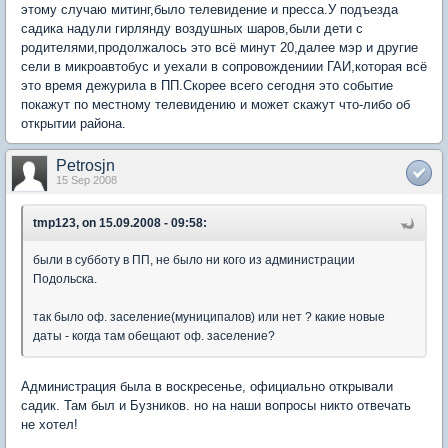
этому случаю митинг,было телевидение и пресса.У подъезда
садика надули гирлянду воздушных шаров,были дети с
родителями,продолжалось это всё минут 20,далее мэр и другие
сели в микроавтобус и уехали в сопровождениии ГАИ,которая всё
это время дежурила в ПП.Скорее всего сегодня это событие
покажут по местному телевидению и может скажут что-либо об
открытии района.
Petrosjn
15 Sep 2008
tmp123, on 15.09.2008 - 09:58:
были в субботу в ПП, не было ни кого из администрации
Подольска.
так было оф. заселение(муниципалов) или нет ? какие новые
даты - когда там обещают оф. заселение?
Администрация была в воскресенье, официально открывали
садик. Там был и Бузников. но на наши вопросы никто отвечать
не хотел!