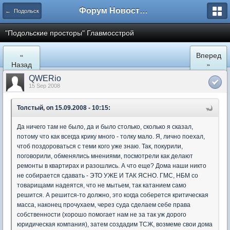
Форум Новостройки
← Подольск
"Подольские просторы" Главмосстрой
«
Вперед
Назад
»
QWERio
15 Sep 2008
Толстый, on 15.09.2008 - 10:15:
Да ничего там не было, да и было столько, сколько я сказал,
потому что как всегда крику много - толку мало. Я, лично поехал,
чтоб поздороваться с теми кого уже знаю. Так, покурили,
поговорили, обменялись мнениями, посмотрели как делают
ремонты в квартирах и разошлись. А что еще? Дома наши никто
не собирается сдавать - ЭТО УЖЕ И ТАК ЯСНО. ГМС, НБМ со
товарищами надеятся, что не мытьем, так катанием само
решится. А решится-то должно, это когда соберется критическая
масса, наконец прочухаем, через суда сделаем себе права
собственности (хорошо помогает нам не за так уж дорого
юридическая компания), затем создадим ТСЖ, возмеме свои дома