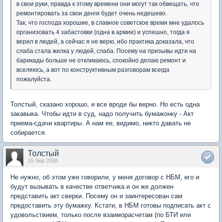
в свои руки, правда к этому времени они могут так обвещать, что
ремонтировать за свои денги будет очень недешево.
Так, что господа хорошие, в славное советское время мне удалось
организовать 4 забастовки (одна в армии) и успешно, тогда я
верил в людей, а сейчас я не верю, ибо практика доказала, что
слаба стала жилка у людей, слаба. Посему на призывы идти на
барикады больше не откликаюсь, спокойно делаю ремонт и
вселяюсь, а вот по конструктивным разговорам всегда
пожалуйста.
Толстый, сказано хорошо, и все вроде бы верно. Но есть одна
закавыка. Чтобы идти в суд, надо получить бумажонку - Акт
приема-сдачи квартиры. А нам ее, видимо, никто давать не
собирается.
Толстый
15 Sep 2008
Не нужно, об этом уже говорили, у меня договор с НБМ, его и
будут вызывать в качестве ответчика и он же должен
представить акт сверки. Посему он и заинтересован сам
предоставить эту бумажку. Кстати, в НБМ готовы подписать акт с
удовольствием, только после взаиморасчетам (по БТИ или