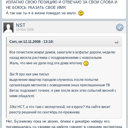
ИЗЛАГАЮ СВОЮ ПОЗИЦИЮ И ОТВЕЧАЮ ЗА СВОИ СЛОВА И
НЕ БОЮСЬ УКАЗАТЬ СВОЕ ИМЯ.
А так как ты я в жизни повидал не мало.
NST
13 Nov 2008
Cort, on 12.11.2008 - 13:10:
Все почистили вокруг домов, закатали в асфальт дороги, неделю
назад висела растяжка с поздравлениями с новосельем
Жаль, что мне не дали под эти дома ипотеку
ЗЫ Я про них уже писал:
выделение квартир городом случилось после попытки
организации митингов с освещением оных приглашенным ТВ
Витас подскажет точнее, я уже после всех этих событий весной с
ними общался)
ЗЗЫ НСТ, а что там с экспертизой, не в курсе? На сайте висит
реестр решений по сентябрь по-прежнему
Нет, Бузникову пока не звоню, ближе к декабрю наберу его,
посовещалась со своими на работе говорят в среднем экспертиза