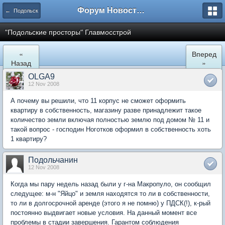
Форум Новостройки
← Подольск
"Подольские просторы" Главмосстрой
«
Вперед
Назад
»
OLGA9
12 Nov 2008
А почему вы решили, что 11 корпус не сможет оформить
квартиру в собственность, магазину разве принадлежит такое
количество земли включая полностью землю под домом № 11 и
такой вопрос - господин Ноготков оформил в собственность хоть
1 квартиру?
Подольчанин
12 Nov 2008
Когда мы пару недель назад были у г-на Макропуло, он сообщил
следущее: м-н "Яйцо" и земля находятся то ли в собственности,
то ли в долгосрочной аренде (этого я не помню) у ПДСК(!), к-рый
постоянно выдвигает новые условия. На данный момент все
проблемы в стадии завершения. Гарантом соблюдения