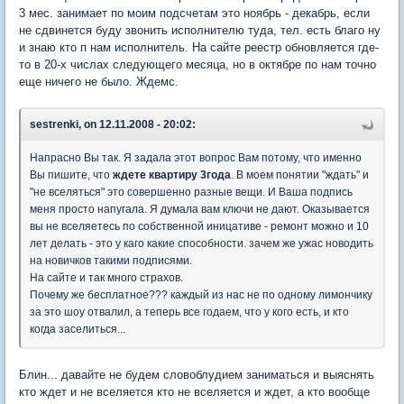
3 мес. занимает по моим подсчетам это ноябрь - декабрь, если
не сдвинется буду звонить исполнителю туда, тел. есть благо ну
и знаю кто п нам исполнитель. На сайте реестр обновляется где-
то в 20-х числах следующего месяца, но в октябре по нам точно
еще ничего не было. Ждемс.
sestrenki, on 12.11.2008 - 20:02:
Напрасно Вы так. Я задала этот вопрос Вам потому, что именно
Вы пишите, что
ждете квартиру 3года
. В моем понятии "ждать" и
"не вселяться" это совершенно разные вещи. И Ваша подпись
меня просто напугала. Я думала вам ключи не дают. Оказывается
вы не вселяетесь по собственной иницативе - ремонт можно и 10
лет делать - это у каго какие способности. зачем же ужас новодить
на новичков такими подписями.
На сайте и так много страхов.
Почему же бесплатное??? каждый из нас не по одному лимончику
за это шоу отвалил, а теперь все годаем, что у кого есть, и кто
когда заселиться...
Блин... давайте не будем словоблудием заниматься и выяснять
кто ждет и не вселяется кто не вселяется и ждет, а кто вообще