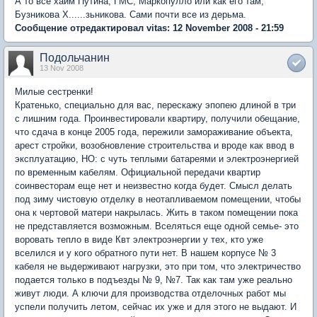
А то все хаим Путина, ГМС, Маркопулло или как его там,
Бузникова Х......зьникова. Сами почти все из дерьма.
Сообщение отредактировал vitas: 12 November 2008 - 21:59
Подольчанин
13 Nov 2008
Милые сестренки!
Кратенько, специально для вас, перескажу эпопею длиной в три
с лишним года. Проинвестировали квартиру, получили обещание,
что сдача в конце 2005 года, пережили замораживание объекта,
арест стройки, возобновление строительства и вроде как ввод в
эксплуатацию, НО: с чуть теплыми батареями и электроэнергией
по временным кабелям. Официальной передачи квартир
соинвесторам еще нет и неизвестно когда будет. Смысл делать
под зиму чистовую отделку в неотапливаемом помещении, чтобы
она к чертовой матери накрылась. Жить в таком помещении пока
не представляется возможным. Вселяться еще одной семье- это
воровать тепло в виде Квт электроэнергии у тех, кто уже
вселился и у кого обратного пути нет. В нашем корпусе № 3
кабеля не выдерживают нагрузки, это при том, что электричество
подается только в подъезды № 9, №7. Так как там уже реально
живут люди. А ключи для производства отделочных работ мы
успели получить летом, сейчас их уже и для этого не выдают. И