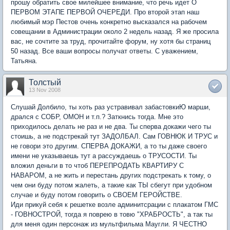
прошу обратить свое милейшее внимание, что речь идет О
ПЕРВОМ ЭТАПЕ ПЕРВОЙ ОЧЕРЕДИ. Про второй этап наш
любимый мэр Пестов очень конкретно высказался на рабочем
совещании в Администрации около 2 недель назад. Я же просила
вас, не сочтите за труд, прочитайте форум, ну хотя бы страниц
50 назад. Все ваши вопросы получат ответы. С уважением,
Татьяна.
Толстый
13 Nov 2008
Слушай Долбило, ты хоть раз устравивал забастовкиЮ марши,
дрался с СОБР, ОМОН и т.п.? Заткнись тогда. Мне это
приходилось делать не раз и не два. Ты сперва докажи чего ты
стоишь, а не подстрекай тут ЗАДОЛБАЛ. Сам ГОВНЮК И ТРУС и
не говори это другим. СПЕРВА ДОКАЖИ, а то ты даже своего
имени не указываешь тут а рассуждаешь о ТРУСОСТИ. Ты
вложил деньги в то чтоб ПЕРЕПРОДАТЬ КВАРТИРУ С
НАВАРОМ, а не жить и перестань других подстрекать к тому, о
чем они буду потом жалеть, а такие как ТЫ сбегут при удобном
случае и буду потом говорить о СВОЕМ ГЕРОЙСТВЕ.
Иди прикуй себя к решетке возле админитсрации с плакатом ГМС
- ГОВНОСТРОЙ, тогда я поврею в товю "ХРАБРОСТЬ", а так ты
для меня один персонаж из мультфильма Маугли. Я ЧЕСТНО