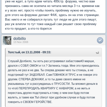
уже не ждет, а тупо идем читать 400стр. форума, честно вам
признаюсь сама не осилила но читала месяца 3 т.к. времени как
и у всех нет, просто чтобы понять проблему нужно ее изучить,
для этого на форумах делают ФАК, здесь он на этих страницах.
Вас никто и не собирался пугать тут люди не для этого пишут,
раз уж влипли то тут тоже каждый сам решает свою проблему
кто-то продает, а кто-то борется
dolbillo
13 Nov 2008
Толстый, on 13.11.2008 - 09:33:
Слушай Долбило, ты хоть раз устравивал забастовкиЮ марши,
дрался с СОБР, ОМОН и т.п.? Заткнись тогда. Мне это приходилось
делать не раз и не два. Ты сперва докажи чего ты стоишь, а не
подстрекай тут ЗАДОЛБАЛ. Сам ГОВНЮК И ТРУС и не говори это
другим. СПЕРВА ДОКАЖИ, а то ты даже своего имени не
указываешь тут а рассуждаешь о ТРУСОСТИ. Ты вложил деньги в
то чтоб ПЕРЕПРОДАТЬ КВАРТИРУ С НАВАРОМ, а не жить и
перестань других подстрекать к тому, о чем они буду потом
жалеть, а такие как ТЫ сбегут при удобном случае и буду потом
говорить о СВОЕМ ГЕРОЙСТВЕ.