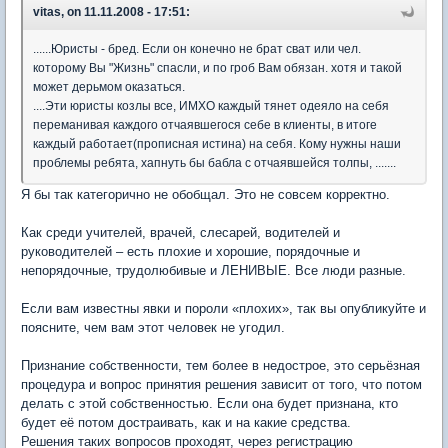
vitas, on 11.11.2008 - 17:51:
......Юристы - бред. Если он конечно не брат сват или чел.
которому Вы "Жизнь" спасли, и по гроб Вам обязан. хотя и такой
может дерьмом оказаться.
....Эти юристы козлы все, ИМХО каждый тянет одеяло на себя
переманивая каждого отчаявшегося себе в клиенты, в итоге
каждый работает(прописная истина) на себя. Кому нужны наши
проблемы ребята, хапнуть бы бабла с отчаявшейся толпы, .......
Я бы так категорично не обобщал. Это не совсем корректно.
Как среди учителей, врачей, слесарей, водителей и
руководителей – есть плохие и хорошие, порядочные и
непорядочные, трудолюбивые и ЛЕНИВЫЕ. Все люди разные.
Если вам известны явки и пороли «плохих», так вы опубликуйте и
поясните, чем вам этот человек не угодил.
Признание собственности, тем более в недострое, это серьёзная
процедура и вопрос принятия решения зависит от того, что потом
делать с этой собственностью. Если она будет признана, кто
будет её потом достраивать, как и на какие средства.
Решения таких вопросов проходят, через регистрацию