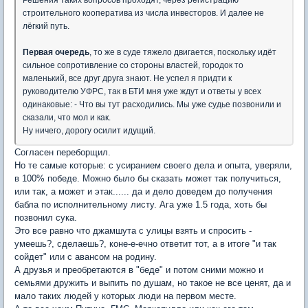
строительного кооператива из числа инвесторов. И далее не
лёгкий путь.
Первая очередь
, то же в суде тяжело двигается, поскольку идёт
сильное сопротивление со стороны властей, городок то
маленький, все друг друга знают. Не успел я придти к
руководителю УФРС, так в БТИ мня уже ждут и ответы у всех
одинаковые: - Что вы тут расходились. Мы уже судье позвонили и
сказали, что мол и как.
Ну ничего, дорогу осилит идущий.
Согласен переборщил.
Но те самые которые: с усиранием своего дела и опыта, уверяли,
в 100% победе. Можно было бы сказать может так получиться,
или так, а может и этак...... да и дело доведем до получения
бабла по исполнительному листу. Ага уже 1.5 года, хоть бы
позвонил сука.
Это все равно что джамшута с улицы взять и спросить -
умеешь?, сделаешь?, коне-е-ечно ответит тот, а в итоге "и так
сойдет" или с авансом на родину.
А друзья и преобретаются в "беде" и потом сними можно и
семьями дружить и выпить по душам, но такое не все ценят, да и
мало таких людей у которых люди на первом месте.