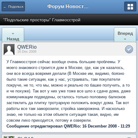
Форум Новостройки
← Подольск
"Подольские просторы" Главмосстрой
«
Вперед
Назад
»
QWERio
16 Dec 2008
У Главмосстроя сейчас вообще очень большие проблемы. У
моего знакомого строится дом в Москве, где, как уж казалось,
они все всегда вовремя делали (В Москве им, видимо, боязно
было такие ситуации, как у нас, устраивать, там покупатели
покруче, не то, что мы, можно и реально по башке получить, а то
и че похуже). Так вот у них уже тоже все шло к сдаче дома, даже
коммуникации подведены, осталось только половину балконов
застеклить да плитку тротуарную положить вокруг дома. Так вот
работы все там заморозили, стройка заморожена. И насколько
знаю, не только на этом объекте ситуация такая, видно, им
совсем лихо приходится, потому и озверели.
Сообщение отредактировал QWERio: 16 December 2008 - 11:29