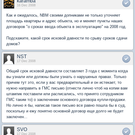
karamba
16 Dec 2008
Как и ожидалось, NBM своими допниками не только уточняет
площадь квартиры и адрес объекта, но и меняет пункты наших
договоров "о сроках ввода объекта в эксплуатацию" на 2008 год.
Подскажите, какой срок исковой давности по срыву сроков сдачи
домов?
NST
17 Dec 2008
Общий срок исковой давности составляет 3 года с момента когда
вы узнали или должны были узнать о нарушеных правах. Только
причем тут это, если у вас предварительный и он истекает, то
нужно направить в ГМС письмо (отнести лично чтоб на копии вам
штампик поставили или расписались, что принято сотрудником
ГМС таким то) о заключении основного договора купли-продажи.
Но лично я бы, написав такое письмо все равно пошла бы в суд,
поскольку и ежу понятно основной договор еще долго не будет
заключен...
SVO
17 Dec 2008