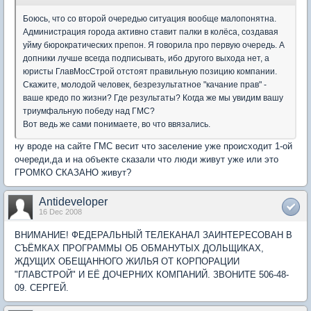
Боюсь, что со второй очередью ситуация вообще малопонятна.
Администрация города активно ставит палки в колёса, создавая
уйму бюрократических препон. Я говорила про первую очередь. А
допники лучше всегда подписывать, ибо другого выхода нет, а
юристы ГлавМосСтрой отстоят правильную позицию компании.
Скажите, молодой человек, безрезультатное "качание прав" -
ваше кредо по жизни? Где результаты? Когда же мы увидим вашу
триумфальную победу над ГМС?
Вот ведь же сами понимаете, во что ввязались.
ну вроде на сайте ГМС весит что заселение уже происходит 1-ой
очереди,да и на объекте сказали что люди живут уже или это
ГРОМКО СКАЗАНО живут?
Antideveloper
16 Dec 2008
ВНИМАНИЕ! ФЕДЕРАЛЬНЫЙ ТЕЛЕКАНАЛ ЗАИНТЕРЕСОВАН В
СЪЁМКАХ ПРОГРАММЫ ОБ ОБМАНУТЫХ ДОЛЬЩИКАХ,
ЖДУЩИХ ОБЕЩАННОГО ЖИЛЬЯ ОТ КОРПОРАЦИИ
"ГЛАВСТРОЙ" И ЕЁ ДОЧЕРНИХ КОМПАНИЙ. ЗВОНИТЕ 506-48-
09. СЕРГЕЙ.