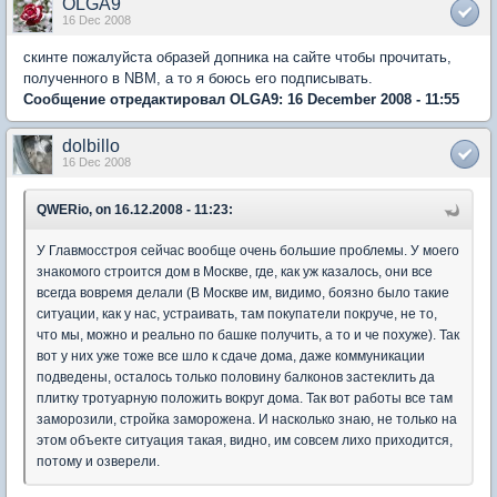
OLGA9
16 Dec 2008
скинте пожалуйста образей допника на сайте чтобы прочитать,
полученного в NBM, а то я боюсь его подписывать.
Сообщение отредактировал OLGA9: 16 December 2008 - 11:55
dolbillo
16 Dec 2008
QWERio, on 16.12.2008 - 11:23:
У Главмосстроя сейчас вообще очень большие проблемы. У моего
знакомого строится дом в Москве, где, как уж казалось, они все
всегда вовремя делали (В Москве им, видимо, боязно было такие
ситуации, как у нас, устраивать, там покупатели покруче, не то,
что мы, можно и реально по башке получить, а то и че похуже). Так
вот у них уже тоже все шло к сдаче дома, даже коммуникации
подведены, осталось только половину балконов застеклить да
плитку тротуарную положить вокруг дома. Так вот работы все там
заморозили, стройка заморожена. И насколько знаю, не только на
этом объекте ситуация такая, видно, им совсем лихо приходится,
потому и озверели.