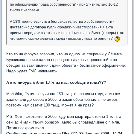
по оформлению права собственности" - приблизительно 10-12
тысяч с человека.
А 13% можно вернуть и без свидетельства о собственности -
достаточно договора купли-продажи/инвестирования + акта
приема-передачи квартиры и не от 1 млн., а от 2млн. (теперь) (так
что можно смело включать сюда к возврату чеки по ремонту)
Кто то на форуме говорил, что на одном из собраний у Лёшика
Бузникова происходила переоценка духовых ценностей и он
обещал за затягивания сдачи объекта - бесплатное оформление.
Надо будет ГМС напомнить.
А кто нибудь отбил 13 % из нас, сообщите плиз???
Marishka, Путин озвучивал 260 тыщ. в прошлом году, а мы же
заключали договора в 2005, а закон обратной силы не имеет,
поэтому нам светит 130 тыщ. Может я не прав?
P.S. Хотя, смотрите, в 2005 году моя квартира стоила 1 млн, а
сейчас 4 млн, таким образом, было бы справедливее с 4 млн,
Путин поскромничал.
Сообщение отредактировал Oleg777: 29 January 2009 - 14:24