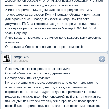
Добрый вечер соседи! Что-то никаких новых сообщений.Кто знает
что-то толковое по-поводу подачи горячей воды?
У меня например ГМС подписали акт о передаче квартиры.
Теперь дело за договором Купли-Продажи.Обещали пригласить
для оформления. Правда неизвестно когда, так как пока
документы ГМС на квартиры находятся на регистрации. Кстати
кому нужен ремонт есть проверенная бригада 8 926 698 2154
звать Надежда.
А что касается юристов это личное дело каждого кому доверять,
а кому нет.
Овчинникова Сергея я знаю лично - юрист толковый.
nogotkov
28 Jan 2009
Я не хочу ничего говорить против кого-либо.
Спасибо большое тем, кто поддержал меня.
Но могу сообщить следующее.
Ничего негативного в моих сообщениях не было, я достаточно
ясно и понятно пытался донести до каждого жителя ту
информацию, которой владел по данной проблеме и которой
владел не понаслышке. Имея определённый опыт и понимая то,
что каждый из жителей столкнулся с проблемой новостроек в
первый раз, старался объяснять, как такие проблемы решаются.