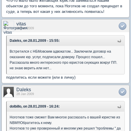
Что-то мало было желающих юристов заниматься нашим
объектом до того момента, пока Ноготков не создал прецендет в
суде, а теперь вот какая у них активносить появилась!
vitas
28 Jan 2009
Daleks, on 28.01.2009 - 15:55:
Встретился с НБМовским адвокатом... Заключили договор на
оказание юр. услуг, подписали доверку. Процесс пошел...
Рассказала много интересного про юристов снующих вокруг ПП.
не знаю верить или нет...
поделитесь если можете (или в личку)
Daleks
28 Jan 2009
dolbillo, on 28.01.2009 - 16:24:
Ноготков тоже сможет Вам многое рассказать о вашей юристке из
NBM!!!Обратитесь к нему.
Ноготков то уже проверенный и многим уже решил "проблемы " да