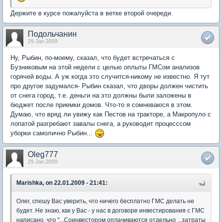
Держите в курсе пожалуйста в ветке второй очереди.
Подольчанин
29 Jan 2009
Ну, Рыбин, по-моему, сказал, что будет встречаться с
Бузниковым на этой недели с целью оплыты ГМСом анализов
горячей воды. А уж когда это случится-никому не известно. Я тут
про другое задумался- Рыбин сказал, что дворы должен чистить
от снега город, т.е. деньги на это должны были заложены в
бюджет после приемки домов. Что-то я сомневаюся в этом.
Думаю, что вряд ли увижу как Пестов на тракторе, а Макропуло с
лопатой разгребают завалы снега, а руководит процесссом
уборки самолично Рыбин...
Oleg777
29 Jan 2009
Marishka, on 22.01.2009 - 21:41:
Олег, спешу Вас уверить, что ничего бесплатно ГМС делать не
будет. Не знаю, как у Вас - у нас в договоре инвестирования с ГМС
написано, что "...Соинвестором оплачиваются отдельно ...затраты