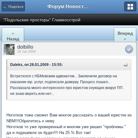
Форум Новостройки
← Подольск
"Подольские просторы" Главмосстрой
«
Вперед
Назад
»
dolbillo
28 Jan 2009
Daleks, on 28.01.2009 - 15:55:
Встретился с НБМовским адвокатом... Заключили договор на
оказание юр. услуг, подписали доверку. Процесс пошел...
Рассказала много интересного про юристов снующих вокруг ПП.
не знаю верить или нет...
Ноготков тоже сможет Вам многое рассказать о вашей юристке из
NBM!!!Обратитесь к нему.
Ноготков то уже проверенный и многим уже решил "проблемы "
да и подешевле он будет!!! На 25 % Вот так!