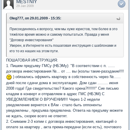
MESTNIY
29 Jan 2009
Oleg777, on 29.01.2009 - 15:35:
Присоединяюсь к вопросу, чем мы хуже юристов, тем более в это
тяжёлое время можно и самому попытаться. Правда у меня
"Договор инвестирования"
Уверен, в Интернете есть пошаговая инструкция с шаблонами и
кто то из наших на этом пути.
ПОШАГОВАЯ ИНСТРУКЦИЯ:
1. Пишем предъяву ГМСу (НБЭМу): "В соответствии с п. ......
договора инвестирования №... от .... вы (козлы такие-разэдакие!!!!
) обязались офрмить квартиру в собственность через №......
дней после сдачи дома в эксплуатацию. Дом сдан ......... июня
2008 года! Где свидетельство? Какого хрена?!!!!!!!" Сие письмо
кладем в конверт и отправляем в адрес ГМС (НБЭМ) С
УВЕДОМЛЕНИЕМ О ВРУЧЕНИИ!!! Через 1-2 недели
уведомление вернется к ВАм - стало быть оппоненты
уведомлены , предъява предявлена. Ответа на предъяву можете
не ждать, скорее всего не ответят.
2. Снимаем 2-3 копии с договора инвестирования, квитанций о
оплате за квартиру , акта према-передачи (если есть), почтового