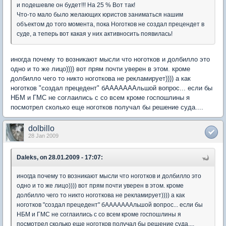
и подешевле он будет!!! На 25 % Вот так!
Что-то мало было желающих юристов заниматься нашим
объектом до того момента, пока Ноготков не создал прецендет в
суде, а теперь вот какая у них активносить появилась!
иногда почему то возникают мысли что ноготков и долбилло это
одно и то же лицо)))) вот прям почти уверен в этом. кроме
долбилло чего то никто ноготкова не рекламирует)))) а как
ноготков "создал прецедент" бАААААААльшой вопрос... если бы
НБМ и ГМС не соглаились с со всем кроме госпошлины я
посмотрел сколько еще ноготков получал бы решение суда....
dolbillo
28 Jan 2009
Daleks, on 28.01.2009 - 17:07:
иногда почему то возникают мысли что ноготков и долбилло это
одно и то же лицо)))) вот прям почти уверен в этом. кроме
долбилло чего то никто ноготкова не рекламирует)))) а как
ноготков "создал прецедент" бАААААААльшой вопрос... если бы
НБМ и ГМС не соглаились с со всем кроме госпошлины я
посмотрел сколько еще ноготков получал бы решение суда....