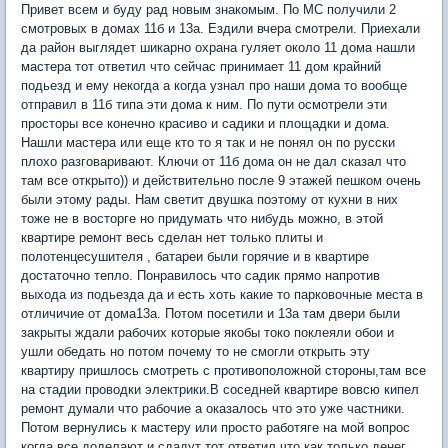
Привет всем и буду рад новым знакомым. По МС получили 2
смотровых в домах 11б и 13а. Ездили вчера смотрели. Приехали
да район выглядет шикарно охрана гуляет около 11 дома нашли
мастера тот ответил что сейчас принимает 11 дом крайний
подьезд и ему некогда а когда узнал про наши дома то вообще
отправил в 11б типа эти дома к ним. По пути осмотрели эти
просторы все конечно красиво и садики и площадки и дома.
Нашли мастера или еще кто то я так и не понял он по русски
плохо разговаривают. Ключи от 11б дома он не дал сказал что
там все открыто)) и действительно после 9 этажей пешком очень
были этому рады. Нам светит двушка поэтому от кухни в них
тоже не в восторге но придумать что нибудь можно, в этой
квартире ремонт весь сделан нет только плиты и
полотенцесушителя , батареи были горячие и в квартире
достаточно тепло. Понравилось что садик прямо напротив
выхода из подьезда да и есть хоть какие то парковочные места в
отличичие от дома13а. Потом посетили и 13а там двери были
закрыты ждали рабочих которые якобы токо поклеяли обои и
ушли обедать но потом почему то не смогли открыть эту
квартиру пришлось смотреть с противоположной стороны,там все
на стадии проводки электрики.В соседней квартире вовсю кипел
ремонт думали что рабочие а оказалось что это уже частники.
Потом вернулись к мастеру или просто работяге на мой вопрос
когда все доделают и сдадут тот ответил что как только денег