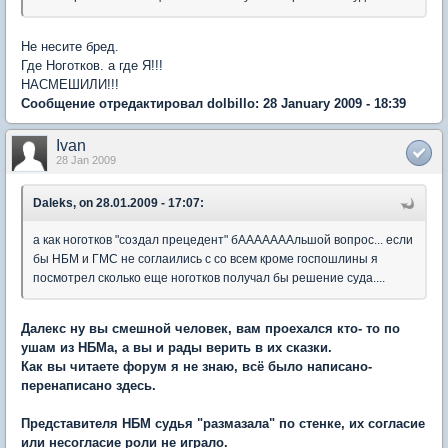
Не несите бред.
Где Ноготков. а где Я!!!
НАСМЕШИЛИ!!!
Сообщение отредактировал dolbillo: 28 January 2009 - 18:39
Ivan
28 Jan 2009
Daleks, on 28.01.2009 - 17:07:
а как ноготков "создал прецедент" бАААААААльшой вопрос... если
бы НБМ и ГМС не соглаились с со всем кроме госпошлины я
посмотрел сколько еще ноготков получал бы решение суда....
Далекс ну вы смешной человек, вам проехался кто- то по
ушам из НБМа, а вы и рады верить в их сказки.
Как вы читаете форум я не знаю, всё было написано-
перенаписано здесь.
Представителя НБМ судья "размазала" по стенке, их согласие
или несогласие роли не играло.