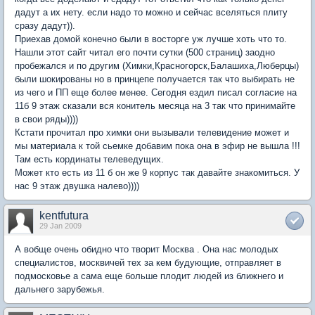
дадут а их нету. если надо то можно и сейчас вселяться плиту
сразу дадут)).
Приехав домой конечно были в восторге уж лучше хоть что то.
Нашли этот сайт читал его почти сутки (500 страниц) заодно
пробежался и по другим (Химки,Красногорск,Балашиха,Люберцы)
были шокированы но в принцепе получается так что выбирать не
из чего и ПП еще более менее. Сегодня ездил писал согласие на
11б 9 этаж сказали вся конитель месяца на 3 так что принимайте
в свои ряды))))
Кстати прочитал про химки они вызывали телевидение может и
мы материала к той сьемке добавим пока она в эфир не вышла !!!
Там есть кординаты телеведущих.
Может кто есть из 11 б он же 9 корпус так давайте знакомиться. У
нас 9 этаж двушка налево))))
kentfutura
29 Jan 2009
А вобще очень обидно что творит Москва . Она нас молодых
специалистов, москвичей тех за кем будующие, отправляет в
подмосковье а сама еще больше плодит людей из ближнего и
дальнего зарубежья.