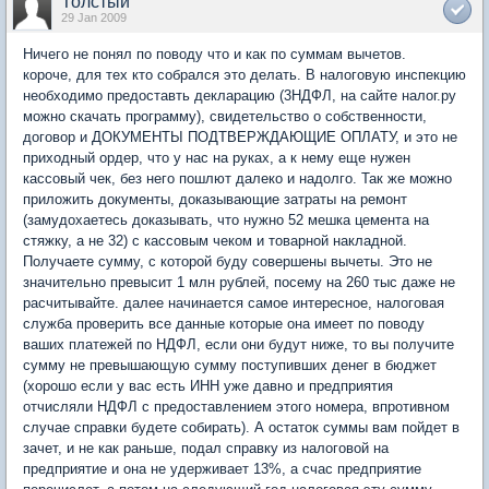
Толстый
29 Jan 2009
Ничего не понял по поводу что и как по суммам вычетов.
короче, для тех кто собрался это делать. В налоговую инспекцию
необходимо предоставть декларацию (3НДФЛ, на сайте налог.ру
можно скачать программу), свидетельство о собственности,
договор и ДОКУМЕНТЫ ПОДТВЕРЖДАЮЩИЕ ОПЛАТУ, и это не
приходный ордер, что у нас на руках, а к нему еще нужен
кассовый чек, без него пошлют далеко и надолго. Так же можно
приложить документы, доказывающие затраты на ремонт
(замудохаетесь доказывать, что нужно 52 мешка цемента на
стяжку, а не 32) с кассовым чеком и товарной накладной.
Получаете сумму, с которой буду совершены вычеты. Это не
значительно превысит 1 млн рублей, посему на 260 тыс даже не
расчитывайте. далее начинается самое интересное, налоговая
служба проверить все данные которые она имеет по поводу
ваших платежей по НДФЛ, если они будут ниже, то вы получите
сумму не превышающую сумму поступивших денег в бюджет
(хорошо если у вас есть ИНН уже давно и предприятия
отчисляли НДФЛ с предоставлением этого номера, впротивном
случае справки будете собирать). А остаток суммы вам пойдет в
зачет, и не как раньше, подал справку из налоговой на
предприятие и она не удерживает 13%, а счас предприятие