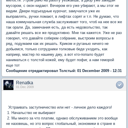
милости. Утром рано на работу уезжаешь, а двор уже закидан
мусором, с окон кидают. Вечером его уже убирают, а мы этог не
видим. Двери подъездные курочат, замучался уже их
выправлять, ручки ломают, в лифтах сорят и т.п. Не думаю, что
наша коммунальная служба заслуживает того, чтоб на нее все же
так орали. Да, замечания есть, да есть недовольство, так
давайте решать все же продуктивно. Мне так кажется. Уже не раз
говорил, что давайте соберем собрание, выстроим вопросы в
ряд, подумаем как их решать. Криком и руганью ничего не
добьемся, только сотрудники толковые беде уходить, как
наприер, мастер по нашему дму, а вот кто-попало будет
наниматься с толстой кожей, ему будет пофиг, а нам геморой
еще тот
Сообщение отредактировал Толстый: 01 December 2009 - 12:31
Renatka
01 Dec 2009
Устраивать заступничество или нет - личное дело каждого!
1. Начальство не выбирают
2. Мы много за что платим, однако обслуживанием это вообще
не назовешь, но это вопрос глобальный, экономики в стране в