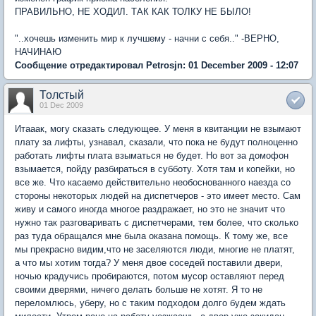
ПРАВИЛЬНО, НЕ ХОДИЛ. ТАК КАК ТОЛКУ НЕ БЫЛО!
"..хочешь изменить мир к лучшему - начни с себя.." -ВЕРНО,
НАЧИНАЮ
Сообщение отредактировал Petrosjn: 01 December 2009 - 12:07
Толстый
01 Dec 2009
Итааак, могу сказать следующее. У меня в квитанции не взымают
плату за лифты, узнавал, сказали, что пока не будут полноценно
работать лифты плата взыматься не будет. Но вот за домофон
взымается, пойду разбираться в субботу. Хотя там и копейки, но
все же. Что касаемо действительно необоснованного наезда со
стороны некоторых людей на диспетчеров - это имеет место. Сам
живу и самого иногда многое раздражает, но это не значит что
нужно так разговаривать с диспетчерами, тем более, что сколько
раз туда обращался мне была оказана помощь. К тому же, все
мы прекрасно видим,что не заселяются люди, многие не платят,
а что мы хотим тогда? У меня двое соседей поставили двери,
ночью крадучись пробираются, потом мусор оставляют перед
своими дверями, ничего делать больше не хотят. Я то не
переломлюсь, уберу, но с таким подходом долго будем ждать