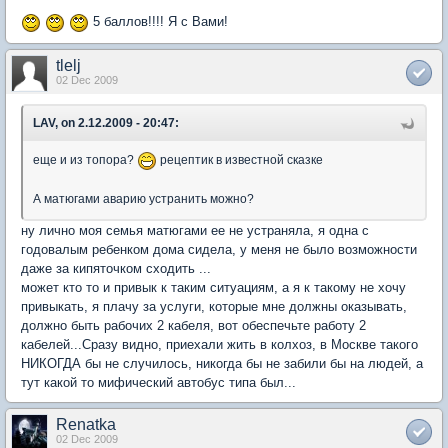
5 баллов!!!! Я с Вами!
tlelj
02 Dec 2009
LAV, on 2.12.2009 - 20:47:
еще и из топора?
рецептик в известной сказке
А матюгами аварию устранить можно?
ну лично моя семья матюгами ее не устраняла, я одна с
годовалым ребенком дома сидела, у меня не было возможности
даже за кипяточком сходить ...
может кто то и привык к таким ситуациям, а я к такому не хочу
привыкать, я плачу за услуги, которые мне должны оказывать,
должно быть рабочих 2 кабеля, вот обеспечьте работу 2
кабелей...Сразу видно, приехали жить в колхоз, в Москве такого
НИКОГДА бы не случилось, никогда бы не забили бы на людей, а
тут какой то мифический автобус типа был...
Renatka
02 Dec 2009