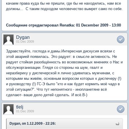
качаем права куда бы не пришли, где бы не находились, нам все
должны... С таким подходом человечество вымрет само по себе.
Сообщение отредактировал Renatka: 01 December 2009 - 13:00
Dygan
01 Dec 2009
Здравствуйте, господа и дамы.Интересная дискусия всвязи с
этой аварией появилась. Это радует: в смысле активность. Не
радует стойкая разобщённость во всевозможных мнениях о Нас и
обслужорганизации. Глядя со стороны на шум, гвалт и
неразбериху у диспечерской я лично удивилась мужчинам, с
которыми мы живём, основным вопросом которых к диспечеру (!)
и руководству (!) ГС-Э было "кто и как будет кормить моё чадо в
этой ситуации?". Что тут непонятного - инопланетяне всё
сделают- ваше дело детей сделать. И всё.B-)
tlelj
01 Dec 2009
Dygan, on 1.12.2009 - 22:26: