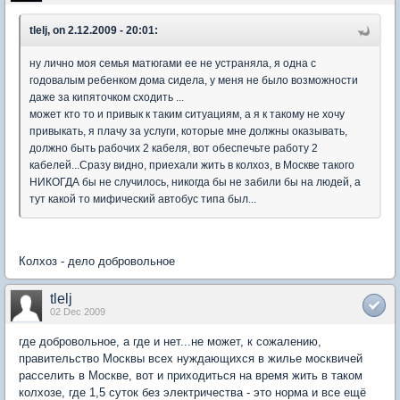
tlelj, on 2.12.2009 - 20:01:
ну лично моя семья матюгами ее не устраняла, я одна с
годовалым ребенком дома сидела, у меня не было возможности
даже за кипяточком сходить ...
может кто то и привык к таким ситуациям, а я к такому не хочу
привыкать, я плачу за услуги, которые мне должны оказывать,
должно быть рабочих 2 кабеля, вот обеспечьте работу 2
кабелей...Сразу видно, приехали жить в колхоз, в Москве такого
НИКОГДА бы не случилось, никогда бы не забили бы на людей, а
тут какой то мифический автобус типа был...
Колхоз - дело добровольное
tlelj
02 Dec 2009
где добровольное, а где и нет...не может, к сожалению,
правительство Москвы всех нуждающихся в жилье москвичей
расселить в Москве, вот и приходиться на время жить в таком
колхозе, где 1,5 суток без электричества - это норма и все ещё