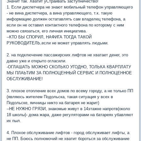
Значит так. Хватит уСтраивать заступничество!
1. Если диспетчера не знают мобильный телефон управляющего
- не вина диспетчера, а вина управляющего, т.к. такую
информацию должен остатавлять сам владелец телефона, а
если он не оставил контактного телефона по которому с ним
можно связаться, его личная инициатива.
--КТО БЫ СПОРИЛ, НАФИГА ТОГДА ТАКОЙ
РУКОВОДИТЕЛЬ,если не может управлять людьми.
2. на подключение пассажирских лифтов не хватает денег, это
давно уже и открыто огласили.
-ОГЛАШАТЬ МОЖНО СКОЛЬКО УГОДНО, ТОЛЬКА КВАРПЛАТУ
МЫ ПЛАЬТИМ ЗА ПОЛНОЦЕННЫЙ СЕРВИС И ПОЛНОЦЕННОЕ
ОБСЛУЖИВАНИЕ!
3. плохое отопление всех домов по всему городу, а не только ПП
(являюсь жителем Подольска, такая ситуация у всех в
Подольске, яичницы никто на батарея не жарит)
--НЕ НУЖНО ГРЯЗИ, знакомые живут в 14этажке напротв(около
18 школы)- дома жара, даже регуляторами на батареях убавляют
их пыл.
4. Плохое обслуживание лифтов - город обслуживает лифты, а
не ПП. Боюсь полномочий не хватит бороться за обслуживание