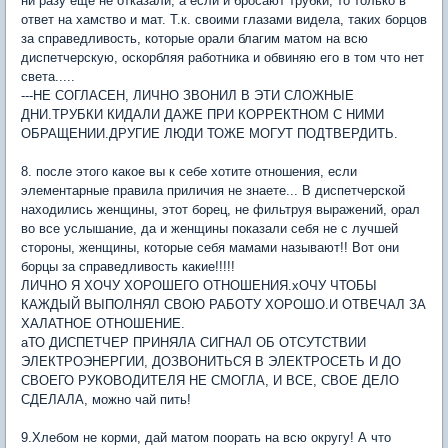
ни разу еще не отказали, а если и бросают трубки, то только в
ответ на хамство и мат. Т.к. своими глазами видела, таких борцов
за справедливость, которые орали благим матом на всю
диспетчерскую, оскорбляя работника и обвиняю его в том что нет
света.....
---НЕ СОГЛАСЕН, ЛИЧНО ЗВОНИЛ В ЭТИ СЛОЖНЫЕ
ДНИ.ТРУБКИ КИДАЛИ ДАЖЕ ПРИ КОРРЕКТНОМ С НИМИ
ОБРАЩЕНИИ.ДРУГИЕ ЛЮДИ ТОЖЕ МОГУТ ПОДТВЕРДИТЬ.
8. после этого какое вы к себе хотите отношения, если
элементарные правила приличия не знаете... В диспетчерской
находились женщины, этот борец, не фильтруя выражений, орал
во все услышание, да и женщины показали себя не с лучшей
стороны, женщины, которые себя мамами называют!! Вот они
борцы за справедливость какие!!!!!
ЛИЧНО Я ХОЧУ ХОРОШЕГО ОТНОШЕНИЯ.хОЧУ ЧТОБЫ
КАЖДЫЙ ВЫПОЛНЯЛ СВОЮ РАБОТУ ХОРОШО.И ОТВЕЧАЛ ЗА
ХАЛАТНОЕ ОТНОШЕНИЕ.
аТО ДИСПЕТЧЕР ПРИНЯЛА СИГНАЛ ОБ ОТСУТСТВИИ
ЭЛЕКТРОЭНЕРГИИ, ДОЗВОНИТЬСЯ В ЭЛЕКТРОСЕТЬ И ДО
СВОЕГО РУКОВОДИТЕЛЯ НЕ СМОГЛА, И ВСЕ, СВОЕ ДЕЛО
СДЕЛАЛА, можно чай пить!
9.Хлебом не корми, дай матом поорать на всю округу! А что