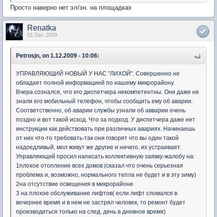
Просто наверно нет эл/эн. на площадках
Renatka
01 Dec 2009
Petrosjn, on 1.12.2009 - 10:06:
УПРАВЛЯЮЩИЙ НОВЫЙ У НАС "ЛИХОЙ". Совершенно не
обладает полной информацией по нашему микрорайону.
Вчера сознался, что его диспетчера некомпетентны. Они даже не
знали его мобильный телефон, чтобы сообщить ему об аварии.
Соответственно, об аварии службы узнали об авварии очень
поздно и вот такой исход. Что за подход. У диспетчера даже нет
инструкции как действовать при различных авариях. Начинаешь
от них что-то требовать-так они говорят что вы один такой
надоедливый, мол живут же другие и ничего, их устраивает.
Управляющий просил написать коллективную заявку-жалобу на:
1плохое отопление всех домов (сказал что очень серьезная
проблема и, возможно, нормального тепла не будет и в эту зиму)
2на отсутствие освещения в микрорайоне
3 на плохое обслуживание лифтов( если лифт сломался в
вечернее время и в нем не застрял человек, то ремонт будет
производиться только на след. день в дневное время)