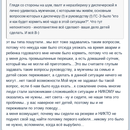
Глядя со стороны на шум, гвалт и неразбериху у диспечерской я
лично удивилась мужчинам, с которыми мы живём, основным
вопросом которых к диспечеру (!) и руководству (!) ГС-Э было "кто
и как будет кормить моё чадо в этой ситуации?". Что тут
непонятного - инопланетяне всё сделают- ваше дело детей
сделать. И всё.B-)
эт вы типа пошутили...мы вот тоже задавались таким вопросом,
потому что некуда нам было отсюда уезжать на время аварии и
ребенка годовалого мне нечем было кормить, потому что не есть
у меня дочь промышленные пюрешки, а есть домашний супчик,
который мы не могли ей приготовить...Это вы считаете глупым
задавать такие вопросы руководству, а мужчины за семью и
детей своих переживают, а сделать в данной ситуации ничего не
могут...нет такой возможности.Мой муж не задавал бы такой
вопрос, если б нам было куда ехать...к сожаление очень многие
люди стали заложниками сложившейся ситуации и НИКОМУ мы
оказались не нужны...нет света - ну и сидите, не наши типа это
проблемы...у вас наверное нет детей, поэтому вы и не
переживали по этому поводу...
а меня возмущает, почему мы сидели на резерве и НИКТО не
поднял свой зад найти поломку первого кабеля...никому это было
не нужно, вспомнили, когда всё вырубило...