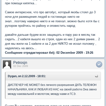
при помощи кипятка...
Самое интересное, что про автобус, который якобы стоял до 3
ночи для размещения людей в гостиницах никто не
знал...поэтому наверно никто и не поехал..можно было хотя бы с
рупором пройтись по району и оповестить народ
давайте дальше будем всех защищать и пару раз в месяц так
сидеть...2 кабеля вышло из строя, один из них 2 днями ранее... 2
дня мы жили на 1 кабеле и за 2 дня НИКТО не искал поломку ,
надеялись на авось...
Сообщение отредактировал tlelj: 02 December 2009 - 19:26
Petrosjn
02 Dec 2009
Dygan, on 2.12.2009 - 18:01:
ДИСПЕЧЕР НЕ МОЖЕТ без личного разрешения ДАТЬ ТЕЛЕФОН
НАЧАЛЬНИКА, КАК И ЛЮБАЯ ИЗ НАС на своей работе.Она звено
между наковальней и молотом, между нами и ГСЭ.
О чем Вы говорите, диспетчер даже не знал номера своего