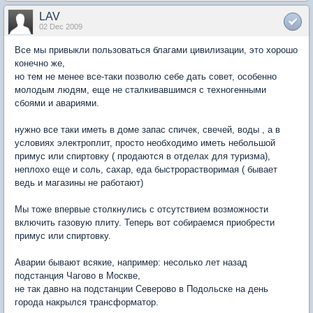
LAV
02 Dec 2009
Все мы привыкли пользоваться благами цивилизации, это хорошо
конечно же,
но тем не менее все-таки позволю себе дать совет, особенно
молодым людям, еще не сталкивавшимся с техногенными
сбоями и авариями.
нужно все таки иметь в доме запас спичек, свечей, воды , а в
условиях электроплит, просто необходимо иметь небольшой
примус или спиртовку ( продаются в отделах для туризма),
неплохо еще и соль, сахар, еда быстрорастворимая ( бывает
ведь и магазины не работают)
Мы тоже впервые столкнулись с отсутствием возможности
включить газовую плиту. Теперь вот собираемся приобрести
примус или спиртовку.
Аварии бывают всякие, например: несолько лет назад
подстанция Чагово в Москве,
не так давно на подстанции Северово в Подольске на день
города накрылся трансформатор.