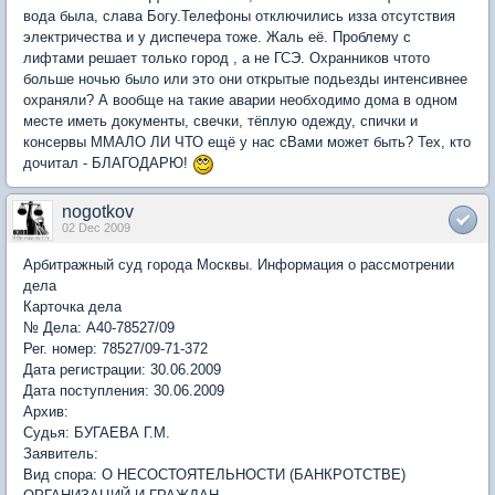
вода была, слава Богу.Телефоны отключились изза отсутствия
электричества и у диспечера тоже. Жаль её. Проблему с
лифтами решает только город , а не ГСЭ. Охранников чтото
больше ночью было или это они открытые подьезды интенсивнее
охраняли? А вообще на такие аварии необходимо дома в одном
месте иметь документы, свечки, тёплую одежду, спички и
консервы ММАЛО ЛИ ЧТО ещё у нас сВами может быть? Тех, кто
дочитал - БЛАГОДАРЮ!
nogotkov
02 Dec 2009
Арбитражный суд города Москвы. Информация о рассмотрении
дела
Карточка дела
№ Дела: А40-78527/09
Рег. номер: 78527/09-71-372
Дата регистрации: 30.06.2009
Дата поступления: 30.06.2009
Архив:
Судья: БУГАЕВА Г.М.
Заявитель:
Вид спора: О НЕСОСТОЯТЕЛЬНОСТИ (БАНКРОТСТВЕ)