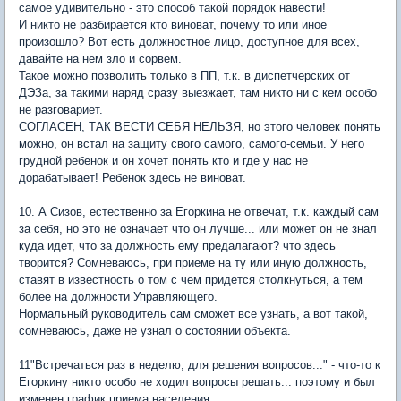
самое удивительно - это способ такой порядок навести!
И никто не разбирается кто виноват, почему то или иное
произошло? Вот есть должностное лицо, доступное для всех,
давайте на нем зло и сорвем.
Такое можно позволить только в ПП, т.к. в диспетчерских от
ДЭЗа, за такими наряд сразу выезжает, там никто ни с кем особо
не разговариет.
СОГЛАСЕН, ТАК ВЕСТИ СЕБЯ НЕЛЬЗЯ, но этого человек понять
можно, он встал на защиту свого самого, самого-семьи. У него
грудной ребенок и он хочет понять кто и где у нас не
дорабатывает! Ребенок здесь не виноват.
10. А Сизов, естественно за Егоркина не отвечат, т.к. каждый сам
за себя, но это не означает что он лучше... или может он не знал
куда идет, что за должность ему предалагают? что здесь
творится? Сомневаюсь, при приеме на ту или иную должность,
ставят в известность о том с чем придется столкнуться, а тем
более на должности Управляющего.
Нормальный руководитель сам сможет все узнать, а вот такой,
сомневаюсь, даже не узнал о состоянии объекта.
11"Встречаться раз в неделю, для решения вопросов..." - что-то к
Егоркину никто особо не ходил вопросы решать... поэтому и был
изменен график приема населения.