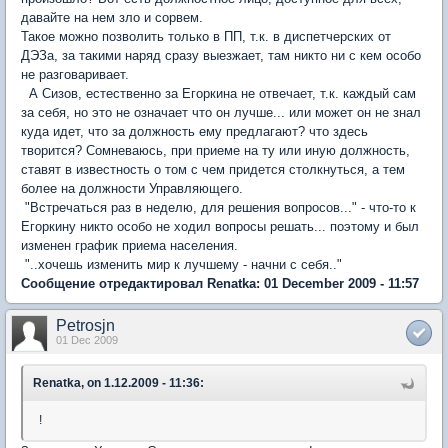
давайте на нем зло и сорвем.
Такое можно позволить только в ПП, т.к. в диспетчерских от
ДЭЗа, за такими наряд сразу выезжает, там никто ни с кем особо
не разговаривает.
А Сизов, естественно за Егоркина не отвечает, т.к. каждый сам
за себя, но это не означает что он лучше... или может он не знал
куда идет, что за должность ему предлагают? что здесь
творится? Сомневаюсь, при приеме на ту или иную должность,
ставят в известность о том с чем придется столкнуться, а тем
более на должности Управляющего.
"Встречаться раз в неделю, для решения вопросов..." - что-то к
Егоркину никто особо не ходил вопросы решать... поэтому и был
изменен график приема населения.
"..хочешь изменить мир к лучшему - начни с себя.."
Сообщение отредактировал Renatka: 01 December 2009 - 11:57
Petrosjn
01 Dec 2009
Renatka, on 1.12.2009 - 11:36:
!