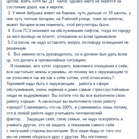
целом, взять хотя бы ДТ налог, однако никто не борется за
состояние дорог, как в европе.
3. У меня бабушка живет на Кирова, чуть дальше от 18 школы, у
нее чуть теплые батареи, на Рабочей улице, тоже не кипяток,
может батареи всем поменять, чтоб регуляторы были..
4. Если ГСЭ экономит на обслуживание лифтов, тогда по городу
за него вообще не платят, отношение ко всем одинаковое.
5.Согласна, не надо оставлять вопрос по-поводу освещения не
решенным
6. Вот именно есть руководитель, он и должен был дать всем
цу, что делать в чрезвычайных ситуациях.
Я понимаю, все хотят хорошего, вежливого отношения к себе,
все настолько нежны и ранимы, но почему же к окружающим то
не относимся так же как к себе хотим, чтоб относились?
Терпимей надо быть к окружающим... работа в сфере
обслуживания, очень нервная и даже самые стрессоустойчивые
люди не выдерживают. Вы хотите что бы все выполняли свою
работу хорошо.. А насколько вы выполняете свою работу
хорошо? Сомневаюсь что на 100%, и сомневаюсь лишь потому,
что в любой работе надо учитывать человеческий
фактор... Защищая себя, свою семью, не надо оскорблять и
унижать других, это не защита, а показание самого себя
с нелучшей стороны воспитания. Все наши беды от того что
мы не умеем общаться друг с другом. Мы постоянно