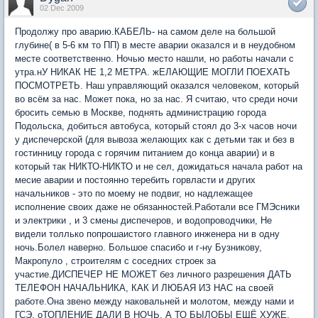
02 Dec 2009
Продолжу про аварию.КАБЕЛЬ- на самом деле на большой
глубине( в 5-6 км то ПП) в месте аварии оказался и в неудобном
месте соответственно. Ночью место нашли, но работы начали с
утра.нУ НИКАК НЕ 1,2 МЕТРА. жЕЛАЮЩИЕ МОГЛИ ПОЕХАТЬ
ПОСМОТРЕТЬ. Наш управляющий оказался человеком, который
во всём за нас. Может пока, но за нас. Я считаю, что среди ночи
бросить семью в Москве, поднять администрацию города
Подольска, добиться автобуса, который стоял до 3-х часов ночи
у диспечерской (для вывоза желающих как с детьми так и без в
гостинницу города с горячим питанием до конца аварии) и в
который так НИКТО-НИКТО и не сел, дожидаться начала работ на
месие аварии и постоянно теребить горвласти и других
начальников - это по моему не подвиг, но надлежащее
исполнение своих даже не обязанностей.Работали все ГМЭсники
и электрики , и 3 смены диспечеров, и водопроводчики, Не
видели толлько попрошаистого главного инженера ни в одну
ночь.Болел наверно. Большое спасибо и г-ну Бузникову,
Макропуло , строителям с соседних строек за
участие.ДИСПЕЧЕР НЕ МОЖЕТ без личного разрешения ДАТЬ
ТЕЛЕФОН НАЧАЛЬНИКА, КАК И ЛЮБАЯ ИЗ НАС на своей
работе.Она звено между наковальней и молотом, между нами и
ГСЭ. оТОПЛЕНИЕ ДАЛИ В НОЧЬ, А ТО БЫЛОБЫ ЕЩЁ ХУЖЕ.