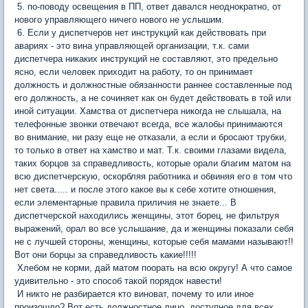
5. по-поводу освещения в ПП, ответ давался неоднократно, от
нового управляющего ничего нового не услышим.
6. Если у диспетчеров нет инструкций как действовать при
авариях - это вина управляющей организации, т.к. сами
диспетчера никаких инструкций не составляют, это предельно
ясно, если человек приходит на работу, то он принимает
должность и должностные обязанности раннее составленные под
его должность, а не сочиняет как он будет действовать в той или
иной ситуации. Хамства от диспетчера никогда не слышала, на
телефонные звонки отвечают всегда, все жалобы принимаются
во внимание, ни разу еще не отказали, а если и бросают трубки,
то только в ответ на хамство и мат. Т.к. своими глазами видела,
таких борцов за справедливость, которые орали благим матом на
всю диспетчерскую, оскорбляя работника и обвиняя его в том что
нет света..... и после этого какое вы к себе хотите отношения,
если элементарные правила приличия не знаете... В
диспетчерской находились женщины, этот борец, не фильтруя
выражений, орал во все услышание, да и женщины показали себя
не с лучшей стороны, женщины, которые себя мамами называют!!
Вот они борцы за справедливость какие!!!!!
Хлебом не корми, дай матом поорать на всю округу! А что самое
удивительно - это способ такой порядок навести!
И никто не разбирается кто виноват, почему то или иное
произошло? Вот есть должностное лицо, доступное для всех,