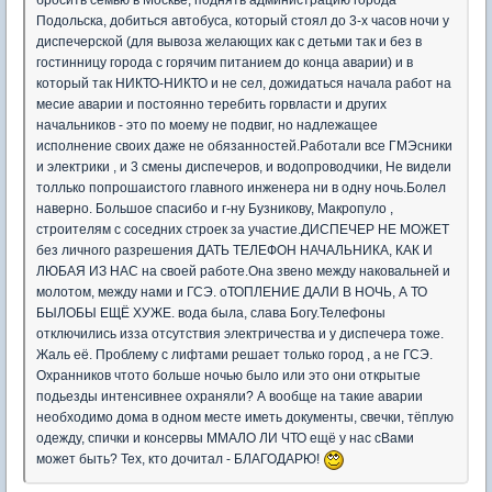
бросить семью в Москве, поднять администрацию города
Подольска, добиться автобуса, который стоял до 3-х часов ночи у
диспечерской (для вывоза желающих как с детьми так и без в
гостинницу города с горячим питанием до конца аварии) и в
который так НИКТО-НИКТО и не сел, дожидаться начала работ на
месие аварии и постоянно теребить горвласти и других
начальников - это по моему не подвиг, но надлежащее
исполнение своих даже не обязанностей.Работали все ГМЭсники
и электрики , и 3 смены диспечеров, и водопроводчики, Не видели
толлько попрошаистого главного инженера ни в одну ночь.Болел
наверно. Большое спасибо и г-ну Бузникову, Макропуло ,
строителям с соседних строек за участие.ДИСПЕЧЕР НЕ МОЖЕТ
без личного разрешения ДАТЬ ТЕЛЕФОН НАЧАЛЬНИКА, КАК И
ЛЮБАЯ ИЗ НАС на своей работе.Она звено между наковальней и
молотом, между нами и ГСЭ. оТОПЛЕНИЕ ДАЛИ В НОЧЬ, А ТО
БЫЛОБЫ ЕЩЁ ХУЖЕ. вода была, слава Богу.Телефоны
отключились изза отсутствия электричества и у диспечера тоже.
Жаль её. Проблему с лифтами решает только город , а не ГСЭ.
Охранников чтото больше ночью было или это они открытые
подьезды интенсивнее охраняли? А вообще на такие аварии
необходимо дома в одном месте иметь документы, свечки, тёплую
одежду, спички и консервы ММАЛО ЛИ ЧТО ещё у нас сВами
может быть? Тех, кто дочитал - БЛАГОДАРЮ!