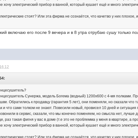
 не хочу электрический прибор в ванной, который кушает ещё и много электрич
 электрические стоят? Или эта фирма не сознаётся, что качетво у них плохое,
ский включаю его после 9 вечера и в 8 утра отрубаю сушу только п
 16:12
54:
тенцесушитель?
нцесушитель Сунержа, модель Богема (водный) 1200х600 с 4-мя полками. Про
шве. Обратились к продавцу (гарантия 5 лет), они поменяли, но сказали что
ак и что сами толком не знают. Повесили новый, провисел 10 дней и ситуаци
звонили в сервис, сказали, что мы конечно поменяем, но смысла нет, лучше де
, раз такая фигня у вас в доме (т.е это не проблемма у меня в квартире, а п
 не хочу электрический прибор в ванной, который кушает ещё и много электрич
 электрические стоят? Или эта фирма не сознаётся, что качетво у них плохое,