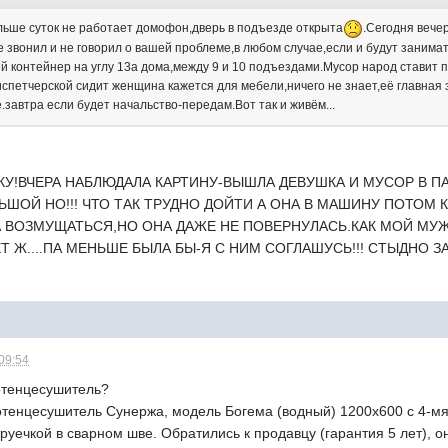
льше суток не работает домофон,дверь в подъезде открыта
.Сегодня вече
не звонил и не говорил о вашей проблеме,в любом случае,если и будут занима
й контейнер на углу 13а дома,между 9 и 10 подъездами.Мусор народ ставит п
испетчерской сидит женщина кажется для мебели,ничего не знает,её главная 
е.завтра если будет начальство-передам.Вот так и живём...
КУ!ВЧЕРА НАБЛЮДАЛА КАРТИНУ-ВЫШЛА ДЕВУШКА И МУСОР В 
ЬШОЙ НО!!! ЧТО ТАК ТРУДНО ДОЙТИ А ОНА В МАШИНУ ПОТОМ 
А ВОЗМУЩАТЬСЯ,НО ОНА ДАЖЕ НЕ ПОВЕРНУЛАСЬ.КАК МОЙ МУ
 Ж....ПА МЕНЬШЕ БЫЛА БЫ-Я С НИМ СОГЛАШУСЬ!!! СТЫДНО З
 09:54
лотенцесушитель?
тенцесушитель Сунержа, модель Богема (водный) 1200х600 с 4-мя 
уечкой в сварном шве. Обратились к продавцу (гарантия 5 лет), о