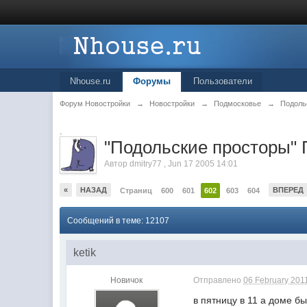
Nhouse.ru
Форумы
Пользователи
Форум Новостройки
→
Новостройки
→
Подмосковье
→
Подоль
.
"Подольские просторы"
Автор
dmitry77
,
Jun 17 2005 14:01
«
НАЗАД
ВПЕРЕД
Страниц
600
601
602
603
604
Сообщений в теме: 12107
ketik
Новичок
Отправлено
06 February 2011
в пятницу в 11 а доме был