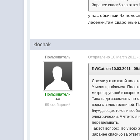
Заранее спасибо за ответ!
у нас обычный 4х полосн
лесенки,там сварочные ш
klochak
Пользователь
Отправлено
10 March 2011 -
RWCat, on 10.03.2011 - 09:
Соседи у кого какой поло
У меня проблемма. Полоте
микроструечкой в сварном 
Пользователи
Типа надо заземлять, но к
69 сообщений
воды с волос толщиной. По
блуждающих токов и вообще
электрический. А что-то я
переделывать.
Так вот вопрос: что у всех
Заранее спасибо за ответ!