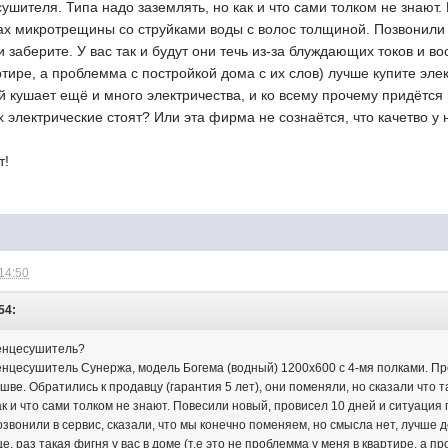
сушителя. Типа надо заземлять, но как и что сами толком не знают
ах микротрещины со струйками воды с волос толщиной. Позвонили 
 заберите. У вас так и будут они течь из-за блуждающих токов и воо
тире, а проблемма с постройкой дома с их слов) лучше купите элект
й кушает ещё и много электричества, и ко всему прочему придётся
ех электрические стоят? Или эта фирма не сознаётся, что качетво у 
т!
 14:50
54:
тенцесушитель?
нцесушитель Сунержа, модель Богема (водный) 1200х600 с 4-мя полками. Про
шве. Обратились к продавцу (гарантия 5 лет), они поменяли, но сказали что
ак и что сами толком не знают. Повесили новый, провисел 10 дней и ситуаци
звонили в сервис, сказали, что мы конечно поменяем, но смысла нет, лучше де
, раз такая фигня у вас в доме (т.е это не проблемма у меня в квартире, а п