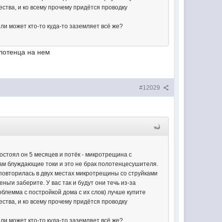
ества, и ко всему прочему придётся проводку
 или может кто-то куда-то заземляет всё же?
олотенца на нем
#12029
стоял он 5 месяцев и потёк - микротрещина с
 там блуждающие токи и это не брак полотенцесушителя.
я повторилась в двух местах микротрещины со струйками
ньги заберите. У вас так и будут они течь из-за
роблемма с постройкой дома с их слов) лучше купите
ества, и ко всему прочему придётся проводку
 или может кто-то куда-то заземляет всё же?