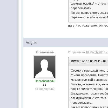
электрический. А что-то я
переделывать.
Так вот вопрос: что у всех
Заранее спасибо за ответ!
да у нас тоже электриче
Vegas
Пользователь
Отправлено
10 March 2011 -
RWCat, on 10.03.2011 - 09:
Соседи у кого какой поло
У меня проблемма. Полоте
микроструечкой в сварном 
Пользователи
Типа надо заземлять, но к
53 сообщений
воды с волос толщиной. По
блуждающих токов и вообще
электрический. А что-то я
переделывать.
Так вот вопрос: что у всех