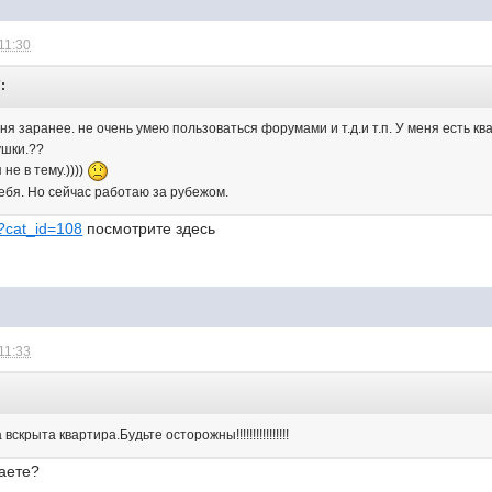
11:30
:
я заранее. не очень умею пользоваться форумами и т.д.и т.п. У меня есть к
ушки.??
не в тему.))))
себя. Но сейчас работаю за рубежом.
/?cat_id=108
посмотрите здесь
11:33
скрыта квартира.Будьте осторожны!!!!!!!!!!!!!!!!
наете?