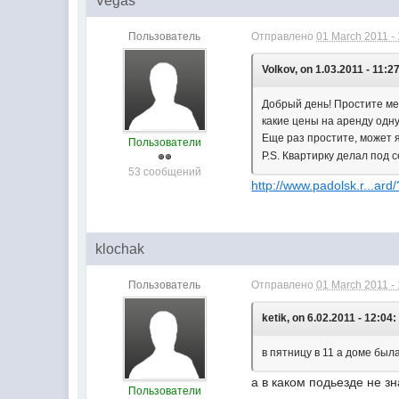
Vegas
Пользователь
Отправлено
01 March 2011 - 
Volkov, on 1.03.2011 - 11:27
Добрый день! Простите мен
какие цены на аренду одн
Еще раз простите, может я 
Пользователи
P.S. Квартирку делал под 
53 сообщений
http://www.padolsk.r...ard
klochak
Пользователь
Отправлено
01 March 2011 - 
ketik, on 6.02.2011 - 12:04:
в пятницу в 11 а доме была в
а в каком подьезде не з
Пользователи