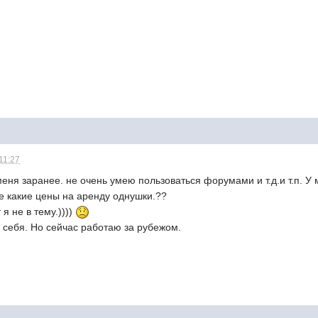
11:27
еня заранее. не очень умею пользоваться форумами и т.д.и т.п. У
е какие цены на аренду однушки.??
я не в тему.))))
д себя. Но сейчас работаю за рубежом.