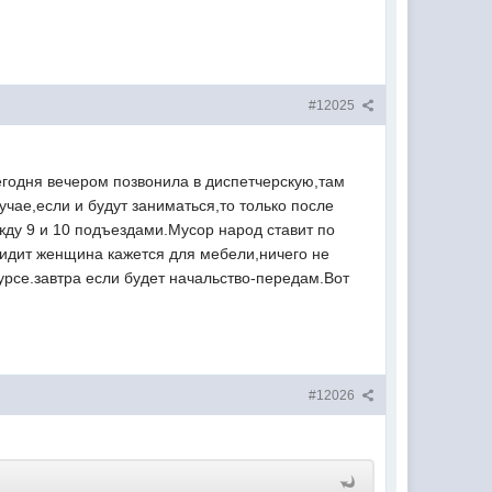
#12025
егодня вечером позвонила в диспетчерскую,там
учае,если и будут заниматься,то только после
жду 9 и 10 подъездами.Мусор народ ставит по
сидит женщина кажется для мебели,ничего не
курсе.завтра если будет начальство-передам.Вот
#12026