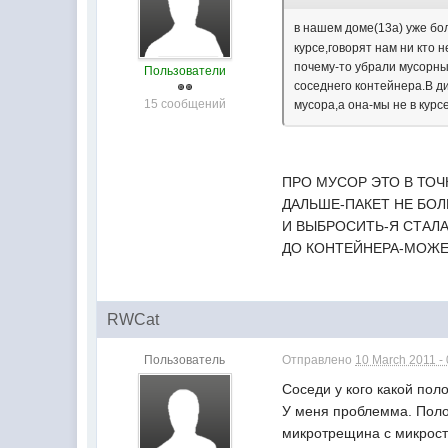
в нашем доме(13а) уже бо
курсе,говорят нам ни кто 
почему-то убрали мусорны
Пользователи
соседнего контейнера.В д
15 сообщений
мусора,а она-мы не в курс
ПРО МУСОР ЭТО В ТОЧ
ДАЛЬШЕ-ПАКЕТ НЕ БОЛ
И ВЫБРОСИТЬ-Я СТАЛ
ДО КОНТЕЙНЕРА-МОЖЕТ
RWCat
Пользователь
Отправлено
10 March 2011 -
Соседи у кого какой по
У меня проблемма. Поло
микротрещина с микростр