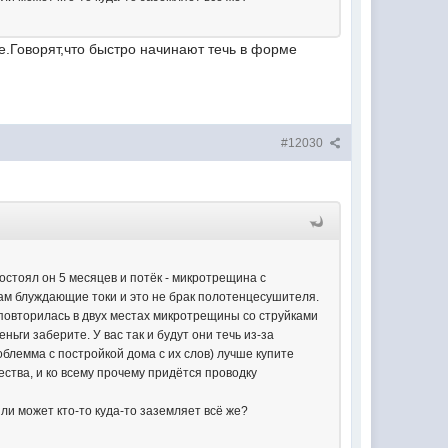
е.Говорят,что быстро начинают течь в форме
#12030
стоял он 5 месяцев и потёк - микротрещина с
 там блуждающие токи и это не брак полотенцесушителя.
я повторилась в двух местах микротрещины со струйками
ньги заберите. У вас так и будут они течь из-за
роблемма с постройкой дома с их слов) лучше купите
ества, и ко всему прочему придётся проводку
 или может кто-то куда-то заземляет всё же?