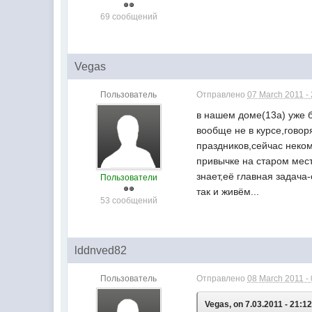
69 сообщений
Vegas
Пользователь
Отправлено
07 March 2011 -
в нашем доме(13а) уже 
вообще не в курсе,говор
праздников,сейчас неко
привычке на старом мест
знает,её главная задача
Пользователи
так и живём...
53 сообщений
lddnved82
Пользователь
Отправлено
08 March 2011 -
Vegas, on 7.03.2011 - 21:12