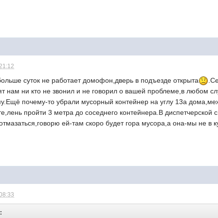
 21:12
больше суток не работает домофон,дверь в подъезде открыта
.С
ят нам ни кто не звонил и не говорил о вашей проблеме,в любом сл
му.Ещё почему-то убрали мусорный контейнер на углу 13а дома,ме
е,лень пройти 3 метра до соседнего контейнера.В диспетчерской 
-отмазаться,говорю ей-там скоро будет гора мусора,а она-мы не в 
 08:33
: