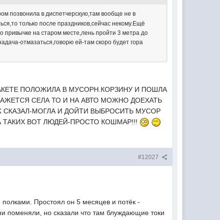
ром позвонила в диспетчерскую,там вообще не в
ться,то только после праздников,сейчас некому.Ещё
о привычке на старом месте,лень пройти 3 метра до
задача-отмазаться,говорю ей-там скоро будет гора
ПАКЕТЕ ПОЛОЖИЛА В МУСОРН.КОРЗИНУ И ПОШЛА
КАЖЕТСЯ СЕЛА ТО И НА АВТО МОЖНО ДОЕХАТЬ
Ж СКАЗАЛ-МОГЛА И ДОЙТИ ВЫБРОСИТЬ МУСОР
А ТАКИХ ВОТ ЛЮДЕЙ-ПРОСТО КОШМАР!!!
#12027
полками. Простоял он 5 месяцев и потёк -
ни поменяли, но сказали что там блуждающие токи