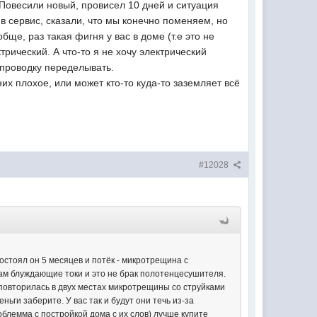
. Повесили новый, провисел 10 дней и ситуация
в сервис, сказали, что мы конечно поменяем, но
бще, раз такая фигня у вас в доме (т.е это не
рический. А что-то я не хочу электрический
 проводку переделывать.
них плохое, или может кто-то куда-то заземляет всё
#12028
стоял он 5 месяцев и потёк - микротрещина с
 там блуждающие токи и это не брак полотенцесушителя.
я повторилась в двух местах микротрещины со струйками
ньги заберите. У вас так и будут они течь из-за
роблемма с постройкой дома с их слов) лучше купите