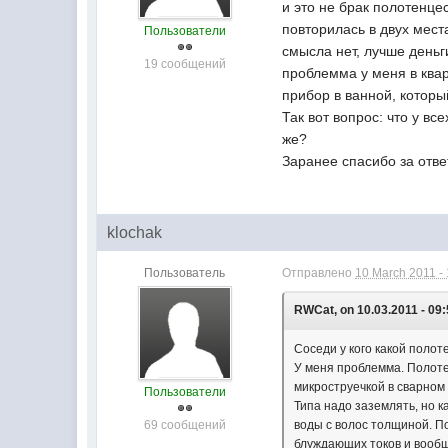
и это не брак полотенце
повторилась в двух мест
Пользователи
смысла нет, лучше деньги
19 сообщений
проблемма у меня в квар
прибор в ванной, которы
Так вот вопрос: что у вс
же?
Заранее спасибо за отве
klochak
Пользователь
Отправлено
10 March 2011 -
RWCat, on 10.03.2011 - 09:
Соседи у кого какой поло
У меня проблемма. Полоте
микроструечкой в сварном 
Пользователи
Типа надо заземлять, но к
69 сообщений
воды с волос толщиной. По
блуждающих токов и вообще