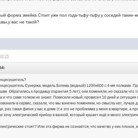
ый форма змейка.Стоит уже пол года-тьфу-тьфу.у соседей такие-ж
вы,у вас не такой?
 20:25
54:
тенцесушитель?
нцесушитель Сунержа, модель Богема (водный) 1200х600 с 4-мя полками. Про
шве. Обратились к продавцу (гарантия 5 лет), они поменяли, но сказали что
ак и что сами толком не знают. Повесили новый, провисел 10 дней и ситуаци
звонили в сервис, сказали, что мы конечно поменяем, но смысла нет, лучше де
, раз такая фигня у вас в доме (т.е это не проблемма у меня в квартире, а п
 не хочу электрический прибор в ванной, который кушает ещё и много электрич
 электрические стоят? Или эта фирма не сознаётся, что качетво у них плохое,