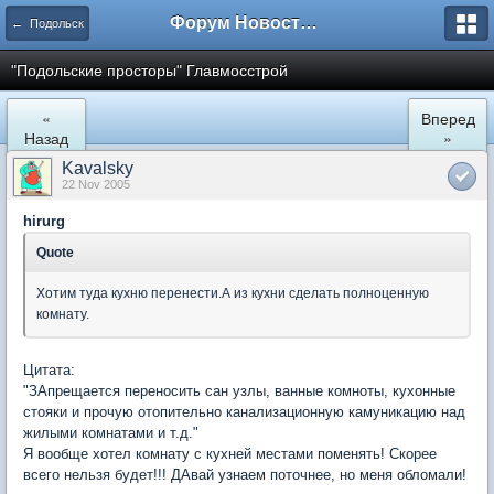
Форум Новостройки
← Подольск
"Подольские просторы" Главмосстрой
«
Вперед
Назад
»
Kavalsky
22 Nov 2005
hirurg
Quote
Хотим туда кухню перенести.А из кухни сделать полноценную
комнату.
Цитата:
"ЗАпрещается переносить сан узлы, ванные комноты, кухонные
стояки и прочую отопительно канализационную камуникацию над
жилыми комнатами и т.д."
Я вообще хотел комнату с кухней местами поменять! Скорее
всего нельзя будет!!! ДАвай узнаем поточнее, но меня обломали!