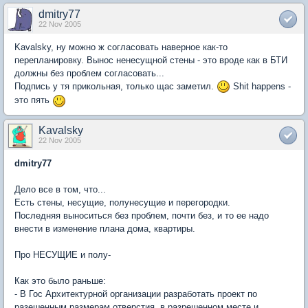
dmitry77
22 Nov 2005
Kavalsky, ну можно ж согласовать наверное как-то
перепланировку. Вынос ненесущной стены - это вроде как в БТИ
должны без проблем согласовать...
Подпись у тя прикольная, только щас заметил.
Shit happens -
это пять
Kavalsky
22 Nov 2005
dmitry77
Дело все в том, что...
Есть стены, несущие, полунесущие и перегородки.
Последняя выноситься без проблем, почти без, и то ее надо
внести в изменение плана дома, квартиры.
Про НЕСУЩИЕ и полу-
Как это было раньше:
- В Гос Архитектурной организации разработать проект по
разешенным размерам отверстия, в разрешенном месте и