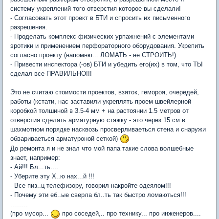
систему укреплений того отверстия которое вы сделали!
- Согласовать этот проект в БТИ и спросить их письменного
разрешения.
- Проделать комплекс физических урпажнений с элементами
эротики и применением перфораторного оборудования. Укрепить
согласно проекту (напомню... ЛОМАТЬ - не СТРОИТЬ!)
- Привести инспектора (-ов) БТИ и убедить его(их) в том, что ТЫ
сделал все ПРАВИЛЬНО!!!
Это не считаю стоимости проектов, взяток, гемороя, очередей,
работы (кстати, нас заставили укреплять проем швейлерной
коробкой толшиной в 3.5-4 мм + на растоянии 1.5 метров от
отверстия сделать арматурную стяжку - это через 15 см в
шахмотном порядке насквозь просверливаеться стена и снаружи
обвариваеться арматуроной сеткой)
До ремонта я и не знал что мой папа такие слова волшебные
знает, например:
- Ай!!! Бл...ть....
- Уберите эту Х..ю нах...й !!!
- Все пиз..ц телефизору, говорил накройте одеялом!!!
- Почему эти еб..ые сверла бл..ть так быстро ломаються!!!
.........
(про мусор...
про соседей,.. про технику... про инженеров....