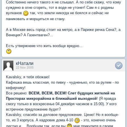
Собственно ничего такого я не слышал. А по себе скажу, что кому
суждено в огне сгореть, тот в воде не утонет! Сам я с родины
вулканов
так, что земли никогда не боялся и сейчас ни
паниковать и морщиться не стану.
А в Москве весь город стоит на метро, а в Париже речка Сена?, а
Венеция? А Газентваген?...
Есть утвержнеие что жить вообще вредно...
кНатали
22 Nov 2005
Kavalsky, я тебя обожаю!
Кафешка вешь классная, по пивку - чудненько, кто за рулем - по
кефирчику!
Все решено:
ВСЕМ, ВСЕМ, ВСЕМ! Слет будущих жителей на
Просторах микрорайона в ближайший выходной
! (Я правда
смогу только в воскресенье 04 декабря часиков в 15:00). У кого
встречное предложение будет?
Kavalsky, спасибо за деловое предложение. Ценю! Но я вообще-
то, из 3 корпуса. А кадровик дома 4-10
- это, конечно очень
лестно и ... Вообщем так, если вы
мне прикупите в своем