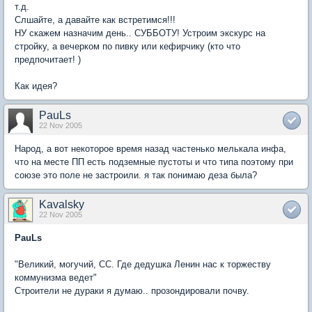
т.д.
Слшайте, а давайте как встретимся!!!
НУ скажем назначим день.. СУББОТУ! Устроим экскурс на
стройку, а вечерком по пивку или кефирчику (кто что
предпочитает! )
Как идея?
PauLs
22 Nov 2005
Народ, а вот некоторое время назад частенько мелькала инфа,
что на месте ПП есть подземные пустоты и что типа поэтому при
союзе это поле не застроили. я так понимаю деза была?
Kavalsky
22 Nov 2005
PauLs
"Великий, могучий, СС. Где дедушка Ленин нас к торжеству
коммунизма ведет"
Строители не дураки я думаю.. прозондировали почву.