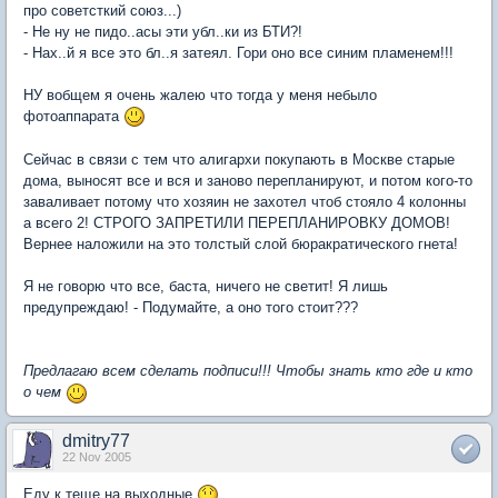
про советсткий союз...)
- Не ну не пидо..асы эти убл..ки из БТИ?!
- Нах..й я все это бл..я затеял. Гори оно все синим пламенем!!!
НУ вобщем я очень жалею что тогда у меня небыло
фотоаппарата
Сейчас в связи с тем что алигархи покупають в Москве старые
дома, выносят все и вся и заново перепланируют, и потом кого-то
заваливает потому что хозяин не захотел чтоб стояло 4 колонны
а всего 2! СТРОГО ЗАПРЕТИЛИ ПЕРЕПЛАНИРОВКУ ДОМОВ!
Вернее наложили на это толстый слой бюракратического гнета!
Я не говорю что все, баста, ничего не светит! Я лишь
предупреждаю! - Подумайте, а оно того стоит???
Предлагаю всем сделать подписи!!! Чтобы знать кто где и кто
о чем
dmitry77
22 Nov 2005
Еду к теще на выходные