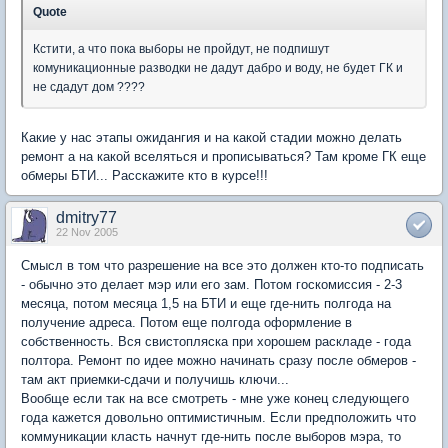
Quote
Кстити, а что пока выборы не пройдут, не подпишут
комуникационные разводки не дадут дабро и воду, не будет ГК и
не сдадут дом ????
Какие у нас этапы ожидангия и на какой стадии можно делать
ремонт а на какой вселяться и прописываться? Там кроме ГК еще
обмеры БТИ... Расскажите кто в курсе!!!
dmitry77
22 Nov 2005
Смысл в том что разрешение на все это должен кто-то подписать
- обычно это делает мэр или его зам. Потом госкомиссия - 2-3
месяца, потом месяца 1,5 на БТИ и еще где-нить полгода на
получение адреса. Потом еще полгода оформление в
собственность. Вся свистопляска при хорошем раскладе - года
полтора. Ремонт по идее можно начинать сразу после обмеров -
там акт приемки-сдачи и получишь ключи...
Вообще если так на все смотреть - мне уже конец следующего
года кажется довольно оптимистичным. Если предположить что
коммуникации класть начнут где-нить после выборов мэра, то