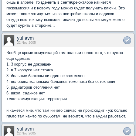
бишь в апреле, то где-нить в сентябре-октябре начнется
госкомиссия и к новому году можно будет получить ключи. Это
может также затянуться из-за постройки школы и садиков -
оттуда всю технику вывезли - значит до весны минимум можно
будет курить в сторонке...
yuliavm
22 Nov 2005
Вообще кроме комуникаций там полным полно того, что нужно
еще сделать:
1. 3 корпус не докрашен
2. в 7 корпусе нет стояка
3. большие балконы ни один не застеклен
4. половина маленьких балконов тоже пока без остекления
5. радиаторов отопления нет
6. школ, садиков нет
+еще коммуникации+территория
и кажется мне, что там ничего сейчас не происходит - уж больно
гибло там как-то по субботам, не верится, что в будни работают.
yuliavm
22 Nov 2005