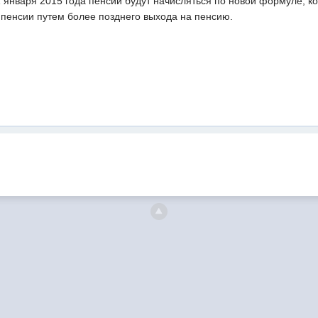
1 января 2015 года пенсии будут начисляться по новой формуле, ко
пенсии путем более позднего выхода на пенсию.