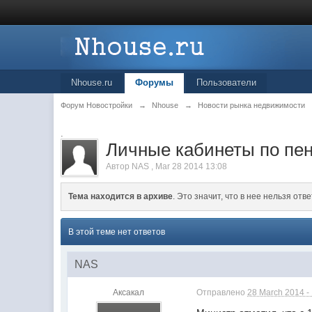
Nhouse.ru
Форумы
Пользователи
Форум Новостройки
→
Nhouse
→
Новости рынка недвижимости
.
Личные кабинеты по пен
Автор
NAS
,
Mar 28 2014 13:08
Тема находится в архиве
. Это значит, что в нее нельзя отве
В этой теме нет ответов
NAS
Аксакал
Отправлено
28 March 2014 -