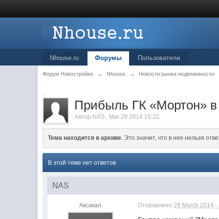
Nhouse.ru
Форумы
Пользователи
Форум Новостройки
→
Nhouse
→
Новости рынка недвижимости
.
Прибыль ГК «Мортон» в 
Автор
NAS
,
Mar 29 2014 15:22
Тема находится в архиве
. Это значит, что в нее нельзя отве
В этой теме нет ответов
NAS
Аксакал
Отправлено
29 March 2014 -