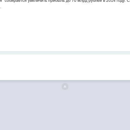
" собирается увеличить прибыль до 70 млрд рублей в 2014 году. Ст
.